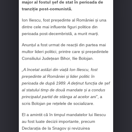
major al fostul șef de stat în perioada de
tranziție post-comunistă.
Ion Iliescu, fost președinte al României și una
dintre cele mai influente figuri politice din
perioada post-decembristă, a murit marți.
Anunțul a fost urmat de reacții din partea mai
multor lideri politici, printre care și președintele
Consiliului Județean Bihor, Ilie Bolojan.
„A încetat astăzi din viață Ion Iliescu, fost
președinte al României și lider politic în
perioada de după 1989. A deținut funcția de șef
al statului timp de două mandate și a condus
principalul partid de stânga al acelor ani”
, a
scris Bolojan pe rețelele de socializare.
El a amintit că în timpul mandatelor lui Iliescu
au fost luate decizii importante, precum
Declarația de la Snagov și revizuirea