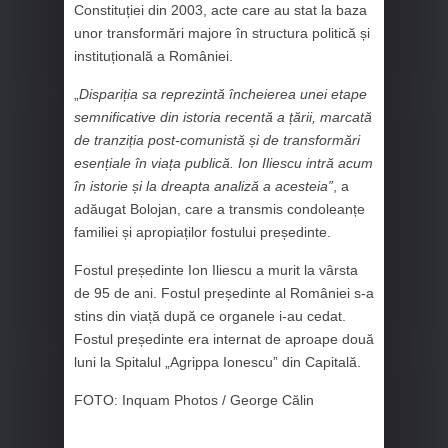
Constituției din 2003, acte care au stat la baza
unor transformări majore în structura politică și
instituțională a României.
„
Dispariția sa reprezintă încheierea unei etape
semnificative din istoria recentă a țării, marcată
de tranziția post-comunistă și de transformări
esențiale în viața publică. Ion Iliescu intră acum
în istorie și la dreapta analiză a acesteia”
, a
adăugat Bolojan, care a transmis condoleanțe
familiei și apropiaților fostului președinte.
Fostul președinte Ion Iliescu a murit la vârsta
de 95 de ani. Fostul președinte al României s-a
stins din viață după ce organele i-au cedat.
Fostul președinte era internat de aproape două
luni la Spitalul „Agrippa Ionescu” din Capitală.
FOTO: Inquam Photos / George Călin