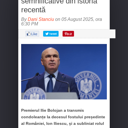
semnificative din istoria
recentă
By
Dani Stanciu
on 05 August 2025, ora
6:30 PM
Premierul Ilie Bolojan a transmis
condoleanțe la decesul fostului președinte
al României, Ion Iliescu, și a subliniat rolul