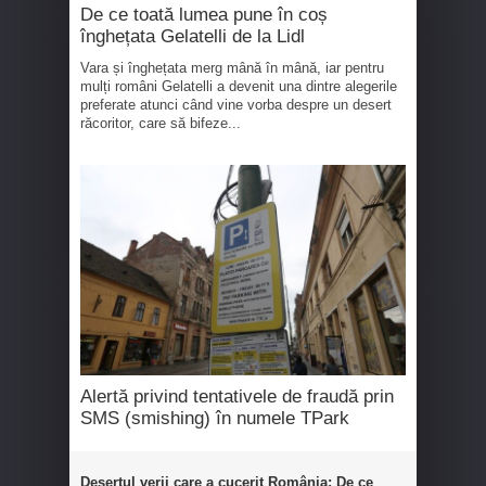
De ce toată lumea pune în coș
înghețata Gelatelli de la Lidl
Vara și înghețata merg mână în mână, iar pentru
mulți români Gelatelli a devenit una dintre alegerile
preferate atunci când vine vorba despre un desert
răcoritor, care să bifeze...
Alertă privind tentativele de fraudă prin
SMS (smishing) în numele TPark
Desertul verii care a cucerit România: De ce