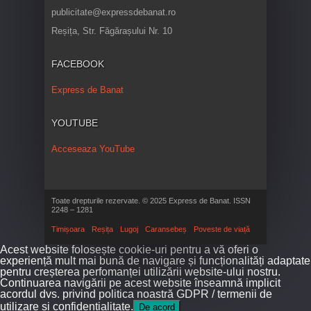
publicitate@expressdebanat.ro
Reșița, Str. Făgărașului Nr. 10
FACEBOOK
Express de Banat
YOUTUBE
Acceseaza YouTube
Toate drepturile rezervate. © 2025 Express de Banat. ISSN
2248 – 1281
Timișoara
Reșița
Lugoj
Caransebeș
Poveste de viață
Acest website folosește cookie-uri pentru a vă oferi o
experiență mult mai bună de navigare și funcționalități adaptate
pentru creșterea perfomanței utilizării website-ului nostru.
Continuarea navigării pe acest website înseamnă implicit
acordul dvs. privind politica noastră GDPR / termenii de
utilizare și confidențialitate.
De acord