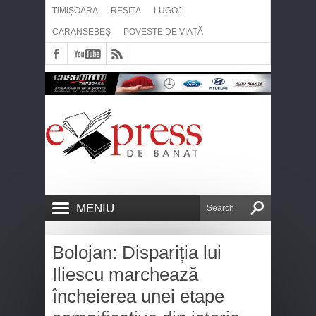
TIMIȘOARA
REȘIȚA
LUGOJ
CARANSEBEȘ
POVESTE DE VIAȚĂ
MENIU
Bolojan: Dispariția lui
Iliescu marchează
încheierea unei etape