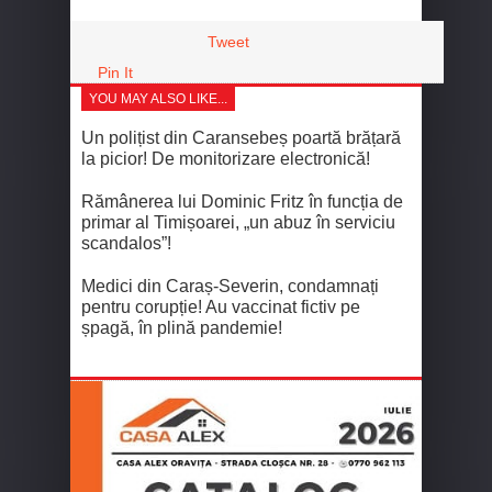
Tweet
Pin It
YOU MAY ALSO LIKE...
Un polițist din Caransebeș poartă brățară
la picior! De monitorizare electronică!
Rămânerea lui Dominic Fritz în funcția de
primar al Timișoarei, „un abuz în serviciu
scandalos”!
Medici din Caraș-Severin, condamnați
pentru corupție! Au vaccinat fictiv pe
șpagă, în plină pandemie!