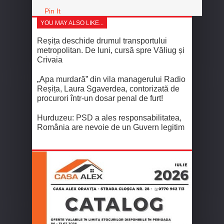
Pin It
YOU MAY ALSO LIKE...
Reșița deschide drumul transportului
metropolitan. De luni, cursă spre Văliug și
Crivaia
„Apa murdară” din vila managerului Radio
Reșița, Laura Sgaverdea, contorizată de
procurori într-un dosar penal de furt!
Hurduzeu: PSD a ales responsabilitatea,
România are nevoie de un Guvern legitim