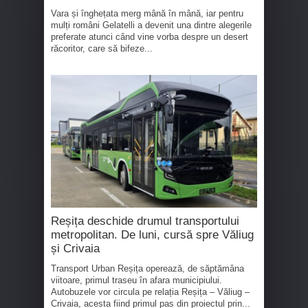
Vara și înghețata merg mână în mână, iar pentru
mulți români Gelatelli a devenit una dintre alegerile
preferate atunci când vine vorba despre un desert
răcoritor, care să bifeze...
Reșița deschide drumul transportului
metropolitan. De luni, cursă spre Văliug
și Crivaia
Transport Urban Reșița operează, de săptămâna
viitoare, primul traseu în afara municipiului.
Autobuzele vor circula pe relația Reșița – Văliug –
Crivaia, acesta fiind primul pas din proiectul prin...