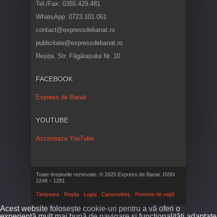
Tel./Fax: 0355.429.481
WhatsApp: 0723.101.061
contact@expressdebanat.ro
publicitate@expressdebanat.ro
Reșița, Str. Făgărașului Nr. 10
FACEBOOK
Express de Banat
YOUTUBE
Acceseaza YouTube
Toate drepturile rezervate. © 2025 Express de Banat. ISSN
2248 – 1281
Timișoara
Reșița
Lugoj
Caransebeș
Poveste de viață
Acest website folosește cookie-uri pentru a vă oferi o
experiență mult mai bună de navigare și funcționalități adaptate