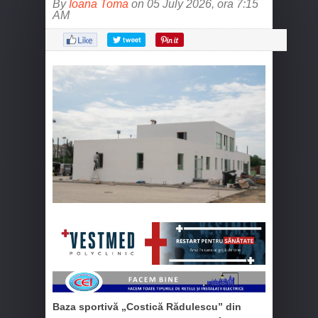
By
Ioana Toma
on 05 July 2026, ora 7:15
AM
Baza sportivă „Costică Rădulescu” din