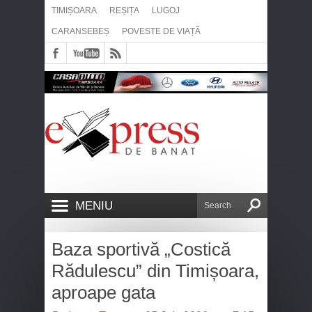
TIMIȘOARA
REȘIȚA
LUGOJ
CARANSEBEȘ
POVESTE DE VIAȚĂ
MENIU
Baza sportivă „Costică
Rădulescu” din Timișoara,
aproape gata