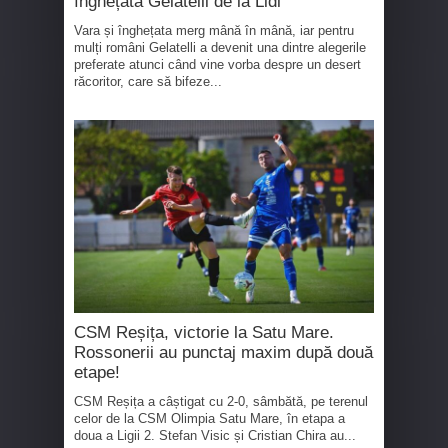
înghețata Gelatelli de la Lidl
Vara și înghețata merg mână în mână, iar pentru
mulți români Gelatelli a devenit una dintre alegerile
preferate atunci când vine vorba despre un desert
răcoritor, care să bifeze...
CSM Reșița, victorie la Satu Mare.
Rossonerii au punctaj maxim după două
etape!
CSM Reșița a câștigat cu 2-0, sâmbătă, pe terenul
celor de la CSM Olimpia Satu Mare, în etapa a
doua a Ligii 2. Stefan Visic și Cristian Chira au...