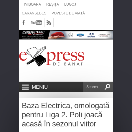
TIMIȘOARA
REȘIȚA
LUGOJ
CARANSEBEȘ
POVESTE DE VIAȚĂ
MENIU
Baza Electrica, omologată
pentru Liga 2. Poli joacă
acasă în sezonul viitor