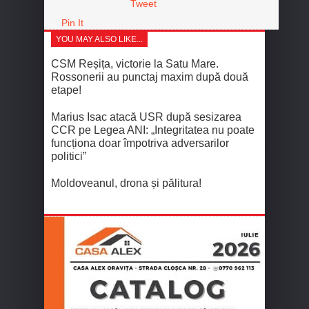
Tweet
Pin It
YOU MAY ALSO LIKE...
CSM Reșița, victorie la Satu Mare.
Rossonerii au punctaj maxim după două
etape!
Marius Isac atacă USR după sesizarea
CCR pe Legea ANI: „Integritatea nu poate
funcționa doar împotriva adversarilor
politici”
Moldoveanul, drona și pălitura!