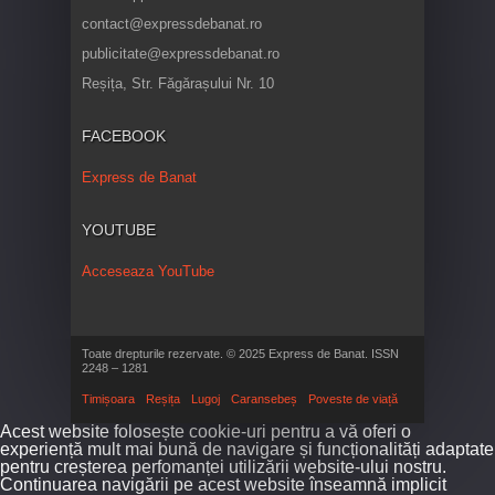
contact@expressdebanat.ro
publicitate@expressdebanat.ro
Reșița, Str. Făgărașului Nr. 10
FACEBOOK
Express de Banat
YOUTUBE
Acceseaza YouTube
Toate drepturile rezervate. © 2025 Express de Banat. ISSN
2248 – 1281
Timișoara
Reșița
Lugoj
Caransebeș
Poveste de viață
Acest website folosește cookie-uri pentru a vă oferi o
experiență mult mai bună de navigare și funcționalități adaptate
pentru creșterea perfomanței utilizării website-ului nostru.
Continuarea navigării pe acest website înseamnă implicit