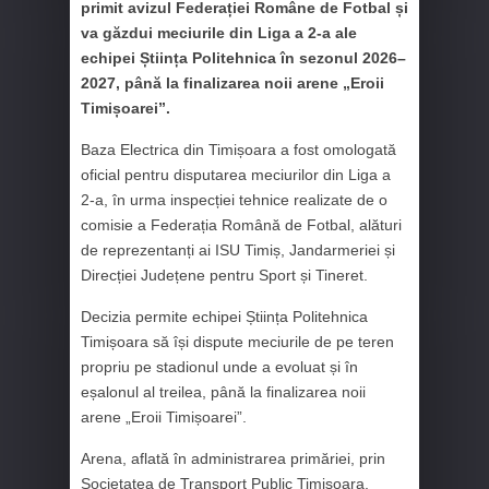
primit avizul Federației Române de Fotbal și
va găzdui meciurile din Liga a 2-a ale
echipei Știința Politehnica în sezonul 2026–
2027, până la finalizarea noii arene „Eroii
Timișoarei”.
Baza Electrica din
Timișoara
a fost omologată
oficial pentru disputarea meciurilor din Liga a
2-a, în urma inspecției tehnice realizate de o
comisie a
Federația Română de Fotbal
, alături
de reprezentanți ai ISU Timiș, Jandarmeriei și
Direcției Județene pentru Sport și Tineret.
Decizia permite echipei
Știința Politehnica
Timișoara
să își dispute meciurile de pe teren
propriu pe stadionul unde a evoluat și în
eșalonul al treilea, până la finalizarea noii
arene „Eroii Timișoarei”.
Arena, aflată în administrarea primăriei, prin
Societatea de Transport Public Timișoara
,