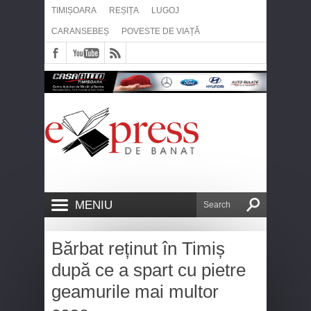
TIMIȘOARA
REȘIȚA
LUGOJ
CARANSEBEȘ
POVESTE DE VIAȚĂ
MENIU
Bărbat reținut în Timiș
după ce a spart cu pietre
geamurile mai multor