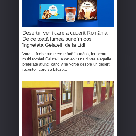
Desertul verii care a cucerit România:
De ce toată lumea pune în coș
înghețata Gelatelli de la Lidl
Vara și înghețata merg mână în mână, iar pentru
mulți români Gelatelli a devenit una dintre alegerile
preferate atunci când vine vorba despre un desert
răcoritor, care să bifeze...