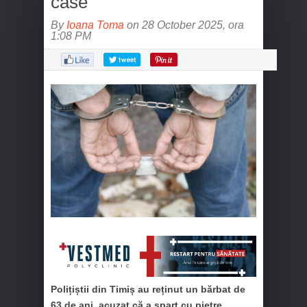
case
By
Ioana Toma
on 28 October 2025, ora
1:08 PM
Polițiștii din Timiș au reținut un bărbat de
63 de ani, acuzat că a spart cu pietre