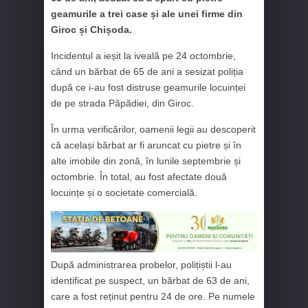
geamurile a trei case și ale unei firme din
Giroc și Chișoda.
Incidentul a ieșit la iveală pe 24 octombrie,
când un bărbat de 65 de ani a sesizat poliția
după ce i-au fost distruse geamurile locuinței
de pe strada Păpădiei, din Giroc.
În urma verificărilor, oamenii legii au descoperit
că același bărbat ar fi aruncat cu pietre și în
alte imobile din zonă, în lunile septembrie și
octombrie. În total, au fost afectate două
locuințe și o societate comercială.
După administrarea probelor, polițiștii l-au
identificat pe suspect, un bărbat de 63 de ani,
care a fost reținut pentru 24 de ore. Pe numele