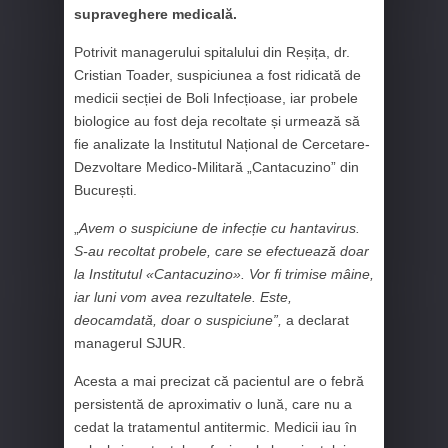
supraveghere medicală.
Potrivit managerului spitalului din Reșița, dr.
Cristian Toader, suspiciunea a fost ridicată de
medicii secției de Boli Infecțioase, iar probele
biologice au fost deja recoltate și urmează să
fie analizate la Institutul Național de Cercetare-
Dezvoltare Medico-Militară „Cantacuzino” din
București.
„
Avem o suspiciune de infecție cu hantavirus.
S-au recoltat probele, care se efectuează doar
la Institutul «Cantacuzino». Vor fi trimise mâine,
iar luni vom avea rezultatele. Este,
deocamdată, doar o suspiciune”,
a declarat
managerul SJUR.
Acesta a mai precizat că pacientul are o febră
persistentă de aproximativ o lună, care nu a
cedat la tratamentul antitermic. Medicii iau în