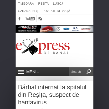
TIMIȘOARA
REȘIȚA
LUGOJ
CARANSEBEȘ
POVESTE DE VIAȚĂ
MENIU
Bărbat internat la spitalul
din Reșița, suspect de
hantavirus