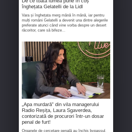
De ce toată lumea pune în coș
înghețata Gelatelli de la Lidl
Vara și înghețata merg mână în mână, iar pentru
mulți români Gelatelli a devenit una dintre alegerile
preferate atunci când vine vorba despre un desert
răcoritor, care să bifeze...
„Apa murdară” din vila managerului
Radio Reșița, Laura Sgaverdea,
contorizată de procurori într-un dosar
penal de furt!
Organele de cercetare penală au închis bypassul,