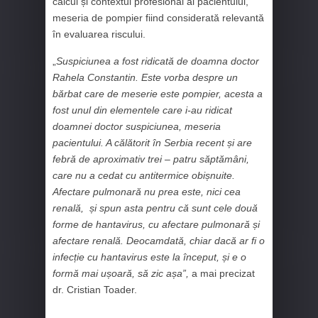
calcul și contextul profesional al pacientului,
meseria de pompier fiind considerată relevantă
în evaluarea riscului.
„
Suspiciunea a fost ridicată de doamna doctor
Rahela Constantin. Este vorba despre un
bărbat care de meserie este pompier, acesta a
fost unul din elementele care i-au ridicat
doamnei doctor suspiciunea, meseria
pacientului. A călătorit în Serbia recent și are
febră de aproximativ trei – patru săptămâni,
care nu a cedat cu antitermice obișnuite.
Afectare pulmonară nu prea este, nici cea
renală, și spun asta pentru că sunt cele două
forme de hantavirus, cu afectare pulmonară și
afectare renală. Deocamdată, chiar dacă ar fi o
infecție cu hantavirus este la început, și e o
formă mai ușoară, să zic așa”,
a mai precizat
dr. Cristian Toader.