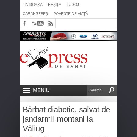
TIMIȘOARA
REȘIȚA
LUGOJ
CARANSEBEȘ
POVESTE DE VIAȚĂ
MENIU
Bărbat diabetic, salvat de
jandarmii montani la
Văliug