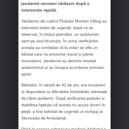
jandarmii montani cărășeni după o
intervenție rapidă.
Jandarmii din cadrul Postului Montan Văliug au
intervenit astăzi de urgență, după ce au
observat, în timpul patrulării, un autoturism
oprit pe axul drumului. În urma verificărilor,
aceștia au constatat că la volan se afla un
bărbat care nu prezenta reacții și părea
inconștient. Jandarmii au deschis imediat
autoturismul și au început acordarea primului-
ajutor.
Bărbatul, în vârstă de 41 de ani, era incoerent
și răspundea cu dificultate întrebărilor adresate
de către jandarmi. După verificarea pulsului și
stabilirea faptului că acesta nu acuza dureri în
piept, a fost solicitat de urgență un echipaj al
Serviciului de Ambulanță.
Până la sosirea echipajului medical, bărbatul a