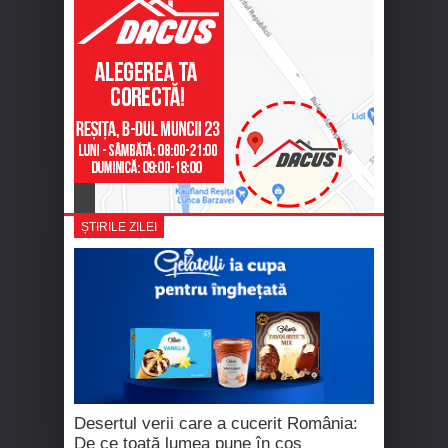
ȘTIRILE ZILEI
Desertul verii care a cucerit România:
De ce toată lumea pune în coș