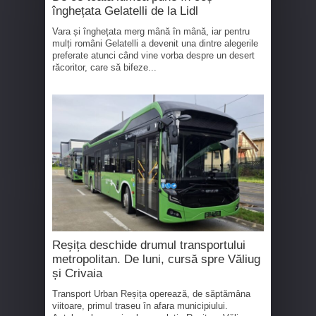
înghețata Gelatelli de la Lidl
Vara și înghețata merg mână în mână, iar pentru
mulți români Gelatelli a devenit una dintre alegerile
preferate atunci când vine vorba despre un desert
răcoritor, care să bifeze...
Reșița deschide drumul transportului
metropolitan. De luni, cursă spre Văliug
și Crivaia
Transport Urban Reșița operează, de săptămâna
viitoare, primul traseu în afara municipiului.