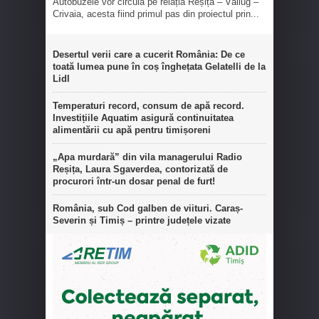
Autobuzele vor circula pe relația Reșița – Văliug –
Crivaia, acesta fiind primul pas din proiectul prin...
Desertul verii care a cucerit România: De ce
toată lumea pune în coș înghețata Gelatelli de la
Lidl
Temperaturi record, consum de apă record.
Investițiile Aquatim asigură continuitatea
alimentării cu apă pentru timișoreni
„Apa murdară” din vila managerului Radio
Reșița, Laura Sgaverdea, contorizată de
procurori într-un dosar penal de furt!
România, sub Cod galben de viituri. Caraș-
Severin și Timiș – printre județele vizate