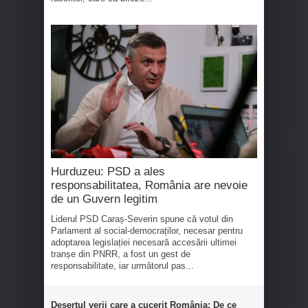
Hurduzeu: PSD a ales
responsabilitatea, România are nevoie
de un Guvern legitim
Liderul PSD Caraș-Severin spune că votul din
Parlament al social-democraților, necesar pentru
adoptarea legislației necesară accesării ultimei
tranșe din PNRR, a fost un gest de
responsabilitate, iar următorul pas...
Desertul verii care a cucerit România: De ce