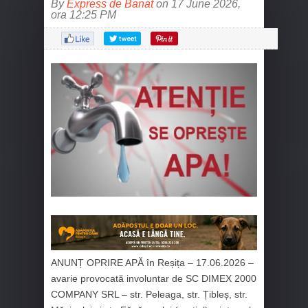
By
Express de Banat
on 17 June 2026,
ora 12:25 PM
ANUNȚ OPRIRE APĂ în Reșița –
17.06.2026
–
avarie provocată involuntar de SC DIMEX 2000
COMPANY SRL – str. Peleaga, str. Țibleș, str.