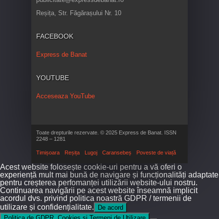
Reșița, Str. Făgărașului Nr. 10
FACEBOOK
Express de Banat
YOUTUBE
Acceseaza YouTube
Toate drepturile rezervate. © 2025 Express de Banat. ISSN
2248 – 1281
Timișoara
Reșița
Lugoj
Caransebeș
Poveste de viață
Acest website folosește cookie-uri pentru a vă oferi o
experiență mult mai bună de navigare și funcționalități adaptate
pentru creșterea perfomanței utilizării website-ului nostru.
Continuarea navigării pe acest website înseamnă implicit
acordul dvs. privind politica noastră GDPR / termenii de
utilizare și confidențialitate.
De acord
Politica de GDPR, Cookies și Termeni de Utilizare