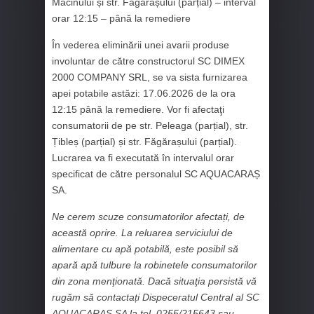
Măcinului și str. Făgărașului (parțial) – interval
orar 12:15 – până la remediere
În vederea eliminării unei avarii produse
involuntar de către constructorul SC DIMEX
2000 COMPANY SRL, se va sista furnizarea
apei potabile astăzi:
17.06.2026
de la ora
12:15 până la remediere. Vor fi afectaţi
consumatorii de pe str. Peleaga (parțial), str.
Țibleș (parțial) și str. Făgărașului (parțial).
Lucrarea va fi executată în intervalul orar
specificat de către personalul SC AQUACARAȘ
SA.
Ne cerem scuze consumatorilor afectați, de
această oprire. La reluarea serviciului de
alimentare cu apă potabilă, este posibil să
apară apă tulbure la robinetele consumatorilor
din zona menţionată. Dacă situaţia persistă vă
rugăm să contactați Dispeceratul Central al SC
AQUACARAȘ SA la tel. 0255/215643 sau