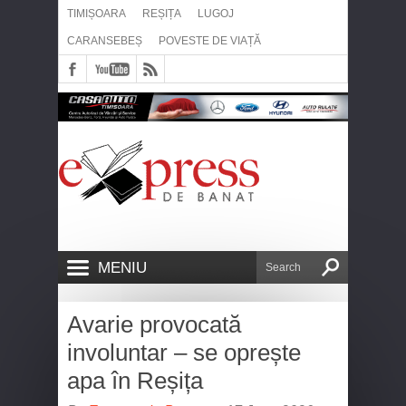
TIMIȘOARA
REȘIȚA
LUGOJ
CARANSEBEȘ
POVESTE DE VIAȚĂ
MENIU
Avarie provocată
involuntar – se oprește
apa în Reșița