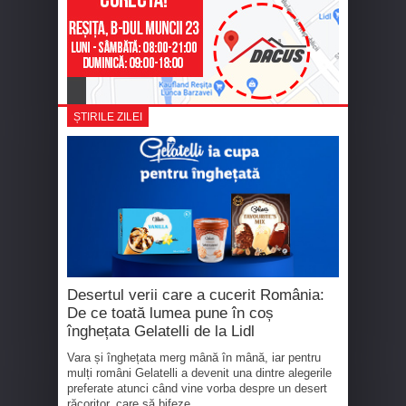
ȘTIRILE ZILEI
Desertul verii care a cucerit România:
De ce toată lumea pune în coș
înghețata Gelatelli de la Lidl
Vara și înghețata merg mână în mână, iar pentru
mulți români Gelatelli a devenit una dintre alegerile
preferate atunci când vine vorba despre un desert
răcoritor, care să bifeze...