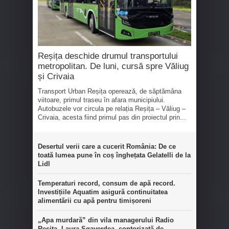
Reșița deschide drumul transportului
metropolitan. De luni, cursă spre Văliug
și Crivaia
Transport Urban Reșița operează, de săptămâna
viitoare, primul traseu în afara municipiului.
Autobuzele vor circula pe relația Reșița – Văliug –
Crivaia, acesta fiind primul pas din proiectul prin...
Desertul verii care a cucerit România: De ce
toată lumea pune în coș înghețata Gelatelli de la
Lidl
Temperaturi record, consum de apă record.
Investițiile Aquatim asigură continuitatea
alimentării cu apă pentru timișoreni
„Apa murdară” din vila managerului Radio
Reșița, Laura Sgaverdea, contorizată de