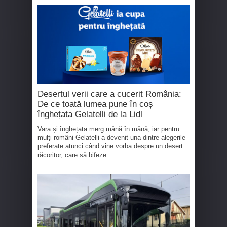
Desertul verii care a cucerit România:
De ce toată lumea pune în coș
înghețata Gelatelli de la Lidl
Vara și înghețata merg mână în mână, iar pentru
mulți români Gelatelli a devenit una dintre alegerile
preferate atunci când vine vorba despre un desert
răcoritor, care să bifeze...