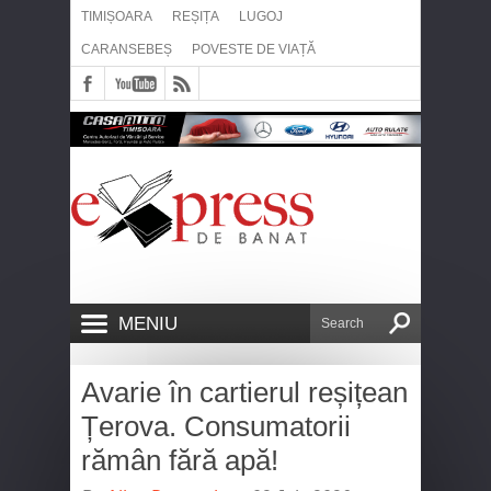
TIMIȘOARA
REȘIȚA
LUGOJ
CARANSEBEȘ
POVESTE DE VIAȚĂ
MENIU
Avarie în cartierul reșițean
Țerova. Consumatorii
rămân fără apă!