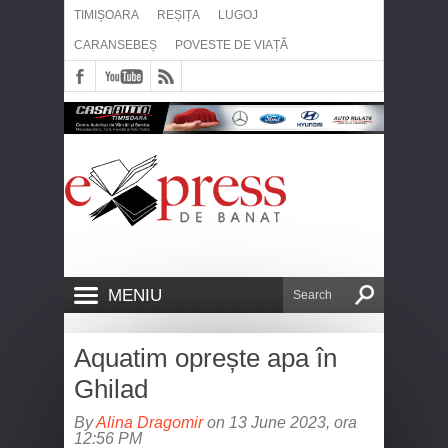
TIMIȘOARA
REȘIȚA
LUGOJ
CARANSEBEȘ
POVESTE DE VIAȚĂ
MENIU
Aquatim oprește apa în
Ghilad
By
Alina Dragomir
on 13 June 2023, ora
12:56 PM