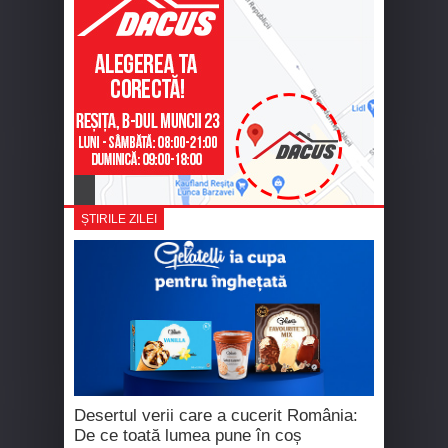
ȘTIRILE ZILEI
Desertul verii care a cucerit România:
De ce toată lumea pune în coș