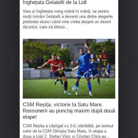
înghețata Gelatelli de la Lidl
Vara și înghețata merg mână în mână, iar pentru
mulți români Gelatelli a devenit una dintre alegerile
preferate atunci când vine vorba despre un desert
răcoritor, care să bifeze...
CSM Reșița, victorie la Satu Mare.
Rossonerii au punctaj maxim după două
etape!
CSM Reșița a câștigat cu 2-0, sâmbătă, pe terenul
celor de la CSM Olimpia Satu Mare, în etapa a
doua a Ligii 2. Stefan Visic și Cristian Chira au...