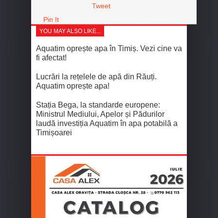
Tweet
Pin It
YOU MAY ALSO LIKE...
Aquatim oprește apa în Timiș. Vezi cine va
fi afectat!
Lucrări la rețelele de apă din Răuți.
Aquatim oprește apa!
Stația Bega, la standarde europene:
Ministrul Mediului, Apelor și Pădurilor
laudă investiția Aquatim în apa potabilă a
Timișoarei