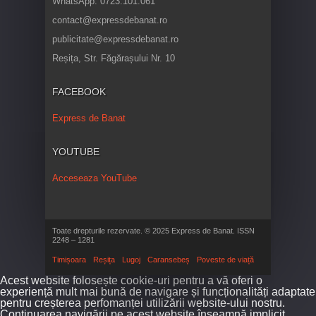
WhatsApp: 0723.101.061
contact@expressdebanat.ro
publicitate@expressdebanat.ro
Reșița, Str. Făgărașului Nr. 10
FACEBOOK
Express de Banat
YOUTUBE
Acceseaza YouTube
Toate drepturile rezervate. © 2025 Express de Banat. ISSN
2248 – 1281
Timișoara
Reșița
Lugoj
Caransebeș
Poveste de viață
Acest website folosește cookie-uri pentru a vă oferi o
experiență mult mai bună de navigare și funcționalități adaptate
pentru creșterea perfomanței utilizării website-ului nostru.
Continuarea navigării pe acest website înseamnă implicit