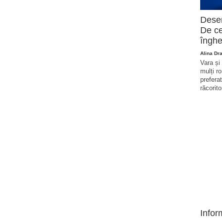
Deser
De ce
înghe
Alina Dr
Vara și
mulți r
prefera
răcorito
Infor