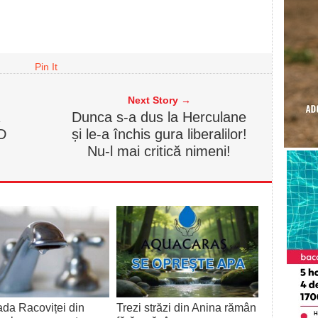
Pin It
Next Story →
R
Dunca s-a dus la Herculane
D
și le-a închis gura liberalilor!
Nu-l mai critică nimeni!
ada Racoviței din
Trezi străzi din Anina rămân