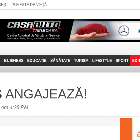
BEȘ
POVESTE DE VIAȚĂ
E
BUSINESS
EDUCAȚIE
SĂNĂTATE
TURISM
LIFESTYLE
SPORT
EDI
JOB-URI
PRIN MUNȚII
POVESTE DE VIAȚĂ
D
BANATULUI
TEHNIT
VISIT CARAȘ-SEVERIN
 ANGAJEAZĂ!
FANTASTICUL BANAT
TRAVEL VLOG
 ora 4:28 PM