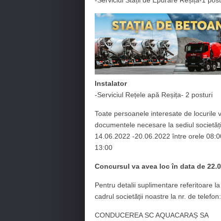
-Serviciul Stații de Epurare Reșița-1 post
Instalator
-Serviciul Rețele apă Reșița- 2 posturi
Toate persoanele interesate de locurile
documentele necesare la sediul societă
14.06.2022 -20.06.2022 între orele 08:00
13:00
Concursul va avea loc în data de 22.
Pentru detalii suplimentare referitoare l
cadrul societății noastre la nr. de telef
CONDUCEREA SC AQUACARAȘ SA