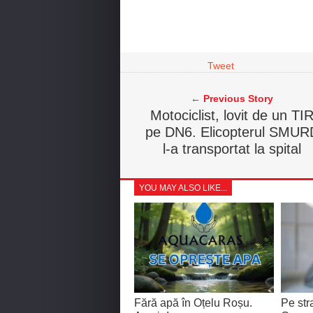
Tweet
← Previous Story
Motociclist, lovit de un TI
pe DN6. Elicopterul SMUR
l-a transportat la spital
YOU MAY ALSO LIKE...
Fără apă în Oțelu Roșu.
Pe str