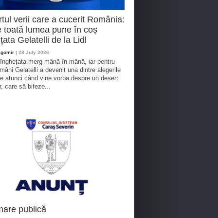
tul verii care a cucerit România:
 toată lumea pune în coș
țata Gelatelli de la Lidl
agomir
| 28 July 2026
 înghețata merg mână în mână, iar pentru
omâni Gelatelli a devenit una dintre alegerile
te atunci când vine vorba despre un desert
r, care să bifeze...
mare publică