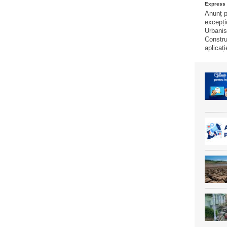
Express 
Anunț p
excepți
Urbanis
Construi
aplicați