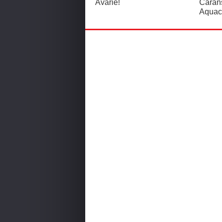
Avarie!
Caran
Aquac