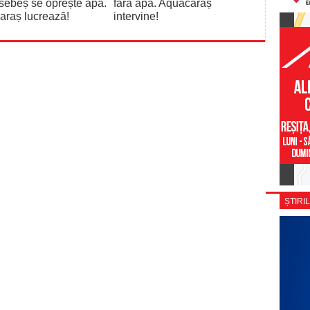
sebeș se oprește apa.
fără apă. Aquacaraș
araș lucrează!
intervine!
ȘTIRIL