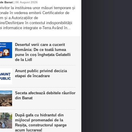
de Banat
| 06 August 2026
rivitor la instituirea unor măsuri temporare și
onale în vederea emiterii Certificatelor de
m și a Autorizațiilor de
re/Desființare în contextul indisponibilității
ei informatice integrate e-Terra Având în...
Desertul verii care a cucerit
România: De ce toată lumea
pune în coș înghețata Gelatelli
de la Lidl
Anunț public privind decizia
etapei de încadrare
Seceta afectează debitele râurilor
din Banat
După gafa cu hidrantul din
mijlocul promenadei de la
Reșița, constructorul sparge
acum lucrarea!