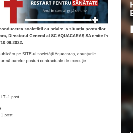
conducerea societății cu privire la situația posturilor
tora, Directorul General al SC AQUACARAȘ SA emite în
/10.06.2022.
 publicăm pe SITE-ul societății Aquacaraș, anunțurile
a următoarelor posturi contractuale de execuție:
.T.-1 post
e
 1 post