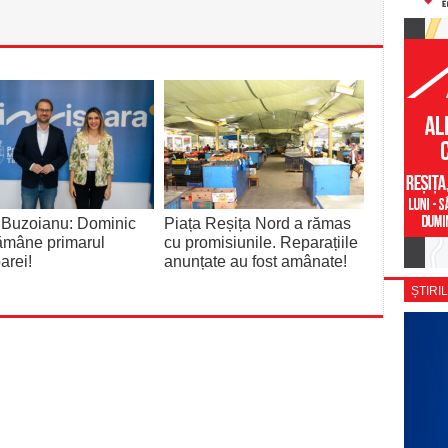
 Buzoianu: Dominic
Piața Reșița Nord a rămas
rămâne primarul
cu promisiunile. Reparațiile
arei!
anunțate au fost amânate!
ȘTIRIL