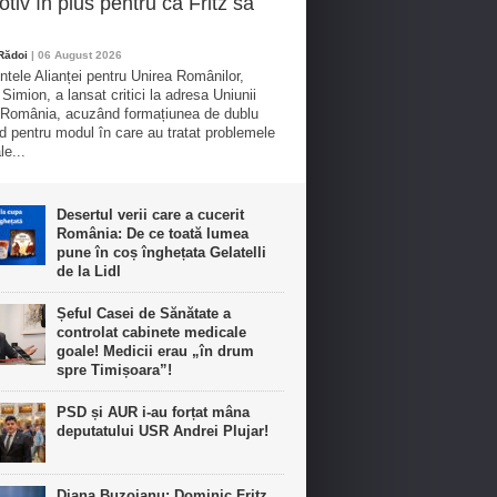
tiv în plus pentru ca Fritz să
 Rădoi
| 06 August 2026
ntele Alianței pentru Unirea Românilor,
Simion, a lansat critici la adresa Uniunii
 România, acuzând formațiunea de dublu
d pentru modul în care au tratat problemele
le...
Desertul verii care a cucerit
România: De ce toată lumea
pune în coș înghețata Gelatelli
de la Lidl
Șeful Casei de Sănătate a
controlat cabinete medicale
goale! Medicii erau „în drum
spre Timișoara”!
PSD și AUR i-au forțat mâna
deputatului USR Andrei Plujar!
Diana Buzoianu: Dominic Fritz