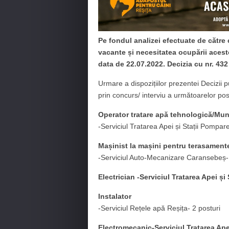
Pe fondul analizei efectuate de către 
vacante și necesitatea ocupării aces
data de 22.07.2022. Decizia cu nr. 432
Urmare a dispozițiilor prezentei Decizii 
prin concurs/ interviu a următoarelor pos
Operator tratare apă tehnologică/Munc
-Serviciul Tratarea Apei și Stații Pompar
Mașinist la mașini pentru terasament
-Serviciul Auto-Mecanizare Caransebeș-
Electrician -Serviciul Tratarea Apei ș
Instalator
-Serviciul Rețele apă Reșița- 2 posturi
Electromecanic-Serviciul Tratarea Ape