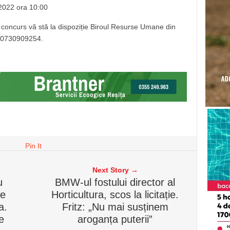
.2022 ora 10:00
a concurs vă stă la dispoziție Biroul Resurse Umane din
on:0730909254.
Pin It
Next Story →
u
BMW-ul fostului director al
de
Horticultura, scos la licitație.
a.
Fritz: „Nu mai susținem
e
aroganța puterii”