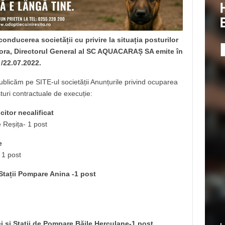
conducerea societății cu privire la situația posturilor
tora, Directorul General al SC AQUACARAȘ SA emite în
 /22.07.2022.
publicăm pe SITE-ul societății Anunțurile privind ocuparea
turi contractuale de execuție:
itor necalificat
e Reșița- 1 post
e
 1 post
i Stații Pompare Anina -1 post
i și Stații de Pompare Băile Herculane-1 post