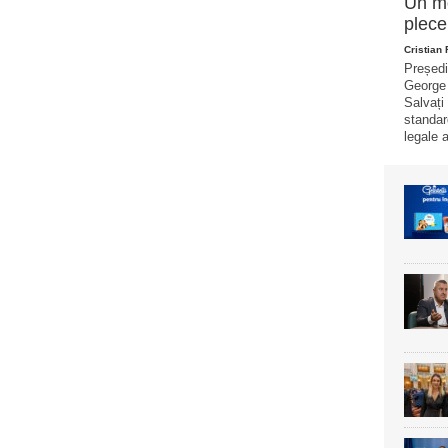
Un mo
plece
Cristian
Președi
George 
Salvați
standar
legale a