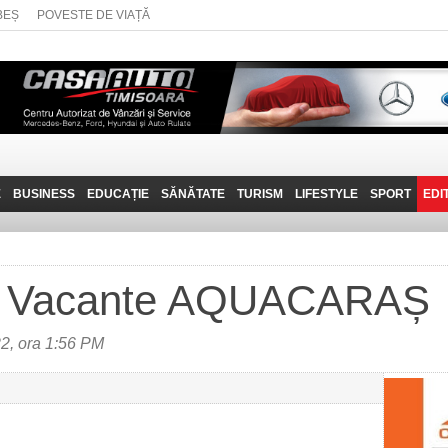
BEȘ
POVESTE DE VIAȚĂ
E
BUSINESS
EDUCAȚIE
SĂNĂTATE
TURISM
LIFESTYLE
SPORT
EDI
JOB-URI
PRIN MUNȚII
POVESTE DE VIAȚĂ
D
BANATULUI
TEHNIT
VISIT CARAȘ-SEVERIN
ri Vacante AQUACARAȘ
FANTASTICUL BANAT
TRAVEL VLOG
2, ora 1:56 PM