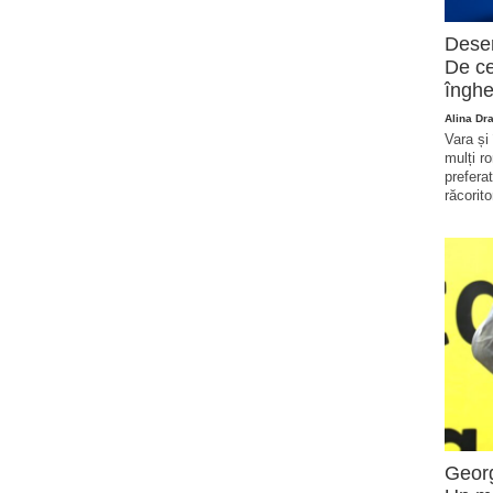
Deser
De ce
înghe
Alina Dr
Vara și
mulți r
prefera
răcorito
Georg