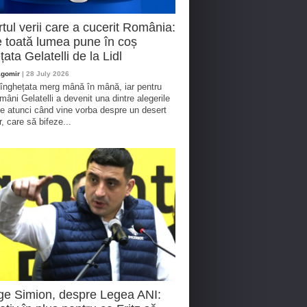
tul verii care a cucerit România:
 toată lumea pune în coș
țata Gelatelli de la Lidl
agomir
| 28 July 2026
 înghețata merg mână în mână, iar pentru
omâni Gelatelli a devenit una dintre alegerile
te atunci când vine vorba despre un desert
r, care să bifeze...
e Simion, despre Legea ANI: