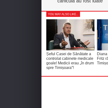
caniculă au fost luate
YOU MAY ALSO LIKE...
Șeful Casei de Sănătate a
Diana
controlat cabinete medicale
Fritz 
goale! Medicii erau „în drum
Timișo
spre Timișoara”!