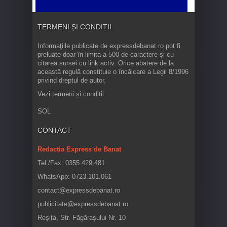
TERMENI ȘI CONDIȚII
Informaţiile publicate de expressdebanat.ro pot fi
preluate doar în limita a 500 de caractere şi cu
citarea sursei cu link activ. Orice abatere de la
această regulă constituie o încălcare a Legii 8/1996
privind dreptul de autor.
Vezi termeni și condiții
SOL
CONTACT
Redacția Express de Banat
Tel./Fax: 0355.429.481
WhatsApp: 0723.101.061
contact@expressdebanat.ro
publicitate@expressdebanat.ro
Reșița, Str. Făgărașului Nr. 10