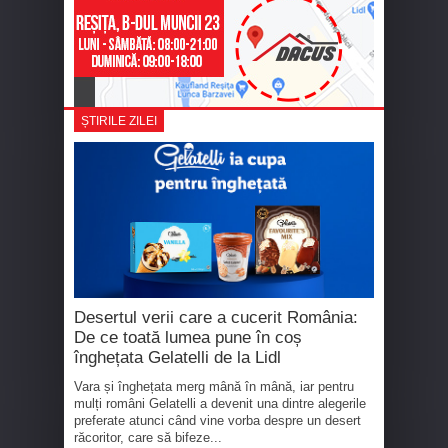
ȘTIRILE ZILEI
Desertul verii care a cucerit România:
De ce toată lumea pune în coș
înghețata Gelatelli de la Lidl
Vara și înghețata merg mână în mână, iar pentru
mulți români Gelatelli a devenit una dintre alegerile
preferate atunci când vine vorba despre un desert
răcoritor, care să bifeze...