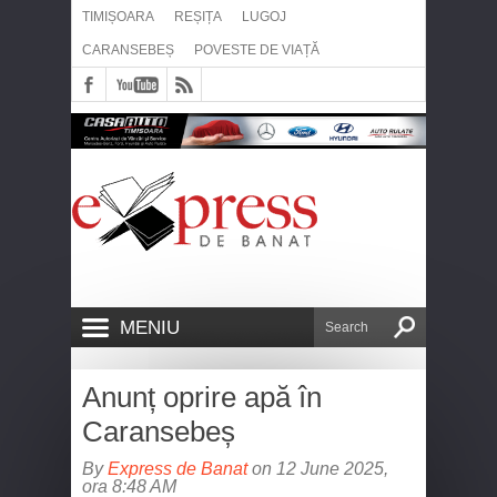
TIMIȘOARA
REȘIȚA
LUGOJ
CARANSEBEȘ
POVESTE DE VIAȚĂ
MENIU
Anunț oprire apă în
Caransebeș
By
Express de Banat
on 12 June 2025,
ora 8:48 AM