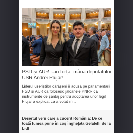
PSD și AUR i-au forțat mâna deputatului
USR Andrei Plujar!
Liderul useriștilor cărășeni îi acuză pe parlamentarii
PSD și AUR că folosesc jaloanele PNRR ca
instrumente de șantaj pentru adoptarea unor legi!
Plujar a explicat că a votat în...
Desertul verii care a cucerit România: De ce
toată lumea pune în coș înghețata Gelatelli de la
Lidl