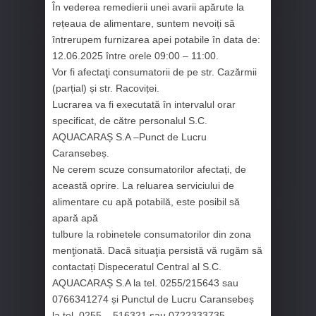
În vederea remedierii unei avarii apărute la
rețeaua de alimentare, suntem nevoiți să
întrerupem furnizarea apei potabile în data de:
12.06.2025 între orele 09:00 – 11:00.
Vor fi afectaţi consumatorii de pe str. Cazărmii
(parțial) și str. Racoviței.
Lucrarea va fi executată în intervalul orar
specificat, de către personalul S.C.
AQUACARAȘ S.A –Punct de Lucru
Caransebeș.
Ne cerem scuze consumatorilor afectați, de
această oprire. La reluarea serviciului de
alimentare cu apă potabilă, este posibil să
apară apă
tulbure la robinetele consumatorilor din zona
menţionată. Dacă situaţia persistă vă rugăm să
contactați Dispeceratul Central al S.C.
AQUACARAȘ S.A la tel. 0255/215643 sau
0766341274 și Punctul de Lucru Caransebeș
la tel. 0255 – 516321 sau 0722333735.