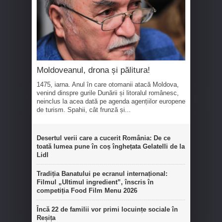
Moldoveanul, drona și pălitura!
1475, iarna. Anul în care otomanii atacă Moldova,
venind dinspre gurile Dunării și litoralul românesc,
neinclus la acea dată pe agenda agențiilor europene
de turism. Spahii, cât frunză și...
Desertul verii care a cucerit România: De ce
toată lumea pune în coș înghețata Gelatelli de la
Lidl
Tradiția Banatului pe ecranul internațional:
Filmul „Ultimul ingredient”, înscris în
competiția Food Film Menu 2026
Încă 22 de familii vor primi locuințe sociale în
Reșița