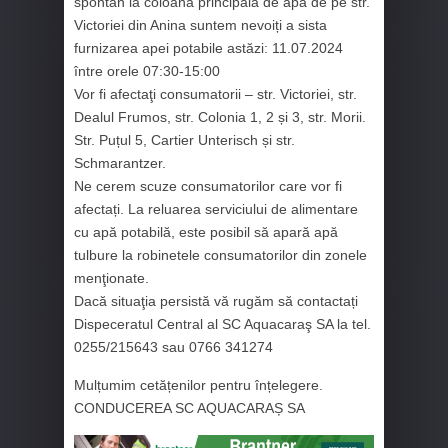
spontan la coloana principală de apă de pe str.
Victoriei din Anina suntem nevoiți a sista
furnizarea apei potabile astăzi: 11.07.2024
între orele 07:30-15:00
Vor fi afectaţi consumatorii – str. Victoriei, str.
Dealul Frumos, str. Colonia 1, 2 și 3, str. Morii.
Str. Puțul 5, Cartier Unterisch și str.
Schmarantzer.
Ne cerem scuze consumatorilor care vor fi
afectați. La reluarea serviciului de alimentare
cu apă potabilă, este posibil să apară apă
tulbure la robinetele consumatorilor din zonele
menţionate.
Dacă situaţia persistă vă rugăm să contactați
Dispeceratul Central al SC Aquacaraş SA la tel.
0255/215643 sau 0766 341274
Mulțumim cetățenilor pentru înțelegere.
CONDUCEREA SC AQUACARAȘ SA