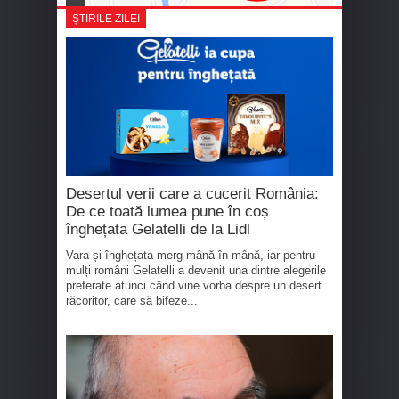
ȘTIRILE ZILEI
Desertul verii care a cucerit România:
De ce toată lumea pune în coș
înghețata Gelatelli de la Lidl
Vara și înghețata merg mână în mână, iar pentru
mulți români Gelatelli a devenit una dintre alegerile
preferate atunci când vine vorba despre un desert
răcoritor, care să bifeze...