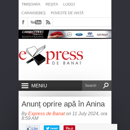
TIMIȘOARA
REȘIȚA
LUGOJ
CARANSEBEȘ
POVESTE DE VIAȚĂ
MENIU
Anunț oprire apă în Anina
By
Express de Banat
on 11 July 2024, ora
8:59 AM