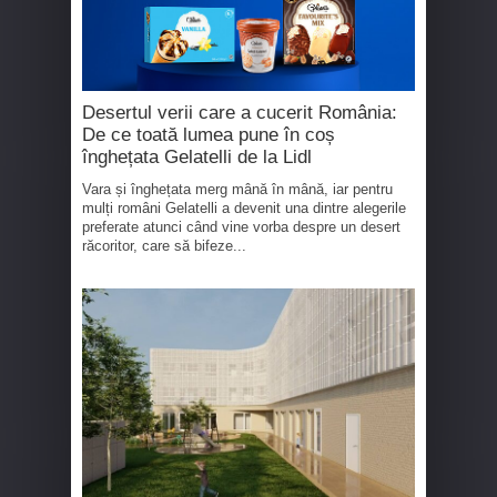
Desertul verii care a cucerit România:
De ce toată lumea pune în coș
înghețata Gelatelli de la Lidl
Vara și înghețata merg mână în mână, iar pentru
mulți români Gelatelli a devenit una dintre alegerile
preferate atunci când vine vorba despre un desert
răcoritor, care să bifeze...