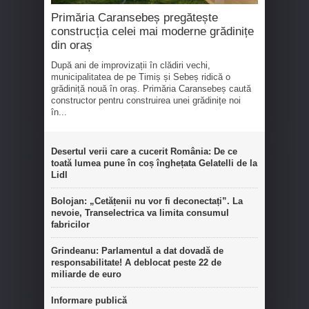
Primăria Caransebeș pregătește
construcția celei mai moderne grădinițe
din oraș
După ani de improvizații în clădiri vechi,
municipalitatea de pe Timiș și Sebeș ridică o
grădiniță nouă în oraș. Primăria Caransebeș caută
constructor pentru construirea unei grădinițe noi
în...
Desertul verii care a cucerit România: De ce
toată lumea pune în coș înghețata Gelatelli de la
Lidl
Bolojan: „Cetățenii nu vor fi deconectați”. La
nevoie, Transelectrica va limita consumul
fabricilor
Grindeanu: Parlamentul a dat dovadă de
responsabilitate! A deblocat peste 22 de
miliarde de euro
Informare publică