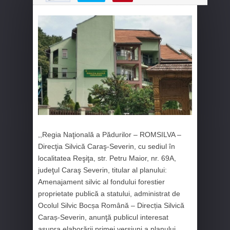
,,Regia Naţională a Pădurilor – ROMSILVA –
Direcţia Silvică Caraş-Severin, cu sediul în
localitatea Reşiţa, str. Petru Maior, nr. 69A,
judeţul Caraş Severin, titular al planului:
Amenajament silvic al fondului forestier
proprietate publică a statului, administrat de
Ocolul Silvic Bocșa Română – Direcția Silvică
Caraș-Severin, anunţă publicul interesat
asupra elaborării primei versiuni a planului,