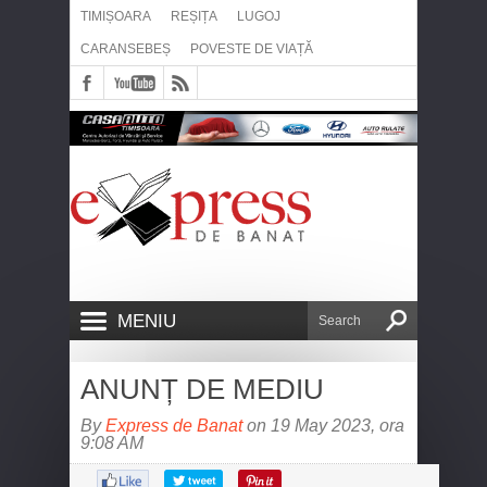
TIMIȘOARA
REȘIȚA
LUGOJ
CARANSEBEȘ
POVESTE DE VIAȚĂ
MENIU
ANUNȚ DE MEDIU
By
Express de Banat
on 19 May 2023, ora
9:08 AM