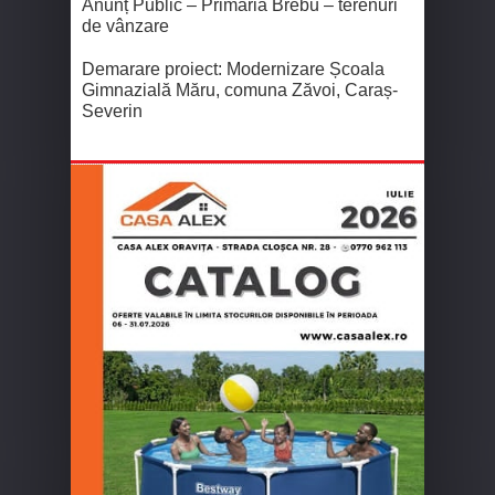
Anunț Public – Primăria Brebu – terenuri
de vânzare
Demarare proiect: Modernizare Școala
Gimnazială Măru, comuna Zăvoi, Caraș-
Severin