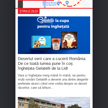
ȘTIRILE ZILEI
Desertul verii care a cucerit România:
De ce toată lumea pune în coș
înghețata Gelatelli de la Lidl
Vara și înghețata merg mână în mână, iar pentru
mulți români Gelatelli a devenit una dintre alegerile
preferate atunci când vine vorba despre un desert
răcoritor, care să bifeze...