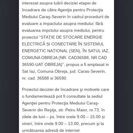
interesat asupra luării deciziei etapei de
încadrare de către Agenţia pentru Protecţia
Mediului Caraş-Severin în cadrul procedurii de
evaluare a impactului asupra mediului: fără
evaluarea impctului asupra mediului, pentru
proiectul “STAȚIE DE STOCARE ENERGIE
ELECTRICĂ ȘI CONECTARE ÎN SISTEMUL
ENERGETIC NAȚIONAL (SEN), ÎN SATUL IAZ,
COMUNA OBREJA (NR. CAD36588, NR.CAD
36590-UAT OBREJA)”, propus a fi amplasat in
Sat Iaz, Comuna Obreja, jud. Caras-Severin,
nr. cad. 36588 si 36590.
Proiectul deciziei de încadrare şi motivele care
o fundamentează pot fi consultate la sediul
Agenţiei pentru Protecţia Mediului Caraş-
Severin din Reşiţa, str. Petru Maior, nr.73, în
zilele de luni – joi, între orele 9.00 – 15.00 și
vineri, între orele 9.00 – 13.00, precum şi la
următoarea adresă de internet