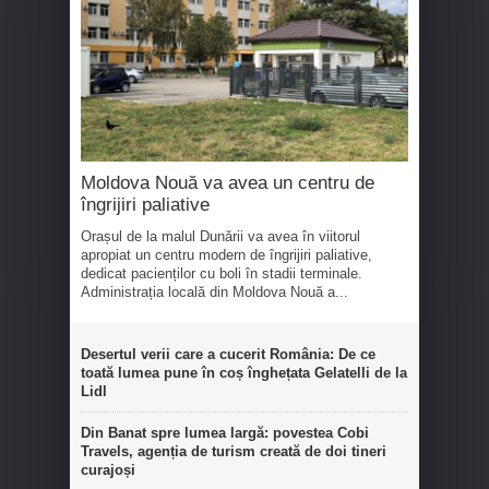
Moldova Nouă va avea un centru de
îngrijiri paliative
Orașul de la malul Dunării va avea în viitorul
apropiat un centru modern de îngrijiri paliative,
dedicat pacienților cu boli în stadii terminale.
Administrația locală din Moldova Nouă a...
Desertul verii care a cucerit România: De ce
toată lumea pune în coș înghețata Gelatelli de la
Lidl
Din Banat spre lumea largă: povestea Cobi
Travels, agenția de turism creată de doi tineri
curajoși