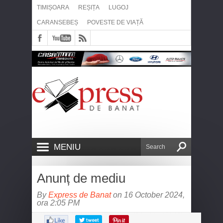
TIMIȘOARA
REȘIȚA
LUGOJ
CARANSEBEȘ
POVESTE DE VIAȚĂ
MENIU
Anunț de mediu
By
Express de Banat
on 16 October 2024,
ora 2:05 PM