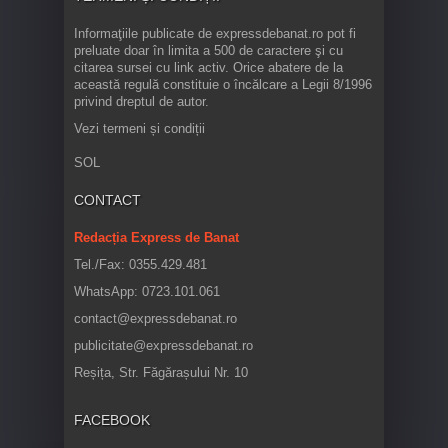
Informaţiile publicate de expressdebanat.ro pot fi
preluate doar în limita a 500 de caractere şi cu
citarea sursei cu link activ. Orice abatere de la
această regulă constituie o încălcare a Legii 8/1996
privind dreptul de autor.
Vezi termeni și condiții
SOL
CONTACT
Redacția Express de Banat
Tel./Fax: 0355.429.481
WhatsApp: 0723.101.061
contact@expressdebanat.ro
publicitate@expressdebanat.ro
Reșița, Str. Făgărașului Nr. 10
FACEBOOK