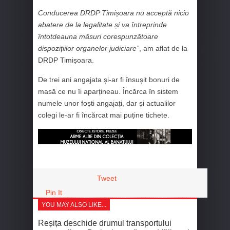
Conducerea DRDP Timișoara nu acceptă nicio
abatere de la legalitate și va întreprinde
întotdeauna măsuri corespunzătoare
dispozițiilor organelor judiciare”
, am aflat de la
DRDP Timișoara.
De trei ani angajata și-ar fi însușit bonuri de
masă ce nu îi aparțineau. Încărca în sistem
numele unor foști angajați, dar și actualilor
colegi le-ar fi încărcat mai puține tichete.
Tweet
Pin It
YOU MAY ALSO LIKE...
Reșița deschide drumul transportului