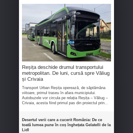
Reșița deschide drumul transportului
metropolitan. De luni, cursă spre Văliug
și Crivaia
Transport Urban Reșița operează, de săptămâna
viitoare, primul traseu în afara municipiului.
Autobuzele vor circula pe relația Reșița – Văliug –
Crivaia, acesta fiind primul pas din proiectul prin...
Desertul verii care a cucerit România: De ce
toată lumea pune în coș înghețata Gelatelli de la
Lidl