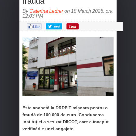
fraudă
By
Caterina Ledrer
on 18 March 2025, ora
12:03 PM
Este anchetă la DRDP Timișoara pentru o
fraudă de 100.000 de euro. Conducerea
instituției a sesizat DIICOT, care a început
verificările unei angajate.