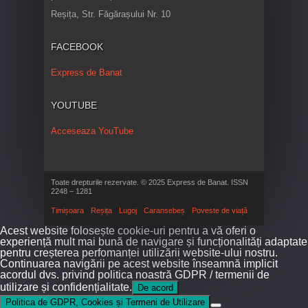
Reșița, Str. Făgărașului Nr. 10
FACEBOOK
Express de Banat
YOUTUBE
Acceseaza YouTube
Toate drepturile rezervate. © 2025 Express de Banat. ISSN
2248 – 1281
Timișoara
Reșița
Lugoj
Caransebeș
Poveste de viață
Acest website folosește cookie-uri pentru a vă oferi o
experiență mult mai bună de navigare și funcționalități adaptate
pentru creșterea perfomanței utilizării website-ului nostru.
Continuarea navigării pe acest website înseamnă implicit
acordul dvs. privind politica noastră GDPR / termenii de
utilizare și confidențialitate.
De acord
Politica de GDPR, Cookies și Termeni de Utilizare