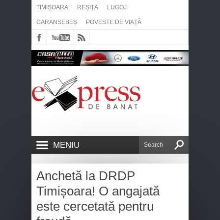
TIMIȘOARA
REȘIȚA
LUGOJ
CARANSEBEȘ
POVESTE DE VIAȚĂ
MENIU
Anchetă la DRDP
Timișoara! O angajată
este cercetată pentru