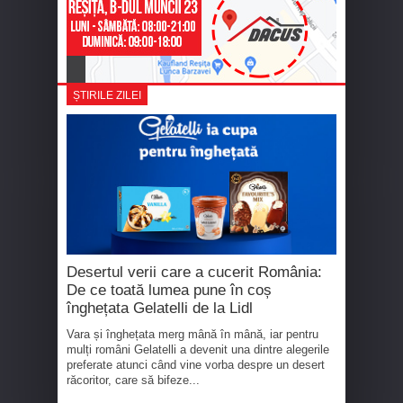
ȘTIRILE ZILEI
Desertul verii care a cucerit România:
De ce toată lumea pune în coș
înghețata Gelatelli de la Lidl
Vara și înghețata merg mână în mână, iar pentru
mulți români Gelatelli a devenit una dintre alegerile
preferate atunci când vine vorba despre un desert
răcoritor, care să bifeze...