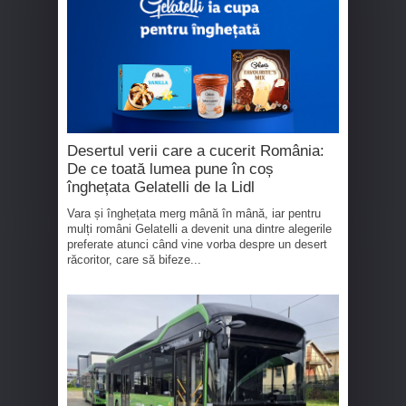
Desertul verii care a cucerit România:
De ce toată lumea pune în coș
înghețata Gelatelli de la Lidl
Vara și înghețata merg mână în mână, iar pentru
mulți români Gelatelli a devenit una dintre alegerile
preferate atunci când vine vorba despre un desert
răcoritor, care să bifeze...