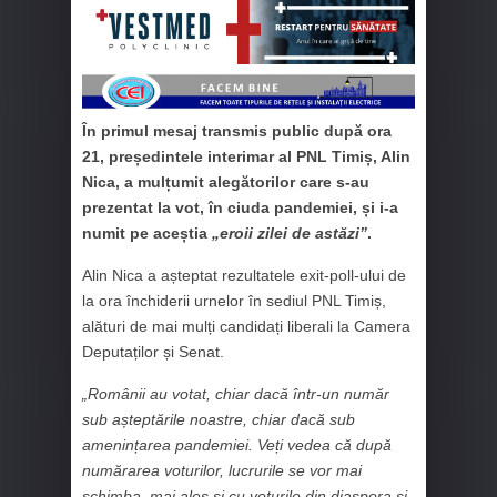
În primul mesaj transmis public după ora
21, președintele interimar al PNL Timiș, Alin
Nica, a mulțumit alegătorilor care s-au
prezentat la vot, în ciuda pandemiei, și i-a
numit pe aceștia
„eroii zilei de astăzi”
.
Alin Nica a așteptat rezultatele exit-poll-ului de
la ora închiderii urnelor în sediul PNL Timiș,
alături de mai mulți candidați liberali la Camera
Deputaților și Senat.
„Românii au votat, chiar dacă într-un număr
sub așteptările noastre, chiar dacă sub
amenințarea pandemiei. Veți vedea că după
numărarea voturilor, lucrurile se vor mai
schimba, mai ales și cu voturile din diaspora și