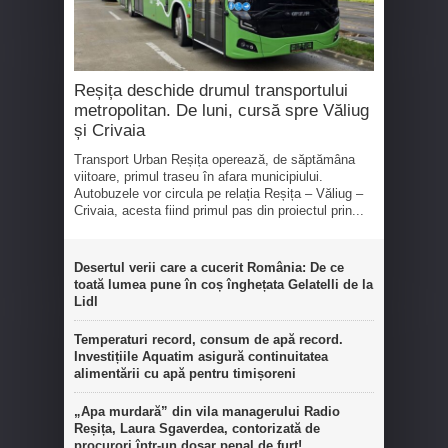
Reșița deschide drumul transportului
metropolitan. De luni, cursă spre Văliug
și Crivaia
Transport Urban Reșița operează, de săptămâna
viitoare, primul traseu în afara municipiului.
Autobuzele vor circula pe relația Reșița – Văliug –
Crivaia, acesta fiind primul pas din proiectul prin...
Desertul verii care a cucerit România: De ce
toată lumea pune în coș înghețata Gelatelli de la
Lidl
Temperaturi record, consum de apă record.
Investițiile Aquatim asigură continuitatea
alimentării cu apă pentru timișoreni
„Apa murdară” din vila managerului Radio
Reșița, Laura Sgaverdea, contorizată de
procurori într-un dosar penal de furt!