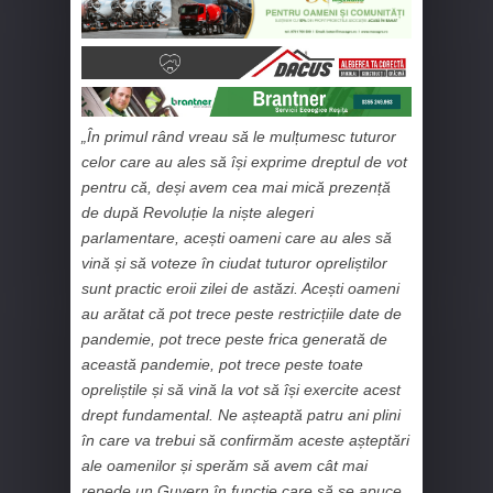
„În primul rând vreau să le mulțumesc tuturor
celor care au ales să își exprime dreptul de vot
pentru că, deși avem cea mai mică prezență
de după Revoluție la niște alegeri
parlamentare, acești oameni care au ales să
vină și să voteze în ciudat tuturor opreliștilor
sunt practic eroii zilei de astăzi. Acești oameni
au arătat că pot trece peste restricțiile date de
pandemie, pot trece peste frica generată de
această pandemie, pot trece peste toate
opreliștile și să vină la vot să își exercite acest
drept fundamental. Ne așteaptă patru ani plini
în care va trebui să confirmăm aceste așteptări
ale oamenilor și sperăm să avem cât mai
repede un Guvern în funcție care să se apuce