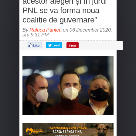
acestor alegeri și în jurul
PNL se va forma noua
coaliție de guvernare”
By
Raluca Pantea
on 06 December 2020,
ora 9:31 PM