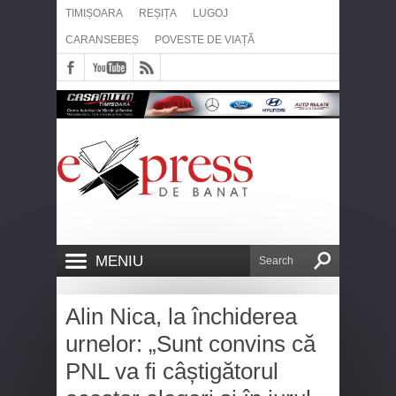
TIMIȘOARA
REȘIȚA
LUGOJ
CARANSEBEȘ
POVESTE DE VIAȚĂ
MENIU
Alin Nica, la închiderea
urnelor: „Sunt convins că
PNL va fi câștigătorul