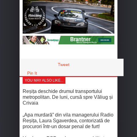
Tweet
Pin It
YOU MAY ALSO LIKE...
Reșița deschide drumul transportului
metropolitan. De luni, cursă spre Văliug și
Crivaia
„Apa murdară” din vila managerului Radio
Reșița, Laura Sgaverdea, contorizată de
procurori într-un dosar penal de furt!