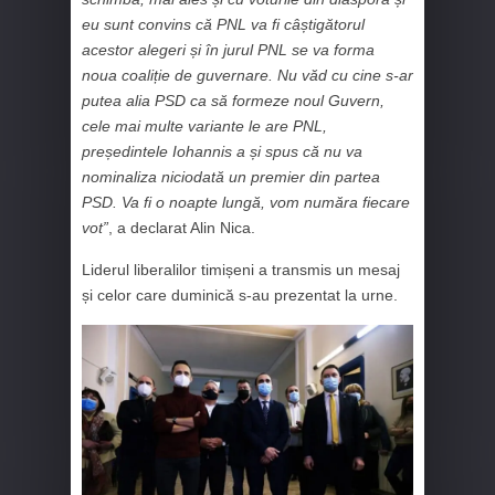
eu sunt convins că PNL va fi câștigătorul
acestor alegeri și în jurul PNL se va forma
noua coaliție de guvernare. Nu văd cu cine s-ar
putea alia PSD ca să formeze noul Guvern,
cele mai multe variante le are PNL,
președintele Iohannis a și spus că nu va
nominaliza niciodată un premier din partea
PSD. Va fi o noapte lungă, vom număra fiecare
vot”
, a declarat Alin Nica.
Liderul liberalilor timișeni a transmis un mesaj
și celor care duminică s-au prezentat la urne.