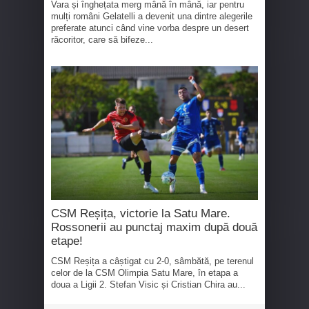
Vara și înghețata merg mână în mână, iar pentru
mulți români Gelatelli a devenit una dintre alegerile
preferate atunci când vine vorba despre un desert
răcoritor, care să bifeze...
CSM Reșița, victorie la Satu Mare.
Rossonerii au punctaj maxim după două
etape!
CSM Reșița a câștigat cu 2-0, sâmbătă, pe terenul
celor de la CSM Olimpia Satu Mare, în etapa a
doua a Ligii 2. Stefan Visic și Cristian Chira au...