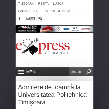
TIMIȘOARA
REȘIȚA
LUGOJ
CARANSEBEȘ
POVESTE DE VIAȚĂ
MENIU
Admitere de toamnă la
Universitatea Politehnica
Timișoara