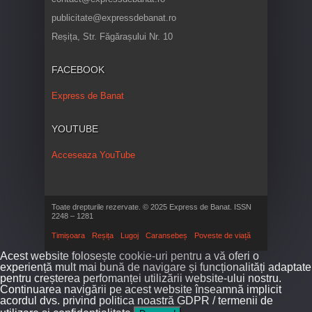
publicitate@expressdebanat.ro
Reșița, Str. Făgărașului Nr. 10
FACEBOOK
Express de Banat
YOUTUBE
Acceseaza YouTube
Toate drepturile rezervate. © 2025 Express de Banat. ISSN
2248 – 1281
Timișoara
Reșița
Lugoj
Caransebeș
Poveste de viață
Acest website folosește cookie-uri pentru a vă oferi o
experiență mult mai bună de navigare și funcționalități adaptate
pentru creșterea perfomanței utilizării website-ului nostru.
Continuarea navigării pe acest website înseamnă implicit
acordul dvs. privind politica noastră GDPR / termenii de