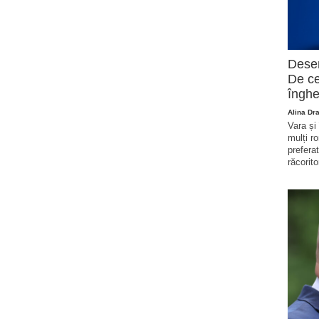
Deser
De ce
înghe
Alina Dr
Vara și
mulți r
prefera
răcorito