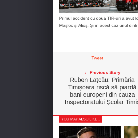
Primul accident cu două TIR-uri a avut loc
Mașloc și Alioș. Și în acest caz unul dintre
Tweet
← Previous Story
Ruben Lațcău: Primăria
Timișoara riscă să piardă
bani europeni din cauza
Inspectoratului Școlar Timi
YOU MAY ALSO LIKE...