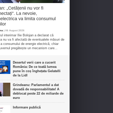
an: „Cetățenii nu vor fi
ectați”. La nevoie,
electrica va limita consumul
ilor
oma
| 06 August 2026
ul interimar Ilie Bolojan a declarat că
ia nu va fi afectată de eventualele măsuri de
e a consumului de energie electrică, chiar
vernul pregătește un mecanism care...
Desertul verii care a cucerit
România: De ce toată lumea
pune în coș înghețata Gelatelli
de la Lidl
Grindeanu: Parlamentul a dat
dovadă de responsabilitate! A
deblocat peste 22 de miliarde de
euro
Informare publică