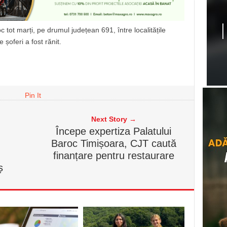
 tot marți, pe drumul județean 691, între localitățile
 șoferi a fost rănit.
Pin It
Next Story →
Începe expertiza Palatului
Baroc Timișoara, CJT caută
finanțare pentru restaurare
ș