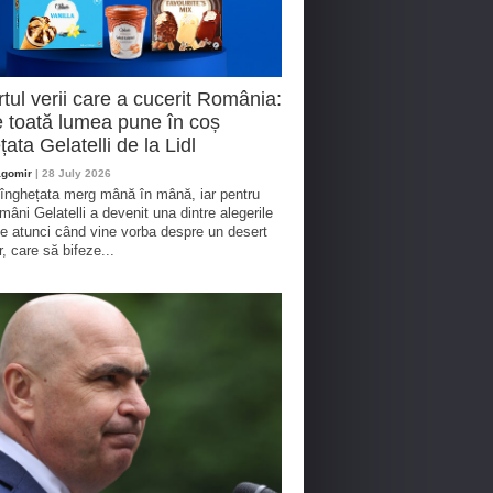
tul verii care a cucerit România:
 toată lumea pune în coș
țata Gelatelli de la Lidl
agomir
| 28 July 2026
 înghețata merg mână în mână, iar pentru
omâni Gelatelli a devenit una dintre alegerile
te atunci când vine vorba despre un desert
r, care să bifeze...