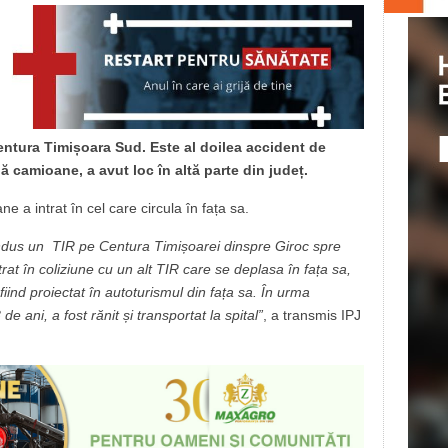
Centura Timișoara Sud. Este al doilea accident de
uă camioane, a avut loc în altă parte din județ.
e a intrat în cel care circula în fața sa.
ondus un TIR pe Centura Timișoarei dinspre Giroc spre
at în coliziune cu un alt TIR care se deplasa în fața sa,
ind proiectat în autoturismul din fața sa. În urma
e ani, a fost rănit și transportat la spital”
, a transmis IPJ