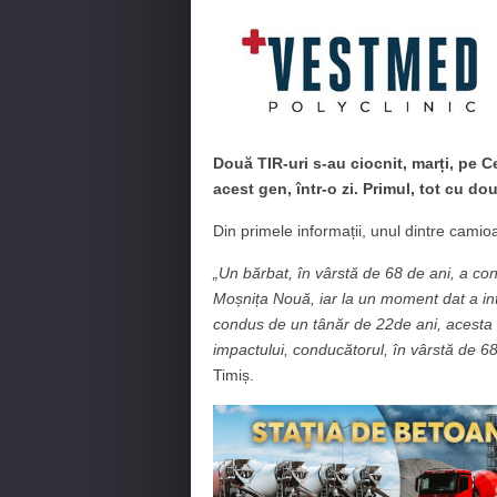
Două TIR-uri s-au ciocnit, marți, pe 
acest gen, într-o zi. Primul, tot cu do
Din primele informații, unul dintre camioan
„Un bărbat, în vârstă de 68 de ani, a c
Moșnița Nouă, iar la un moment dat a intr
condus de un tânăr de 22de ani, acesta fi
impactului, conducătorul, în vârstă de 68 d
Timiș.