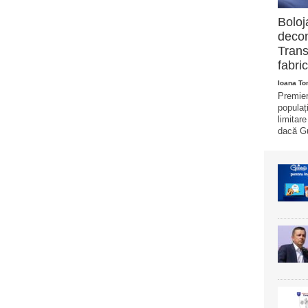
Boloj
decon
Trans
fabric
Ioana T
Premier
populaț
limitar
dacă Gu