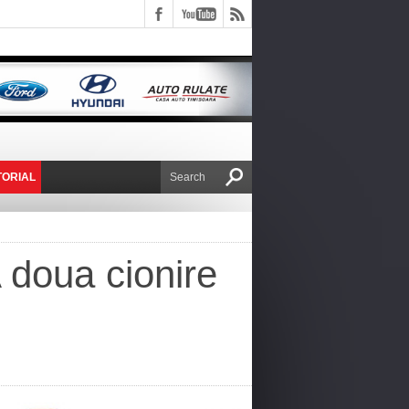
TORIAL
E VICTOR NAFIRU
 doua cionire