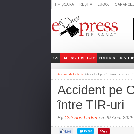
TIMIȘOARA
REȘIȚA
LUGOJ
CARANSE
CS
TM
ACTUALITATE
POLITICA
JUSTITI
REȘIȚA
LUGOJ
ADMINISTRATIE
EXPRESSLIVE
Acasă
/
Actualitate
/
Accident pe Centura Timișoara Su
CARANSEBEȘ
TIMIȘOARA
NAȚIONAL
INTERVIURILE
EXPRESS
Accident pe C
ANINA
SOCIAL
BĂILE HERCULANE
UTILE
între TIR-uri
BOCŞA
MOLDOVA NOUĂ
By
Caterina Ledrer
on 29 April 2025
ORAVIȚA
OȚELU ROŞU