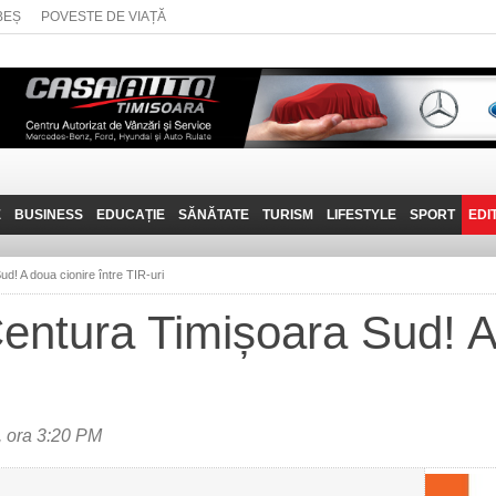
BEȘ
POVESTE DE VIAȚĂ
E
BUSINESS
EDUCAȚIE
SĂNĂTATE
TURISM
LIFESTYLE
SPORT
EDI
JOB-URI
PRIN MUNȚII
POVESTE DE VIAȚĂ
D
BANATULUI
d! A doua cionire între TIR-uri
TEHNIT
VISIT CARAȘ-SEVERIN
entura Timișoara Sud! A
FANTASTICUL BANAT
TRAVEL VLOG
, ora 3:20 PM