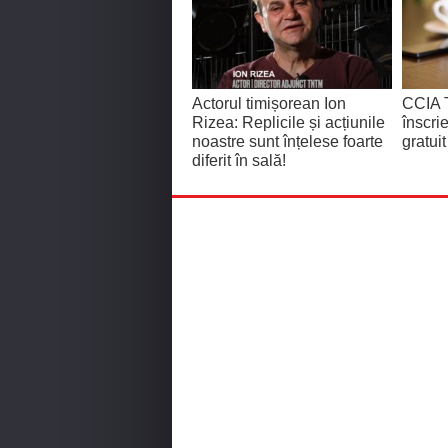
Actorul timișorean Ion
CCIA 
Rizea: Replicile și acțiunile
înscri
noastre sunt înțelese foarte
gratui
diferit în sală!