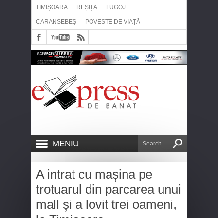
TIMIȘOARA
REȘIȚA
LUGOJ
CARANSEBEȘ
POVESTE DE VIAȚĂ
MENIU
A intrat cu mașina pe
trotuarul din parcarea unui
mall și a lovit trei oameni,