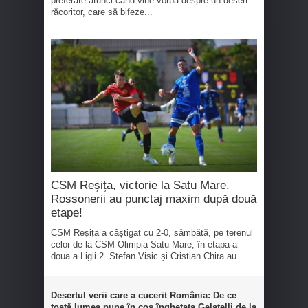
preferate atunci când vine vorba despre un desert
răcoritor, care să bifeze...
CSM Reșița, victorie la Satu Mare.
Rossonerii au punctaj maxim după două
etape!
CSM Reșița a câștigat cu 2-0, sâmbătă, pe terenul
celor de la CSM Olimpia Satu Mare, în etapa a
doua a Ligii 2. Stefan Visic și Cristian Chira au...
Desertul verii care a cucerit România: De ce
toată lumea pune în coș înghețata Gelatelli de la