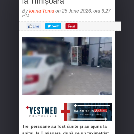
la Timișoara
By
Ioana Toma
on 25 June 2026, ora 6:27
PM
Trei persoane au fost rănite și au ajuns la
spital, la Timișoara, după ce un taximetrist