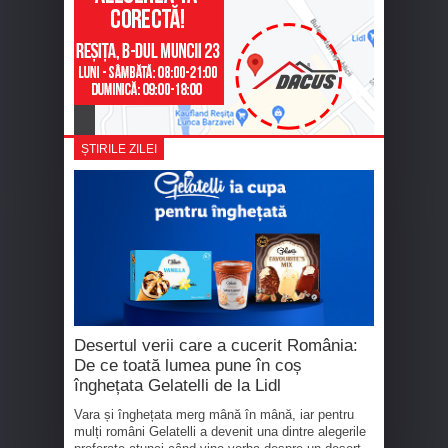
ȘTIRILE ZILEI
Desertul verii care a cucerit România:
De ce toată lumea pune în coș
înghețata Gelatelli de la Lidl
Vara și înghețata merg mână în mână, iar pentru
mulți români Gelatelli a devenit una dintre alegerile