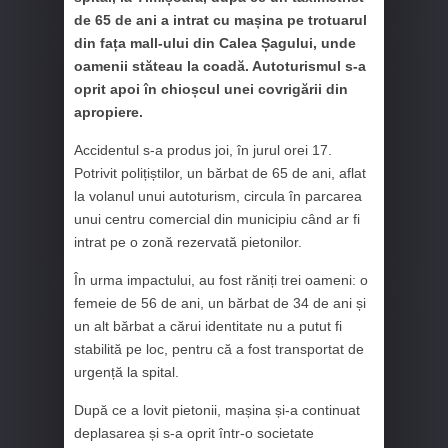
de 65 de ani a intrat cu mașina pe trotuarul
din fața mall-ului din Calea Șagului, unde
oamenii stăteau la coadă. Autoturismul s-a
oprit apoi în chioșcul unei covrigării din
apropiere.
Accidentul s-a produs joi, în jurul orei 17.
Potrivit polițiștilor, un bărbat de 65 de ani, aflat
la volanul unui autoturism, circula în parcarea
unui centru comercial din municipiu când ar fi
intrat pe o zonă rezervată pietonilor.
În urma impactului, au fost răniți trei oameni: o
femeie de 56 de ani, un bărbat de 34 de ani și
un alt bărbat a cărui identitate nu a putut fi
stabilită pe loc, pentru că a fost transportat de
urgență la spital.
După ce a lovit pietonii, mașina și-a continuat
deplasarea și s-a oprit într-o societate