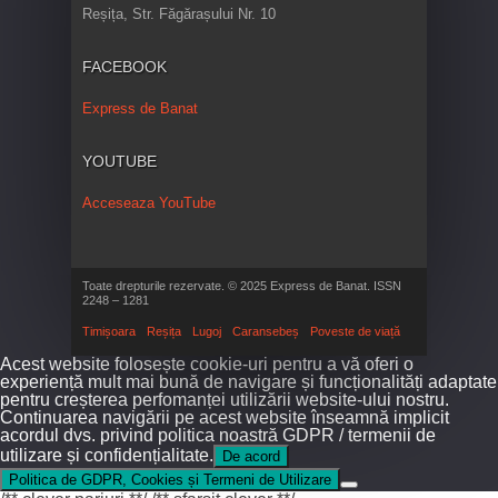
Reșița, Str. Făgărașului Nr. 10
FACEBOOK
Express de Banat
YOUTUBE
Acceseaza YouTube
Toate drepturile rezervate. © 2025 Express de Banat. ISSN
2248 – 1281
Timișoara
Reșița
Lugoj
Caransebeș
Poveste de viață
Acest website folosește cookie-uri pentru a vă oferi o
experiență mult mai bună de navigare și funcționalități adaptate
pentru creșterea perfomanței utilizării website-ului nostru.
Continuarea navigării pe acest website înseamnă implicit
acordul dvs. privind politica noastră GDPR / termenii de
utilizare și confidențialitate.
De acord
Politica de GDPR, Cookies și Termeni de Utilizare