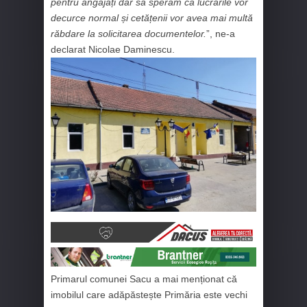
pentru angajați dar să sperăm că lucrările vor
decurce normal și cetățenii vor avea mai multă
răbdare la solicitarea documentelor.
”, ne-a
declarat Nicolae Daminescu.
Primarul comunei Sacu a mai menționat că
imobilul care adăpăstește Primăria este vechi