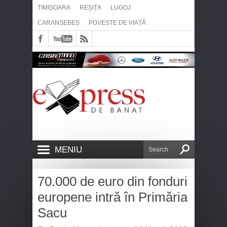
TIMIȘOARA
REȘIȚA
LUGOJ
CARANSEBEȘ
POVESTE DE VIAȚĂ
MENIU
70.000 de euro din fonduri
europene intră în Primăria
Sacu