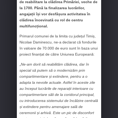
de reabilitare la clădirea Primăriei, veche de
la 1700. Până la finalizarea lucrărilor,
angajații își vor desfășura activitatea în
clădirea încevinată cu rol de centru
multifuncțional.
Primarul comunei de la limita cu județul Timiș,
Nicolae Daminescu, ne-a declarat că fondurile
în valoare de 70.000 de euro sunt în baza unui
proiect finanțat de către Uniunea Europeană:
„
Ne-am dorit să reabilităm clădirea, dar în
special să putem să o modernizăm prin
compartimentare și extindere, pentru a o
adapta la nevoile actuale. Astfel în aceste zile
au început lucrările de reparații interioare cu
compartimertare săli de la coridorul principal,
cu introducerea sistemului de încălzire centrală
și extindere pentru amenajare sală de
ceremonii și arhivă. Este un pic de disconfort