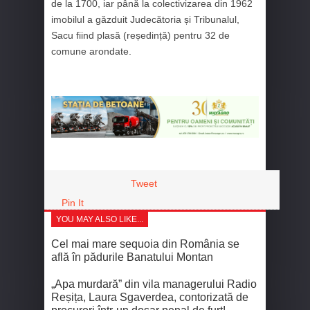
de la 1700, iar până la colectivizarea din 1962
imobilul a găzduit Judecătoria și Tribunalul,
Sacu fiind plasă (reședință) pentru 32 de
comune arondate.
Tweet
Pin It
YOU MAY ALSO LIKE...
Cel mai mare sequoia din România se
află în pădurile Banatului Montan
„Apa murdară” din vila managerului Radio
Reșița, Laura Sgaverdea, contorizată de