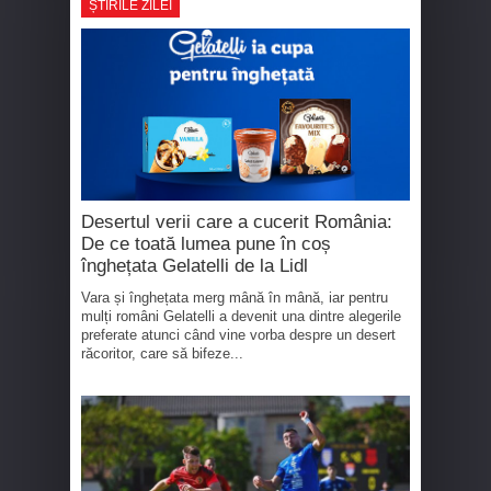
ȘTIRILE ZILEI
Desertul verii care a cucerit România:
De ce toată lumea pune în coș
înghețata Gelatelli de la Lidl
Vara și înghețata merg mână în mână, iar pentru
mulți români Gelatelli a devenit una dintre alegerile
preferate atunci când vine vorba despre un desert
răcoritor, care să bifeze...