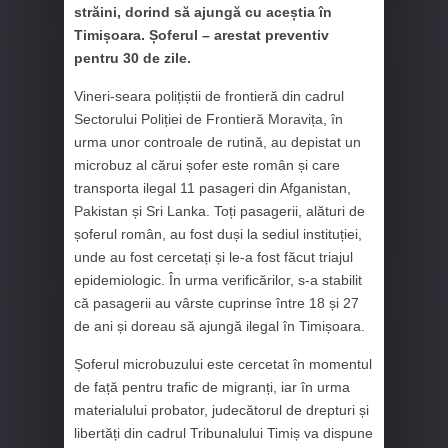
străini, dorind să ajungă cu aceștia în
Timișoara. Șoferul – arestat preventiv
pentru 30 de zile.
Vineri-seara polițiștii de frontieră din cadrul
Sectorului Poliției de Frontieră Moravița, în
urma unor controale de rutină, au depistat un
microbuz al cărui șofer este român și care
transporta ilegal 11 pasageri din Afganistan,
Pakistan și Sri Lanka. Toți pasagerii, alături de
șoferul român, au fost duși la sediul instituției,
unde au fost cercetați și le-a fost făcut triajul
epidemiologic. În urma verificărilor, s-a stabilit
că pasagerii au vârste cuprinse între 18 și 27
de ani și doreau să ajungă ilegal în Timișoara.
Șoferul microbuzului este cercetat în momentul
de față pentru trafic de migranți, iar în urma
materialului probator, judecătorul de drepturi și
libertăți din cadrul Tribunalului Timiș va dispune