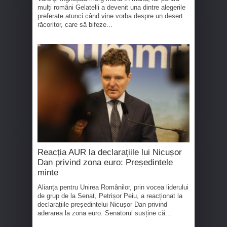
mulți români Gelatelli a devenit una dintre alegerile
preferate atunci când vine vorba despre un desert
răcoritor, care să bifeze...
Reacția AUR la declarațiile lui Nicușor
Dan privind zona euro: Președintele
minte
Alianța pentru Unirea Românilor, prin vocea liderului
de grup de la Senat, Petrișor Peiu, a reacționat la
declarațiile președintelui Nicușor Dan privind
aderarea la zona euro. Senatorul susține că...