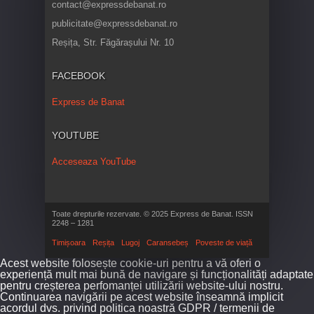
contact@expressdebanat.ro
publicitate@expressdebanat.ro
Reșița, Str. Făgărașului Nr. 10
FACEBOOK
Express de Banat
YOUTUBE
Acceseaza YouTube
Toate drepturile rezervate. © 2025 Express de Banat. ISSN
2248 – 1281
Timișoara
Reșița
Lugoj
Caransebeș
Poveste de viață
Acest website folosește cookie-uri pentru a vă oferi o
experiență mult mai bună de navigare și funcționalități adaptate
pentru creșterea perfomanței utilizării website-ului nostru.
Continuarea navigării pe acest website înseamnă implicit
acordul dvs. privind politica noastră GDPR / termenii de