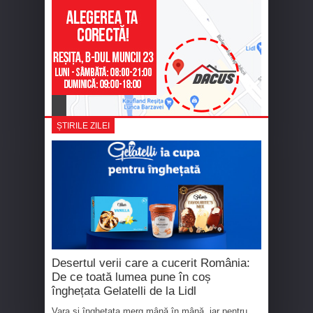
ȘTIRILE ZILEI
Desertul verii care a cucerit România:
De ce toată lumea pune în coș
înghețata Gelatelli de la Lidl
Vara și înghețata merg mână în mână, iar pentru