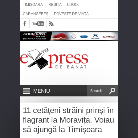
TIMIȘOARA
REȘIȚA
LUGOJ
CARANSEBEȘ
POVESTE DE VIAȚĂ
MENIU
11 cetățeni străini prinși în
flagrant la Moravița. Voiau
să ajungă la Timișoara