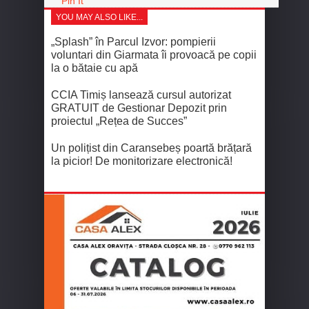
Pin It
YOU MAY ALSO LIKE...
„Splash” în Parcul Izvor: pompierii
voluntari din Giarmata îi provoacă pe copii
la o bătaie cu apă
CCIA Timiș lansează cursul autorizat
GRATUIT de Gestionar Depozit prin
proiectul „Rețea de Succes”
Un polițist din Caransebeș poartă brățară
la picior! De monitorizare electronică!