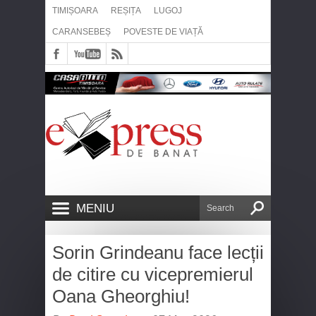
TIMIȘOARA
REȘIȚA
LUGOJ
CARANSEBEȘ
POVESTE DE VIAȚĂ
MENIU
Sorin Grindeanu face lecții
de citire cu vicepremierul
Oana Gheorghiu!