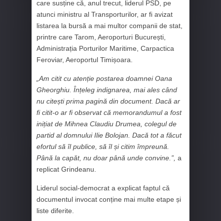
care susține că, anul trecut, liderul PSD, pe
atunci ministru al Transporturilor, ar fi avizat
listarea la bursă a mai multor companii de stat,
printre care Tarom, Aeroporturi București,
Administrația Porturilor Maritime, Carpactica
Feroviar, Aeroportul Timișoara.
„Am citit cu atenție postarea doamnei Oana
Gheorghiu. Înțeleg indignarea, mai ales când
nu citești prima pagină din document. Dacă ar
fi citit-o ar fi observat că memorandumul a fost
inițiat de Mihnea Claudiu Drumea, colegul de
partid al domnului Ilie Bolojan. Dacă tot a făcut
efortul să îl publice, să îl și citim împreună.
Până la capăt, nu doar până unde convine.”,
a
replicat Grindeanu.
Liderul social-democrat a explicat faptul că
documentul invocat conține mai multe etape și
liste diferite.