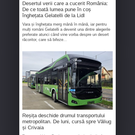
Desertul verii care a cucerit România:
De ce toată lumea pune în coș
înghețata Gelatelli de la Lidl
Vara și înghețata merg mână în mână, iar pentru
mulți români Gelatelli a devenit una dintre alegerile
preferate atunci când vine vorba despre un desert
răcoritor, care să bifeze...
Reșița deschide drumul transportului
metropolitan. De luni, cursă spre Văliug
și Crivaia