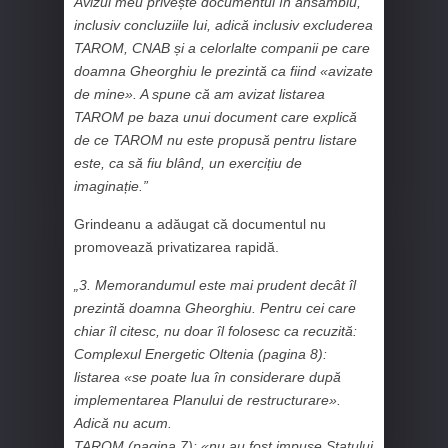
Avizul meu privește documentul în ansamblu,
inclusiv concluziile lui, adică inclusiv excluderea
TAROM, CNAB și a celorlalte companii pe care
doamna Gheorghiu le prezintă ca fiind «avizate
de mine». A spune că am avizat listarea
TAROM pe baza unui document care explică
de ce TAROM nu este propusă pentru listare
este, ca să fiu blând, un exercițiu de
imaginație.”
Grindeanu a adăugat că documentul nu
promovează privatizarea rapidă.
„3. Memorandumul este mai prudent decât îl
prezintă doamna Gheorghiu. Pentru cei care
chiar îl citesc, nu doar îl folosesc ca recuzită:
Complexul Energetic Oltenia (pagina 8):
listarea «se poate lua în considerare după
implementarea Planului de restructurare».
Adică nu acum.
TAROM (pagina 7): «nu au fost impuse Statului