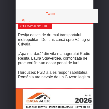
Tweet
Pin It
YOU MAY ALSO LIKE...
Reșița deschide drumul transportului
metropolitan. De luni, cursă spre Văliug și
Crivaia
„Apa murdară” din vila managerului Radio
Reșița, Laura Sgaverdea, contorizată de
procurori într-un dosar penal de furt!
Hurduzeu: PSD a ales responsabilitatea,
România are nevoie de un Guvern legitim