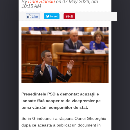
By
Dani Stanciu
on 07 May 2026, ora
10:15 AM
Președintele PSD a demontat acuzațiile
lansate fără acoperire de vicepremier pe
tema vânzării companiilor de stat.
Sorin Grindeanu i-a răspuns Oanei Gheorghiu
după ce aceasta a publicat un document în