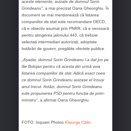
aceste elemente, avizate de domnul Sorin
Grindeanu”,
a mai precizat Oana Gheorghiu. În
document se mai menționează că listarea
companiilor de stat este recomandare OECD,
că e obiectiv asumat prin PNRR, că e necesară
pentru atingerea jalonului 443, că trebuie
selectați intermediari autorizați, adoptate
hotărâri de guvern, pregătite ofertele publice.
„Așadar, domnul Sorin Grindeanu l-a dat jos pe
Ilie Bolojan pentru că acesta din urmă voia
listarea companiilor de stat. Adică exact ceea
ce domnul Sorin Grindeanu avizase el însuși
anul trecut. Astăzi, domnul Sorin Grindeanu
este propunerea PSD pentru funcția de prim-
ministru”
, a afirmat Oana Gheorghiu.
FOTO: Inquam Photos /
George Călin