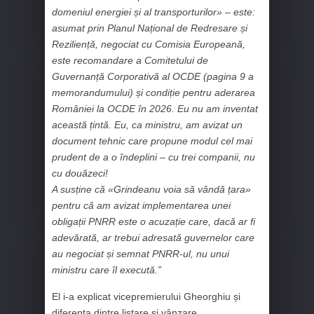
domeniul energiei și al transporturilor» – este:
asumat prin Planul Național de Redresare și
Reziliență, negociat cu Comisia Europeană,
este recomandare a Comitetului de
Guvernanță Corporativă al OCDE (pagina 9 a
memorandumului) și condiție pentru aderarea
României la OCDE în 2026. Eu nu am inventat
această țintă. Eu, ca ministru, am avizat un
document tehnic care propune modul cel mai
prudent de a o îndeplini – cu trei companii, nu
cu douăzeci!
A susține că «Grindeanu voia să vândă țara»
pentru că am avizat implementarea unei
obligații PNRR este o acuzație care, dacă ar fi
adevărată, ar trebui adresată guvernelor care
au negociat și semnat PNRR-ul, nu unui
ministru care îl execută.”
El i-a explicat vicepremierului Gheorghiu și
diferența dintre listare și vânzare.