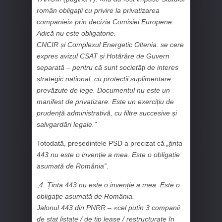
român obligații cu privire la privatizarea
companiei» prin decizia Comisiei Europene.
Adică nu este obligatorie.
CNCIR și Complexul Energetic Oltenia: se cere
expres avizul CSAT și Hotărâre de Guvern
separată – pentru că sunt societăți de interes
strategic național, cu protecții suplimentare
prevăzute de lege. Documentul nu este un
manifest de privatizare. Este un exercițiu de
prudență administrativă, cu filtre succesive și
salvgardări legale.”
Totodată, președintele PSD a precizat că
„ținta
443 nu este o invenție a mea. Este o obligație
asumată de România”.
„4. Ținta 443 nu este o invenție a mea. Este o
obligație asumată de România.
⁠Jalonul 443 din PNRR – «cel puțin 3 companii
de stat listate / de tip lease / restructurate în