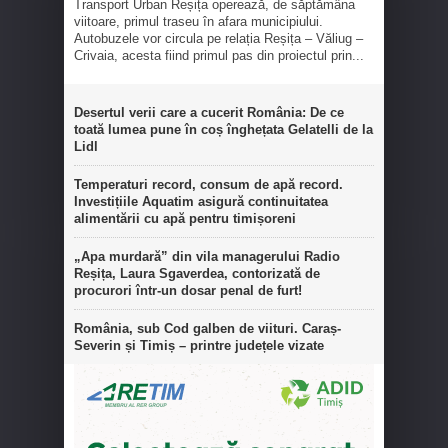
Transport Urban Reșița operează, de săptămâna
viitoare, primul traseu în afara municipiului.
Autobuzele vor circula pe relația Reșița – Văliug –
Crivaia, acesta fiind primul pas din proiectul prin...
Desertul verii care a cucerit România: De ce
toată lumea pune în coș înghețata Gelatelli de la
Lidl
Temperaturi record, consum de apă record.
Investițiile Aquatim asigură continuitatea
alimentării cu apă pentru timișoreni
„Apa murdară” din vila managerului Radio
Reșița, Laura Sgaverdea, contorizată de
procurori într-un dosar penal de furt!
România, sub Cod galben de viituri. Caraș-
Severin și Timiș – printre județele vizate