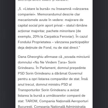
„5. «Listare la bursă» nu înseamnă «vânzarea
companiei». Memorandumul descrie clar
mecanismele avute în vedere: majorare de
capital social prin aport privat – statul rămâne
acționar majoritar, pachete minoritare (de
exemplu, 20% la Carpatica Feroviar). În cazul
Fondului Proprietatea – vânzarea participațiilor
deja deținute de Fond, nu de stat direct.”
Oana Gheorghiu afirmase că „sovada minciunii
domnului «Nu Ne Vindem Țara» Sorin
Grindeanu. În Parlament, domnul președinte
PSD Sorin Grindeanu a dărâmat Guvernul
pentru a opri listarea companiilor de stat. Însă
anul trecut, domnul ministru PSD al
Transporturilor Sorin Grindeanu a avizat
listarea la bursă a următoarelor companii de
stat: TAROM, Compania Națională Aeroporturi
București, Compania Națională Administrația