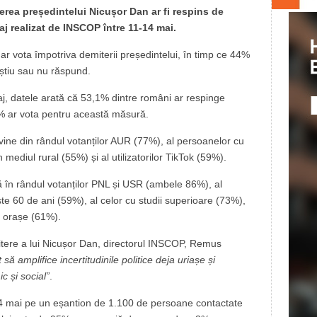
rea președintelui Nicușor Dan ar fi respins de
aj realizat de INSCOP între 11-14 mai.
ar vota împotriva demiterii președintelui, în timp ce 44%
știu sau nu răspund.
j, datele arată că 53,1% dintre români ar respinge
9% ar vota pentru această măsură.
vine din rândul votanților AUR (77%), al persoanelor cu
 mediul rural (55%) și al utilizatorilor TikTok (59%).
ă în rândul votanților PNL și USR (ambele 86%), al
te 60 de ani (59%), al celor cu studii superioare (73%),
e orașe (61%).
ere a lui Nicușor Dan, directorul INSCOP, Remus
să amplifice incertitudinile politice deja uriașe și
c și social”
.
-14 mai pe un eșantion de 1.100 de persoane contactate