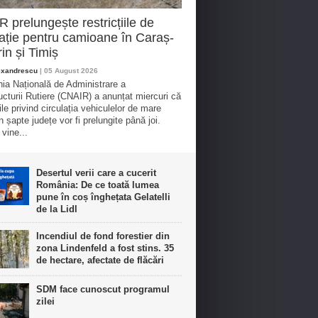
 prelungește restricțiile de
lație pentru camioane în Caraș-
in și Timiș
exandrescu
| 05 August 2026
a Națională de Administrare a
ructurii Rutiere (CNAIR) a anunțat miercuri că
iile privind circulația vehiculelor de mare
n șapte județe vor fi prelungite până joi.
vine...
Desertul verii care a cucerit
România: De ce toată lumea
pune în coș înghețata Gelatelli
de la Lidl
Incendiul de fond forestier din
zona Lindenfeld a fost stins. 35
de hectare, afectate de flăcări
SDM face cunoscut programul
zilei