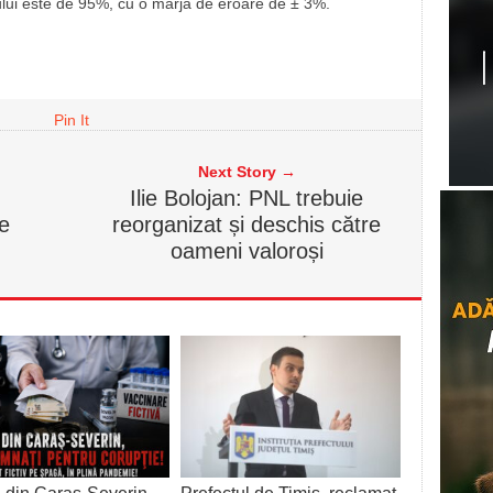
ului este de 95%, cu o marjă de eroare de ± 3%.
Pin It
Next Story →
Ilie Bolojan: PNL trebuie
e
reorganizat și deschis către
oameni valoroși