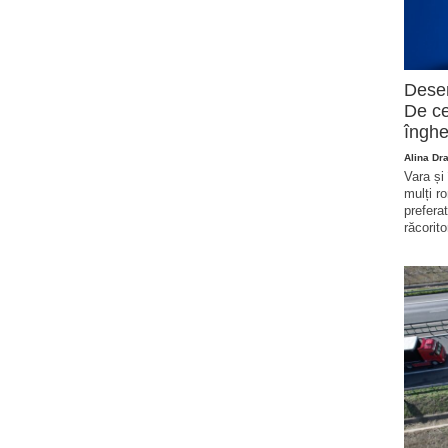
Deser
De ce
înghe
Alina Dr
Vara și
mulți r
prefera
răcorito