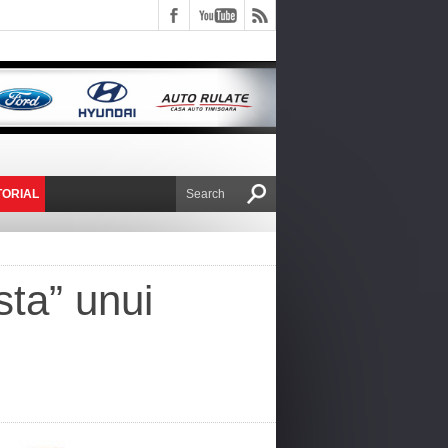
TORIAL
E VICTOR NAFIRU
ta” unui