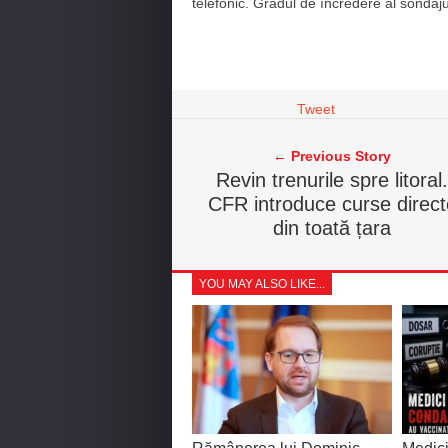
telefonic. Gradul de încredere al sondaj
Tweet
← Previous Story
Revin trenurile spre litoral.
CFR introduce curse direct
din toată țara
YOU MAY ALSO LIKE...