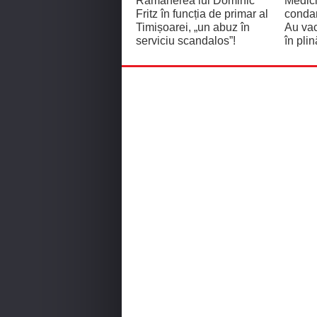
Rămânerea lui Dominic
Medici
Fritz în funcția de primar al
condam
Timișoarei, „un abuz în
Au vac
serviciu scandalos”!
în pli