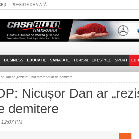
BEȘ
POVESTE DE VIAȚĂ
E
BUSINESS
EDUCAȚIE
SĂNĂTATE
TURISM
LIFESTYLE
SPORT
EDI
JOB-URI
PRIN MUNȚII
POVESTE DE VIAȚĂ
D
BANATULUI
r Dan ar „rezista” unui referendum de demitere
TEHNIT
VISIT CARAȘ-SEVERIN
: Nicușor Dan ar „rezis
FANTASTICUL BANAT
e demitere
TRAVEL VLOG
a 12:07 PM