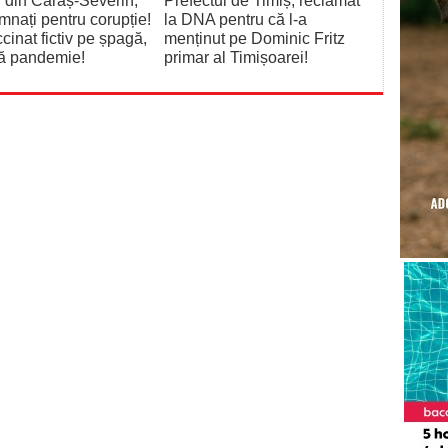
 din Caraș-Severin,
Prefectul de Timiș, reclamat
nați pentru corupție!
la DNA pentru că l-a
cinat fictiv pe șpagă,
menținut pe Dominic Fritz
nă pandemie!
primar al Timișoarei!