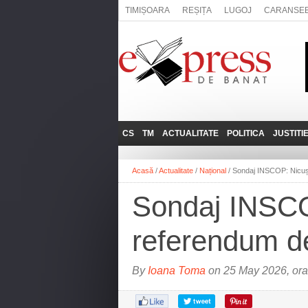
TIMIȘOARA
REȘIȚA
LUGOJ
CARANSE
CS
TM
ACTUALITATE
POLITICA
JUSTITI
REȘIȚA
LUGOJ
ADMINISTRATIE
EXPRESSLIVE
Acasă
/
Actualitate
/
Național
/
Sondaj INSCOP: Nicușo
CARANSEBEȘ
TIMIȘOARA
NAȚIONAL
INTERVIURILE
EXPRESS
Sondaj INSCOP
ANINA
SOCIAL
BĂILE HERCULANE
UTILE
referendum d
BOCŞA
MOLDOVA NOUĂ
By
Ioana Toma
on 25 May 2026, or
ORAVIȚA
OȚELU ROŞU