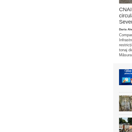
CNAIR
circu
Sever
Daria Al
Compani
Infrast
restricț
tonaj di
Măsura 