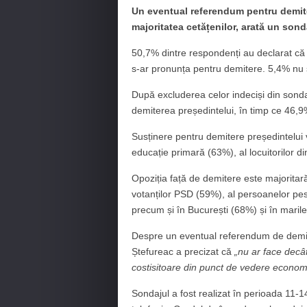
Un eventual referendum pentru demite
majoritatea cetățenilor, arată un sond
50,7% dintre respondenți au declarat că 
s-ar pronunța pentru demitere. 5,4% nu 
După excluderea celor indeciși din sonda
demiterea președintelui, în timp ce 46,
Susținere pentru demitere președintelui 
educație primară (63%), al locuitorilor din
Opoziția față de demitere este majoritar
votanților PSD (59%), al persoanelor pes
precum și în București (68%) și în maril
Despre un eventual referendum de demit
Ștefureac a precizat că
„nu ar face decât 
costisitoare din punct de vedere economi
Sondajul a fost realizat în perioada 11