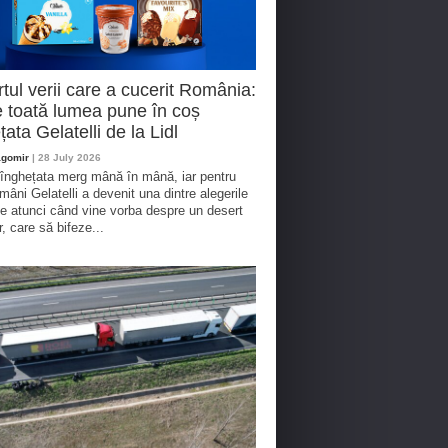
tul verii care a cucerit România:
 toată lumea pune în coș
țata Gelatelli de la Lidl
agomir
| 28 July 2026
 înghețata merg mână în mână, iar pentru
omâni Gelatelli a devenit una dintre alegerile
te atunci când vine vorba despre un desert
r, care să bifeze...