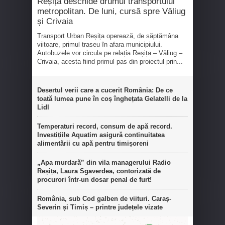
Reșița deschide drumul transportului
metropolitan. De luni, cursă spre Văliug
și Crivaia
Transport Urban Reșița operează, de săptămâna
viitoare, primul traseu în afara municipiului.
Autobuzele vor circula pe relația Reșița – Văliug –
Crivaia, acesta fiind primul pas din proiectul prin...
Desertul verii care a cucerit România: De ce
toată lumea pune în coș înghețata Gelatelli de la
Lidl
Temperaturi record, consum de apă record.
Investițiile Aquatim asigură continuitatea
alimentării cu apă pentru timișoreni
„Apa murdară” din vila managerului Radio
Reșița, Laura Sgaverdea, contorizată de
procurori într-un dosar penal de furt!
România, sub Cod galben de viituri. Caraș-
Severin și Timiș – printre județele vizate