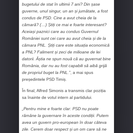
bugetului de stat în ultimii 7 ani? Din șase
guverne, unul singur, un an și jumătate, a fost
condus de PSD. Cine a avut cheia de la
cămară? (…) Știți ce mai e foarte interesant?
Aceiași paznici care au condus Guvernul
României sunt cei care au avut cheia și de la
cămara PNL. Știți care este situația economică
a PNL? Faliment și zeci de milioane de lei
datorii. Ăștia ne spun nouă că au guvernat bine
România, dar nu au fost capabili să aibă grijă
de propriul buget la PNL.”
, a mai spus
președintele PSD Timiș.
În final, Alfred Simonis a transmis clar poziția
sa înainte de votul intern al partidului.
„Pentru mine e foarte clar: PSD nu poate
rămâne la guvernare în aceste condiții. Putem
avea un guvern pro-european în doar câteva
zile. Cerem doar respect și un om care să ne