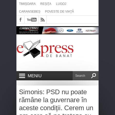
TIMIȘOARA
REȘIȚA
LUGOJ
CARANSEBEȘ
POVESTE DE VIAȚĂ
MENIU
Simonis: PSD nu poate
rămâne la guvernare în
aceste condiții. Cerem un