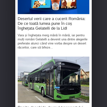
Desertul verii care a cucerit România:
De ce toată lumea pune în coș
înghețata Gelatelli de la Lidl
Vara și înghețata merg mână în mână, iar pentru
mulți români Gelatelli a devenit una dintre alegerile
preferate atunci când vine vorba despre un desert
răcoritor, care să bifeze...