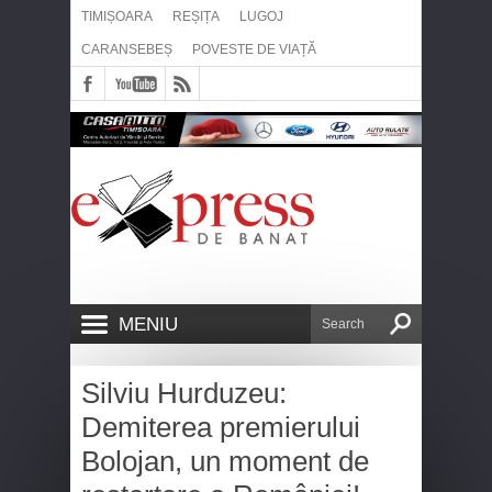
TIMIȘOARA
REȘIȚA
LUGOJ
CARANSEBEȘ
POVESTE DE VIAȚĂ
MENIU
Silviu Hurduzeu:
Demiterea premierului
Bolojan, un moment de