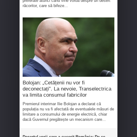
preferate atunci când vine vorba despre un desert
răcoritor, care să bifeze...
Bolojan: „Cetățenii nu vor fi
deconectați”. La nevoie, Transelectrica
va limita consumul fabricilor
Premierul interimar Ilie Bolojan a declarat că
populația nu va fi afectată de eventualele măsuri de
limitare a consumului de energie electrică, chiar
dacă Guvernul pregătește un mecanism care...
Desertul verii care a cucerit România: De ce