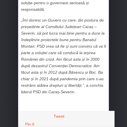
soluție pentru o guvernare serioasă și
responsabilă.
„Îmi doresc un Guvern cu care, din postura de
președinte al Consiliului Județean Caraș –
Severin, să pot lucra mai bine pentru a duce la
îndeplinire proiectele bune pentru Banatul
Montan. PSD vrea să fie și sunt convins că va fi
parte a soluției care să conducă la ieșirea
României din criză. Am făcut asta și în 2000
după dezastrul Convenției Democratice. Am
făcut asta și în 2012 după Băsescu și Boc. Ba
chiar și în 2021 după pandemia prin care s-au
restrâns atâtea drepturi și libertăți.”
, a conchis
liderul PSD din Caraș-Severin.
Tweet
Pin It