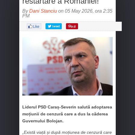
restartare a României!
By
Dani Stanciu
on 05 May 2026, ora 2:35
PM
Liderul PSD Caraș-Severin salută adoptarea
moțiunii de cenzură care a dus la căderea
Guvernului Bolojan.
„Există viață și după moțiunea de cenzură care