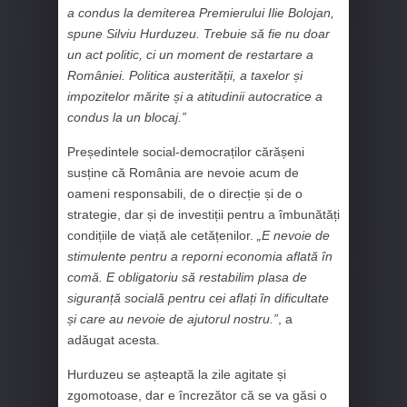
a condus la demiterea Premierului Ilie Bolojan,
spune Silviu Hurduzeu. Trebuie să fie nu doar
un act politic, ci un moment de restartare a
României. Politica austerității, a taxelor și
impozitelor mărite și a atitudinii autocratice a
condus la un blocaj.”
Președintele social-democraților cărășeni
susține că România are nevoie acum de
oameni responsabili, de o direcție și de o
strategie, dar și de investiții pentru a îmbunătăți
condițiile de viață ale cetățenilor.
„E nevoie de
stimulente pentru a reporni economia aflată în
comă. E obligatoriu să restabilim plasa de
siguranță socială pentru cei aflați în dificultate
și care au nevoie de ajutorul nostru.”
, a
adăugat acesta.
Hurduzeu se așteaptă la zile agitate și
zgomotoase, dar e încrezător că se va găsi o