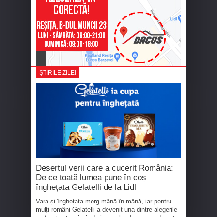
ȘTIRILE ZILEI
Desertul verii care a cucerit România:
De ce toată lumea pune în coș
înghețata Gelatelli de la Lidl
Vara și înghețata merg mână în mână, iar pentru
mulți români Gelatelli a devenit una dintre alegerile