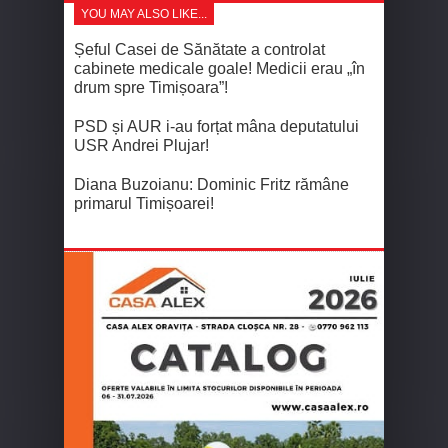
YOU MAY ALSO LIKE...
Șeful Casei de Sănătate a controlat
cabinete medicale goale! Medicii erau „în
drum spre Timișoara”!
PSD și AUR i-au forțat mâna deputatului
USR Andrei Plujar!
Diana Buzoianu: Dominic Fritz rămâne
primarul Timișoarei!