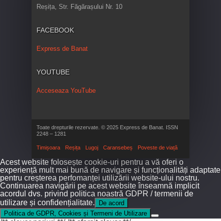
Reșița, Str. Făgărașului Nr. 10
FACEBOOK
Express de Banat
YOUTUBE
Acceseaza YouTube
Toate drepturile rezervate. © 2025 Express de Banat. ISSN
2248 – 1281
Timișoara
Reșița
Lugoj
Caransebeș
Poveste de viață
Acest website folosește cookie-uri pentru a vă oferi o
experiență mult mai bună de navigare și funcționalități adaptate
pentru creșterea perfomanței utilizării website-ului nostru.
Continuarea navigării pe acest website înseamnă implicit
acordul dvs. privind politica noastră GDPR / termenii de
utilizare și confidențialitate.
De acord
Politica de GDPR, Cookies și Termeni de Utilizare