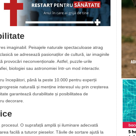
ilitate
eres imaginabil. Peisajele naturale spectaculoase atrag
 clasică se adresează pasionaților de cultură, iar imaginile
ă provocări neconvenționale. Astfel, puzzle-urile
iei, biologiei sau astronomiei într-un mod interactiv.
u începători, până la peste 10.000 pentru experții
rogresie naturală și menține interesul viu prin creșterea
litate garantează durabilitate și posibilitatea de
tru decorare.
ice
ză procesul. O suprafață amplă și iluminare adecvată
area facilă a tuturor pieselor. Tăvile de sortare ajută la