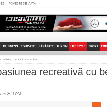
BEȘ
POVESTE DE VIAȚĂ
E
BUSINESS
EDUCAȚIE
SĂNĂTATE
TURISM
LIFESTYLE
SPORT
EDI
JOB-URI
PRIN MUNȚII
POVESTE DE VIAȚĂ
D
BANATULUI
creativă cu beneficii neașteptate
TEHNIT
VISIT CARAȘ-SEVERIN
pasiunea recreativă cu be
FANTASTICUL BANAT
TRAVEL VLOG
 ora 2:13 PM