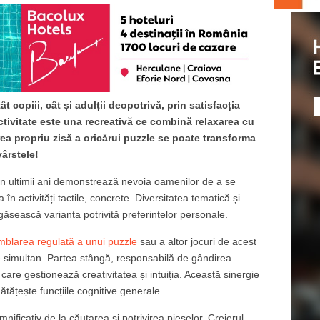
 copiii, cât și adulții deopotrivă, prin satisfacția
ctivitate este una recreativă ce combină relaxarea cu
rea propriu zisă a oricărui puzzle se poate transforma
vârstele!
în ultimii ani demonstrează nevoia oamenilor de a se
în activități tactile, concrete. Diversitatea tematică și
 găsească varianta potrivită preferințelor personale.
blarea regulată a unui puzzle
sau a altor jocuri de acest
e simultan. Partea stângă, responsabilă de gândirea
are gestionează creativitatea și intuiția. Această sinergie
tățește funcțiile cognitive generale.
ficativ de la căutarea și potrivirea pieselor. Creierul