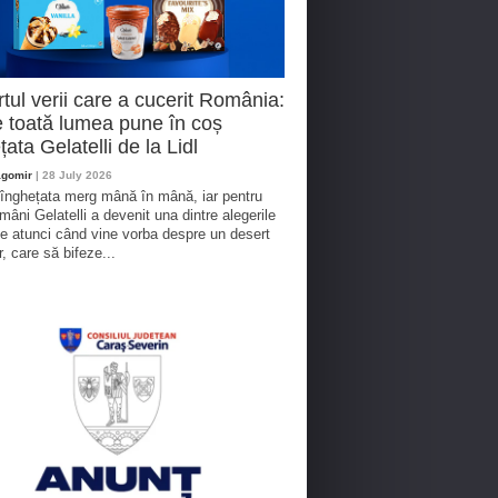
tul verii care a cucerit România:
 toată lumea pune în coș
țata Gelatelli de la Lidl
agomir
| 28 July 2026
 înghețata merg mână în mână, iar pentru
omâni Gelatelli a devenit una dintre alegerile
te atunci când vine vorba despre un desert
r, care să bifeze...