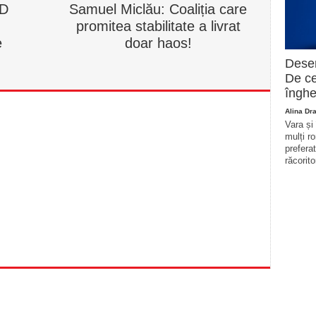
SD
Samuel Miclău: Coaliția care
promitea stabilitate a livrat
e
doar haos!
Deser
De ce
înghe
Alina Dr
Vara și
mulți r
prefera
răcorito