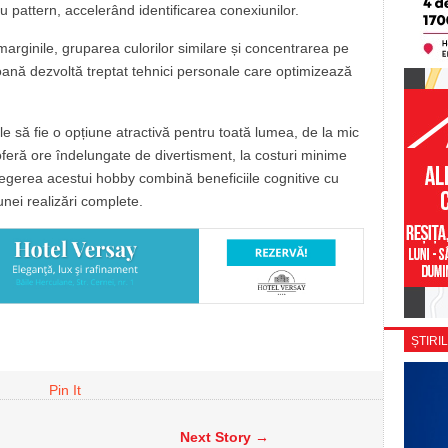
 pattern, accelerând identificarea conexiunilor.
 marginile, gruparea culorilor similare și concentrarea pe
soană dezvoltă treptat tehnici personale care optimizează
le să fie o opțiune atractivă pentru toată lumea, de la mic
oferă ore îndelungate de divertisment, la costuri minime
egerea acestui hobby combină beneficiile cognitive cu
 unei realizări complete.
ȘTIRIL
Pin It
Next Story →