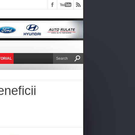
TORIAL
E VICTOR NAFIRU
neficii