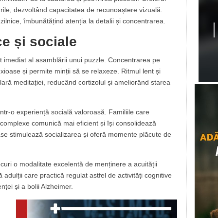
rile, dezvoltând capacitatea de recunoaștere vizuală.
e zilnice, îmbunătățind atenția la detalii și concentrarea.
ce și sociale
ct imediat al asamblării unui puzzle. Concentrarea pe
oase și permite minții să se relaxeze. Ritmul lent și
imilară meditației, reducând cortizolul și ameliorând starea
într-o experiență socială valoroasă. Familiile care
complexe comunică mai eficient și își consolidează
noase stimulează socializarea și oferă momente plăcute de
curi o modalitate excelentă de menținere a acuității
adulții care practică regulat astfel de activități cognitive
ței și a bolii Alzheimer.