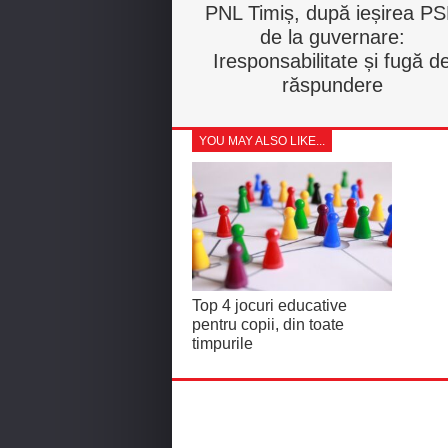
PNL Timiș, după ieșirea P
de la guvernare:
Iresponsabilitate și fugă d
răspundere
YOU MAY ALSO LIKE...
Top 4 jocuri educative
pentru copii, din toate
timpurile