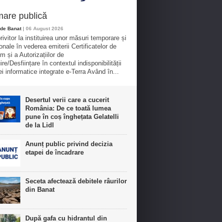
mare publică
de Banat
| 06 August 2026
rivitor la instituirea unor măsuri temporare și
onale în vederea emiterii Certificatelor de
m și a Autorizațiilor de
re/Desființare în contextul indisponibilității
ei informatice integrate e-Terra Având în...
Desertul verii care a cucerit
România: De ce toată lumea
pune în coș înghețata Gelatelli
de la Lidl
Anunț public privind decizia
etapei de încadrare
Seceta afectează debitele râurilor
din Banat
După gafa cu hidrantul din