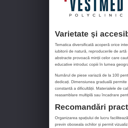
Varietate și accesib
Tematica diversificată acoperă orice int
iubitorii de natură, reproducerile de artă
abstracte provoacă minții celor care caut
educative introduc copiii în lumea geograf
Numărul de piese variază de la 100 pentr
dedicați. Dimensiunea graduală permite p
constantă a dificultății. Materialele de ca
reasamblare multiplă sau încadrare pen
Recomandări pract
Organizarea spațiului de lucru facilitea
previn oboseala ochilor și permit vizualiz