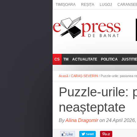
TIMIȘOARA
REȘIȚA
LUGOJ
CARANSE
CS
TM
ACTUALITATE
POLITICA
JUSTITI
REȘIȚA
LUGOJ
ADMINISTRATIE
EXPRESSLIVE
Acasă
/
CARAȘ-SEVERIN
/
Puzzle-urile: pasiunea re
CARANSEBEȘ
TIMIȘOARA
NAȚIONAL
INTERVIURILE
EXPRESS
Puzzle-urile: 
ANINA
SOCIAL
BĂILE HERCULANE
UTILE
neașteptate
BOCŞA
MOLDOVA NOUĂ
By
Alina Dragomir
on 24 April 2026,
ORAVIȚA
OȚELU ROŞU