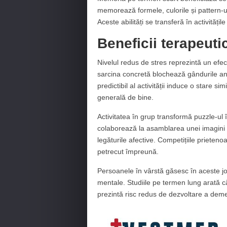
memorează formele, culorile și pattern-u
Aceste abilități se transferă în activitățil
Beneficii terapeuti
Nivelul redus de stres reprezintă un efe
sarcina concretă blochează gândurile anxi
predictibil al activității induce o stare s
generală de bine.
Activitatea în grup transformă puzzle-ul 
colaborează la asamblarea unei imagini 
legăturile afective. Competițiile priete
petrecut împreună.
Persoanele în vârstă găsesc în aceste jo
mentale. Studiile pe termen lung arată că 
prezintă risc redus de dezvoltare a demen