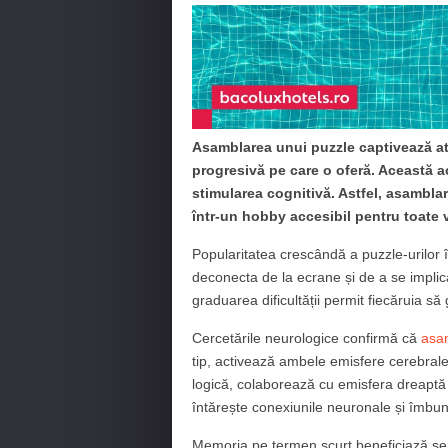
Asamblarea unui puzzle captivează atât
progresivă pe care o oferă. Această a
stimularea cognitivă. Astfel, asambla
într-un hobby accesibil pentru toate 
Popularitatea crescândă a puzzle-urilor 
deconecta de la ecrane și de a se implica 
graduarea dificultății permit fiecăruia să
Cercetările neurologice confirmă că
asam
tip, activează ambele emisfere cerebral
logică, colaborează cu emisfera dreaptă c
întărește conexiunile neuronale și îmbună
Memoria pe termen scurt beneficiază semni