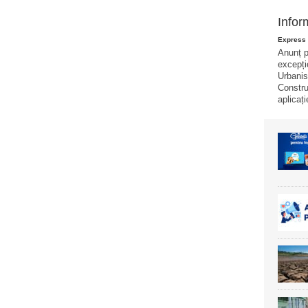
Infor
Express 
Anunț p
excepți
Urbanis
Construi
aplicați