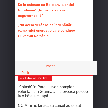
De la cafeaua cu Bolojan, la critici.
Grindeanu: „România a devenit
neguvernabilă”
„Nu avem decât calea îndepărtării
vampirului energetic care conduce
Guvernul României!”
Tweet
Pin It
YOU MAY ALSO LIKE...
„Splash” în Parcul Izvor: pompierii
voluntari din Giarmata îi provoacă pe copii
la o bătaie cu apă
CCIA Timiș lansează cursul autorizat