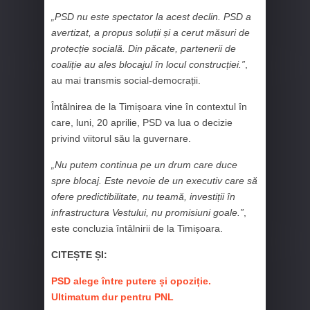
„PSD nu este spectator la acest declin. PSD a
avertizat, a propus soluții și a cerut măsuri de
protecție socială. Din păcate, partenerii de
coaliție au ales blocajul în locul construcției.”
,
au mai transmis social-democrații.
Întâlnirea de la Timișoara vine în contextul în
care, luni, 20 aprilie, PSD va lua o decizie
privind viitorul său la guvernare.
„Nu putem continua pe un drum care duce
spre blocaj. Este nevoie de un executiv care să
ofere predictibilitate, nu teamă, investiții în
infrastructura Vestului, nu promisiuni goale.”
,
este concluzia întâlnirii de la Timișoara.
CITEȘTE ȘI:
PSD alege între putere și opoziție.
Ultimatum dur pentru PNL