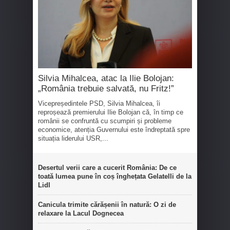
Silvia Mihalcea, atac la Ilie Bolojan:
„România trebuie salvată, nu Fritz!”
Vicepreședintele PSD, Silvia Mihalcea, îi
reproșează premierului Ilie Bolojan că, în timp ce
românii se confruntă cu scumpiri și probleme
economice, atenția Guvernului este îndreptată spre
situația liderului USR,...
Desertul verii care a cucerit România: De ce
toată lumea pune în coș înghețata Gelatelli de la
Lidl
Canicula trimite cărășenii în natură: O zi de
relaxare la Lacul Dognecea