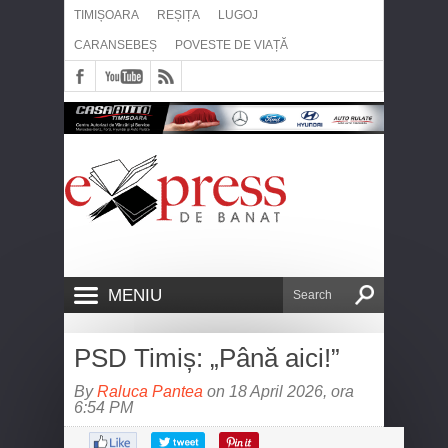
TIMIȘOARA
REȘIȚA
LUGOJ
CARANSEBEȘ
POVESTE DE VIAȚĂ
MENIU
PSD Timiș: „Până aici!”
By
Raluca Pantea
on 18 April 2026, ora
6:54 PM