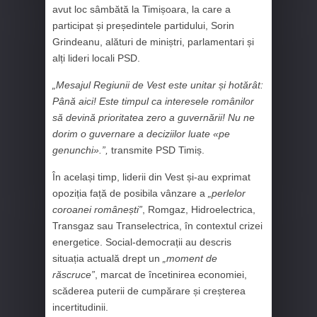
avut loc sâmbătă la Timișoara, la care a
participat și președintele partidului,
Sorin
Grindeanu
, alături de miniștri, parlamentari și
alți lideri locali PSD.
„Mesajul Regiunii de Vest este unitar și hotărât:
Până aici! Este timpul ca interesele românilor
să devină prioritatea zero a guvernării! Nu ne
dorim o guvernare a deciziilor luate «pe
genunchi».”,
transmite PSD Timiș.
În același timp, liderii din Vest și-au exprimat
opoziția față de posibila vânzare a
„perlelor
coroanei românești”
, Romgaz, Hidroelectrica,
Transgaz sau Transelectrica, în contextul crizei
energetice. Social-democrații au descris
situația actuală drept un
„moment de
răscruce”
, marcat de încetinirea economiei,
scăderea puterii de cumpărare și creșterea
incertitudinii.