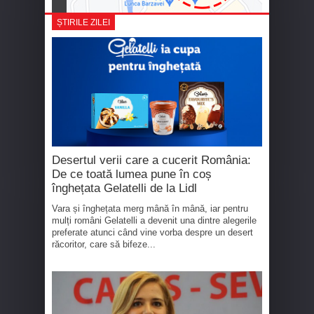
ȘTIRILE ZILEI
Desertul verii care a cucerit România:
De ce toată lumea pune în coș
înghețata Gelatelli de la Lidl
Vara și înghețata merg mână în mână, iar pentru
mulți români Gelatelli a devenit una dintre alegerile
preferate atunci când vine vorba despre un desert
răcoritor, care să bifeze...