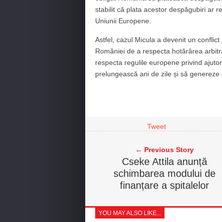
stabilit că plata acestor despăgubiri ar r
Uniunii Europene.
Astfel, cazul Micula a devenit un conflict 
României de a respecta hotărârea arbitral
respecta regulile europene privind ajutor
prelungească ani de zile și să genereze co
Tweet
← Previous Story
Cseke Attila anunță
schimbarea modului de
finanțare a spitalelor
YOU MAY ALSO LIKE...