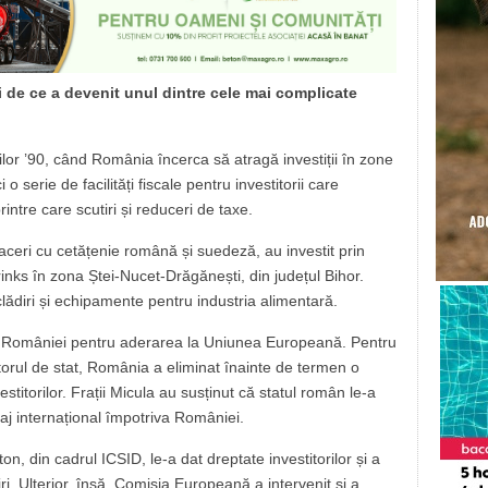
 de ce a devenit unul dintre cele mai complicate
nilor ’90, când România încerca să atragă investiții în zone
 o serie de facilități fiscale pentru investitorii care
intre care scutiri și reduceri de taxe.
faceri cu cetățenie română și suedeză, au investit prin
nks în zona Ștei-Nucet-Drăgănești, din județul Bihor.
i, clădiri și echipamente pentru industria alimentară.
ii României pentru aderarea la Uniunea Europeană. Pentru
utorul de stat, România a eliminat înainte de termen o
vestitorilor. Frații Micula au susținut că statul român le-a
raj internațional împotriva României.
on, din cadrul ICSID, le-a dat dreptate investitorilor și a
. Ulterior, însă, Comisia Europeană a intervenit și a