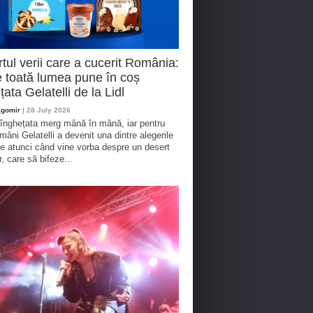
tul verii care a cucerit România:
 toată lumea pune în coș
țata Gelatelli de la Lidl
agomir
| 28 July 2026
 înghețata merg mână în mână, iar pentru
omâni Gelatelli a devenit una dintre alegerile
te atunci când vine vorba despre un desert
r, care să bifeze...