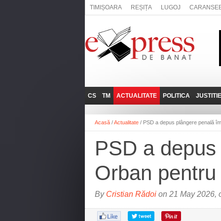
TIMIȘOARA
REȘIȚA
LUGOJ
CARANSE
CS
TM
ACTUALITATE
POLITICA
JUSTITI
REȘIȚA
LUGOJ
ADMINISTRATIE
EXPRESSLIVE
Acasă
/
Actualitate
/
PSD a depus plângere penală împo
CARANSEBEȘ
TIMIȘOARA
NAȚIONAL
INTERVIURILE
EXPRESS
PSD a depus p
ANINA
SOCIAL
BĂILE HERCULANE
UTILE
Orban pentru d
BOCŞA
MOLDOVA NOUĂ
By
Cristian Rădoi
on 21 May 2026, 
ORAVIȚA
OȚELU ROŞU