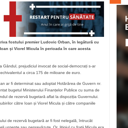
iva fostului premier Ludovic Orban, în legătură cu
 Ioan și Viorel Micula în perioada în care acesta
ia Gândul, prejudiciul invocat de social-democrați s-ar
, echivalentul a circa 175 de milioane de euro.
an ar fi determinat sau adoptat Hotărârea de Guvern nr.
ntat bugetul Ministerului Finanțelor Publice cu suma de
ndul de rezervă bugetară aflat la dispoziția Guvernului.
ubirilor către Ioan și Viorel Micula și către companiile
dului de rezervă bugetară ar fi fost nelegală, întrucât
eli urgente sau neprevăzute. Or, litigiul cu frații Micula era