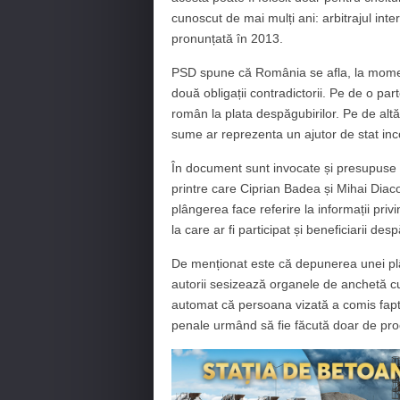
cunoscut de mai mulți ani: arbitrajul int
pronunțată în 2013.
PSD spune că România se afla, la momentul
două obligații contradictorii. Pe de o par
român la plata despăgubirilor. Pe de al
sume ar reprezenta un ajutor de stat inc
În document sunt invocate și presupuse p
printre care Ciprian Badea și Mihai Diac
plângerea face referire la informații priv
la care ar fi participat și beneficiarii desp
De menționat este că depunerea unei plâ
autorii sesizează organele de anchetă cu
automat că persoana vizată a comis fapt
penale urmând să fie făcută doar de proc