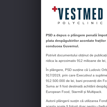
PSD a depus o plângere penală împotr
plata despăgubirilor acordate fraților
conducea Guvernul.
Potrivit documentului obținut de publicaț
ridica la aproximativ 912 milioane de lei
În plângere, PSD susține că Ludovic Orb
917/2019, prin care Executivul a suplime
912.500.000 de lei, bani proveniți din Fo
Suma ar fi fost destinată achitării despăg
European Food, Starmill și Multipack.
Autorii plângerii susțin că utilizarea Fon
acesta poate fi folosit doar pentru cheltui