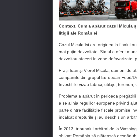
Context. Cum a apărut cazul Micula și
litigii ale României
Cazul Micula își are originea la finalul a
mai puțin dezvoltate. Statul a oferit atunci
dezvoltau afaceri în zone defavorizate, pr
Frații Ioan și Viorel Micula, oameni de a
companiile din grupul European Food/Dri
Investițiile vizau fabrici, utilaje, terenur
Problema a apărut în perioada pregătir
a se alinia regulilor europene privind aj
parte dintre facilitățile fiscale promise in
încălcat drepturile și au deschis un arbit
În 2013, tribunalul arbitral de la Washingt
obligat România să plătească despăgubiri