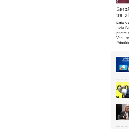
Serbă
trei z
Daria Al
Lidia B
printre 
Verii, 
Primăria