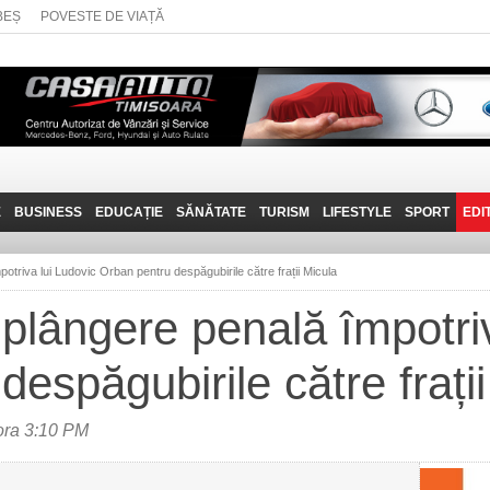
BEȘ
POVESTE DE VIAȚĂ
E
BUSINESS
EDUCAȚIE
SĂNĂTATE
TURISM
LIFESTYLE
SPORT
EDI
JOB-URI
PRIN MUNȚII
POVESTE DE VIAȚĂ
D
BANATULUI
triva lui Ludovic Orban pentru despăgubirile către frații Micula
TEHNIT
VISIT CARAȘ-SEVERIN
lângere penală împotriv
FANTASTICUL BANAT
espăgubirile către frați
TRAVEL VLOG
ora 3:10 PM