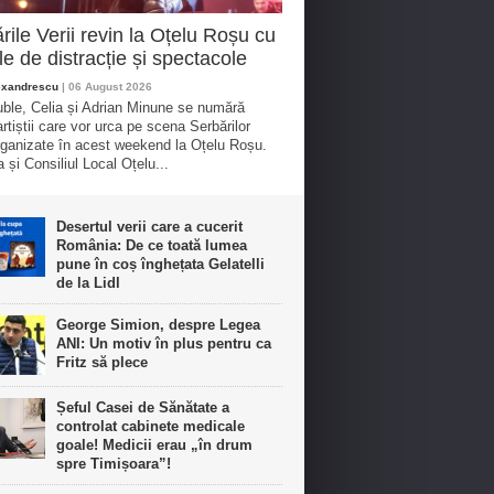
rile Verii revin la Oțelu Roșu cu
ile de distracție și spectacole
exandrescu
| 06 August 2026
uble, Celia și Adrian Minune se numără
artiștii care vor urca pe scena Serbărilor
organizate în acest weekend la Oțelu Roșu.
 și Consiliul Local Oțelu...
Desertul verii care a cucerit
România: De ce toată lumea
pune în coș înghețata Gelatelli
de la Lidl
George Simion, despre Legea
ANI: Un motiv în plus pentru ca
Fritz să plece
Șeful Casei de Sănătate a
controlat cabinete medicale
goale! Medicii erau „în drum
spre Timișoara”!