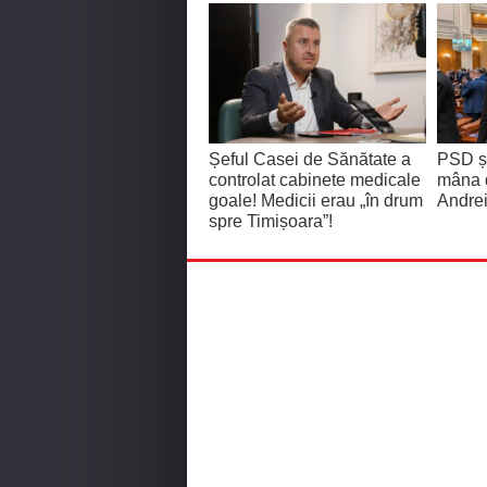
Șeful Casei de Sănătate a
PSD și
controlat cabinete medicale
mâna 
goale! Medicii erau „în drum
Andrei
spre Timișoara”!