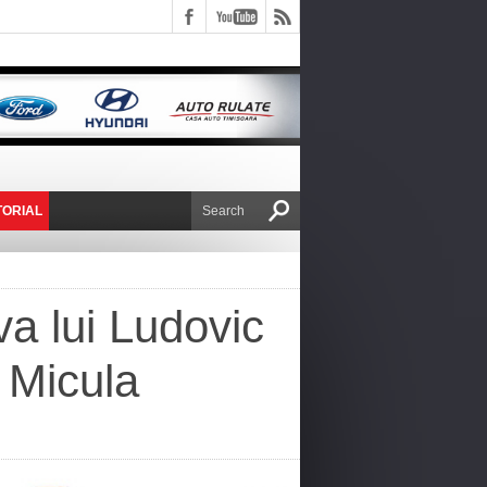
TORIAL
E VICTOR NAFIRU
a lui Ludovic
i Micula