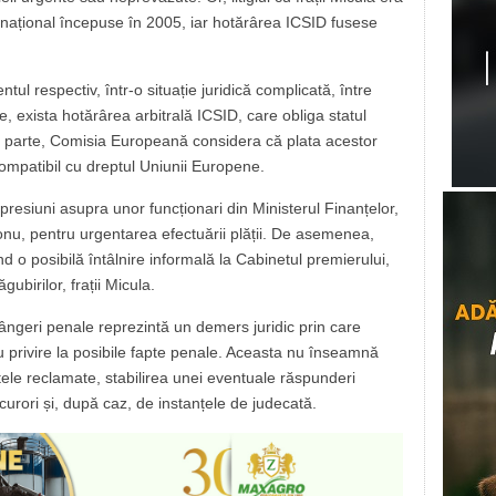
ernațional începuse în 2005, iar hotărârea ICSID fusese
 respectiv, într-o situație juridică complicată, între
te, exista hotărârea arbitrală ICSID, care obliga statul
tă parte, Comisia Europeană considera că plata acestor
ompatibil cu dreptul Uniunii Europene.
resiuni asupra unor funcționari din Ministerul Finanțelor,
onu, pentru urgentarea efectuării plății. De asemenea,
ind o posibilă întâlnire informală la Cabinetul premierului,
ăgubirilor, frații Micula.
ngeri penale reprezintă un demers juridic prin care
 privire la posibile fapte penale. Aceasta nu înseamnă
ele reclamate, stabilirea unei eventuale răspunderi
urori și, după caz, de instanțele de judecată.