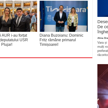
Deser
De ce
înghe
 AUR i-au forțat
Diana Buzoianu: Dominic
Alina Dr
deputatului USR
Fritz rămâne primarul
Vara și
 Plujar!
Timișoarei!
mulți r
prefera
răcorito