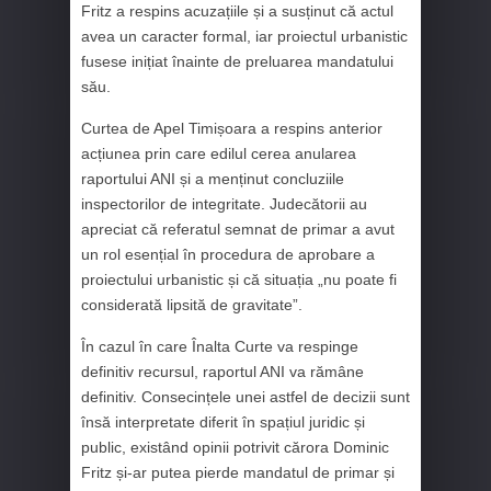
Fritz a respins acuzațiile și a susținut că actul
avea un caracter formal, iar proiectul urbanistic
fusese inițiat înainte de preluarea mandatului
său.
Curtea de Apel Timișoara a respins anterior
acțiunea prin care edilul cerea anularea
raportului ANI și a menținut concluziile
inspectorilor de integritate. Judecătorii au
apreciat că referatul semnat de primar a avut
un rol esențial în procedura de aprobare a
proiectului urbanistic și că situația „nu poate fi
considerată lipsită de gravitate”.
În cazul în care Înalta Curte va respinge
definitiv recursul, raportul ANI va rămâne
definitiv. Consecințele unei astfel de decizii sunt
însă interpretate diferit în spațiul juridic și
public, existând opinii potrivit cărora Dominic
Fritz și-ar putea pierde mandatul de primar și