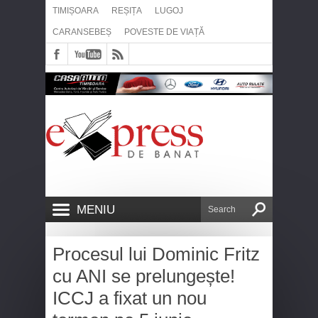
TIMIȘOARA
REȘIȚA
LUGOJ
CARANSEBEȘ
POVESTE DE VIAȚĂ
MENIU
Procesul lui Dominic Fritz
cu ANI se prelungește!
ICCJ a fixat un nou