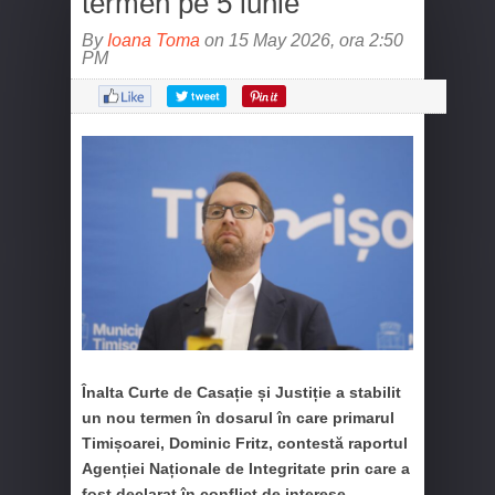
termen pe 5 iunie
By
Ioana Toma
on 15 May 2026, ora 2:50
PM
Înalta Curte de Casație și Justiție a stabilit
un nou termen în dosarul în care primarul
Timișoarei, Dominic Fritz, contestă raportul
Agenției Naționale de Integritate prin care a
fost declarat în conflict de interese