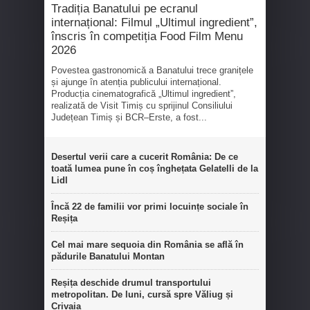
Tradiția Banatului pe ecranul
internațional: Filmul „Ultimul ingredient”,
înscris în competiția Food Film Menu
2026
Povestea gastronomică a Banatului trece granițele
și ajunge în atenția publicului internațional.
Producția cinematografică „Ultimul ingredient”,
realizată de Visit Timiș cu sprijinul Consiliului
Județean Timiș și BCR–Erste, a fost...
Desertul verii care a cucerit România: De ce
toată lumea pune în coș înghețata Gelatelli de la
Lidl
Încă 22 de familii vor primi locuințe sociale în
Reșița
Cel mai mare sequoia din România se află în
pădurile Banatului Montan
Reșița deschide drumul transportului
metropolitan. De luni, cursă spre Văliug și
Crivaia