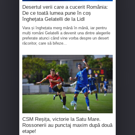
Desertul verii care a cucerit România:
De ce toată lumea pune în coș
înghețata Gelatelli de la Lidl
Vara și înghețata merg mână în mână, iar pentru
mulți români Gelatelli a devenit una dintre alegerile
preferate atunci când vine vorba despre un desert
răcoritor, care să bifeze...
CSM Reșița, victorie la Satu Mare.
Rossonerii au punctaj maxim după două
etape!