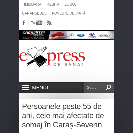
TIMIȘOARA
REȘIȚA
LUGOJ
CARANSEBEȘ
POVESTE DE VIAȚĂ
MENIU
Persoanele peste 55 de
ani, cele mai afectate de
șomaj în Caraș-Severin