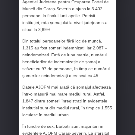
Agenției Județene pentru Ocuparea Forței de
Muncă din Caraș-Severin a ajuns la 3.402
persoane, la finalul lunii aprilie. Potrivit
instituției, rata șomajului la nivel județean s-a
situat la 3,69%.
Din totalul persoanelor fără loc de muncă,
1.315 au fost șomeri indemnizați, iar 2.087 –
neindemnizați. Față de luna martie, numărul
beneficiarilor de indemnizație de șomaj a
scăzut cu 97 de persoane, în timp ce numărul
șomerilor neindemnizați a crescut cu 45.
Datele AJOFM mai arată că șomajul afectează
într-o măsură mai mare mediul rural. Astfel,
1.847 dintre șomerii înregistrați în evidențele
instituției sunt din mediul rural, în timp ce 1.555
locuiesc în mediul urban.
În funcție de sex, bărbații sunt majoritari în
evidențele AJOFM Caraș-Severin. La sfârșitul