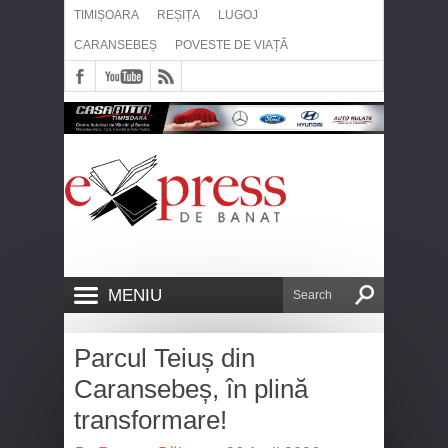
TIMIȘOARA
REȘIȚA
LUGOJ
CARANSEBEȘ
POVESTE DE VIAȚĂ
MENIU
Parcul Teiuș din
Caransebeș, în plină
transformare!