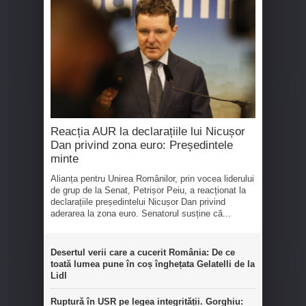
Reacția AUR la declarațiile lui Nicușor
Dan privind zona euro: Președintele
minte
Alianța pentru Unirea Românilor, prin vocea liderului
de grup de la Senat, Petrișor Peiu, a reacționat la
declarațiile președintelui Nicușor Dan privind
aderarea la zona euro. Senatorul susține că...
Desertul verii care a cucerit România: De ce
toată lumea pune în coș înghețata Gelatelli de la
Lidl
Ruptură în USR pe legea integrității. Gorghiu: