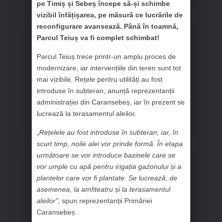
pe Timiș și Sebeș începe să-și schimbe
vizibil înfățișarea, pe măsură ce lucrările de
reconfigurare avansează. Până în toamnă,
Parcul Teiuș va fi complet schimbat!
Parcul Teiuș trece printr-un amplu proces de
modernizare, iar intervențiile din teren sunt tot
mai vizibile. Rețele pentru utilități au fost
introduse în subteran, anunță reprezentanții
administrației din Caransebeș, iar în prezent se
lucrează la terasamentul aleilor.
„
Rețelele au fost introduse în subteran, iar, în
scurt timp, noile alei vor prinde formă. În etapa
următoare se vor introduce bazinele care se
vor umple cu apă pentru irigația gazonului și a
plantelor care vor fi plantate. Se lucrează, de
asemenea, la amfiteatru și la terasamentul
aleilor”
, spun reprezentanții Primăriei
Caransebeș.