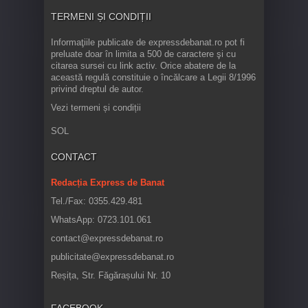
TERMENI ȘI CONDIȚII
Informaţiile publicate de expressdebanat.ro pot fi
preluate doar în limita a 500 de caractere şi cu
citarea sursei cu link activ. Orice abatere de la
această regulă constituie o încălcare a Legii 8/1996
privind dreptul de autor.
Vezi termeni și condiții
SOL
CONTACT
Redacția Express de Banat
Tel./Fax: 0355.429.481
WhatsApp: 0723.101.061
contact@expressdebanat.ro
publicitate@expressdebanat.ro
Reșița, Str. Făgărașului Nr. 10