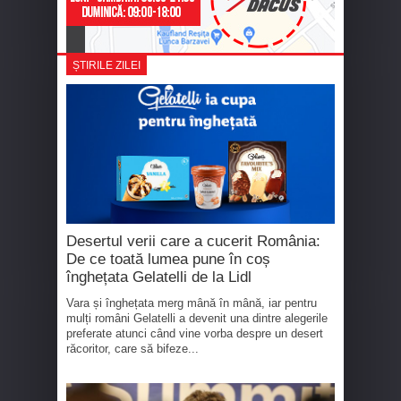
ȘTIRILE ZILEI
Desertul verii care a cucerit România:
De ce toată lumea pune în coș
înghețata Gelatelli de la Lidl
Vara și înghețata merg mână în mână, iar pentru
mulți români Gelatelli a devenit una dintre alegerile
preferate atunci când vine vorba despre un desert
răcoritor, care să bifeze...