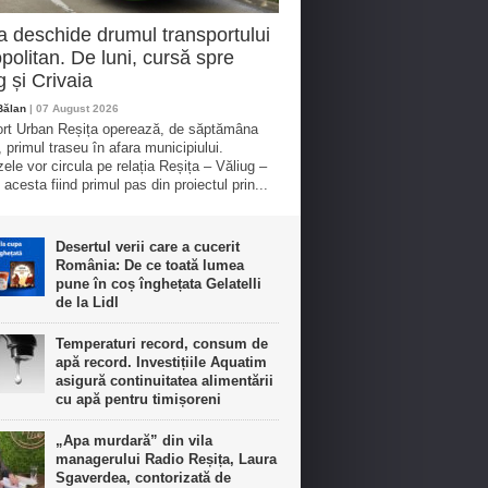
a deschide drumul transportului
politan. De luni, cursă spre
g și Crivaia
Bălan
| 07 August 2026
rt Urban Reșița operează, de săptămâna
, primul traseu în afara municipiului.
ele vor circula pe relația Reșița – Văliug –
 acesta fiind primul pas din proiectul prin...
Desertul verii care a cucerit
România: De ce toată lumea
pune în coș înghețata Gelatelli
de la Lidl
Temperaturi record, consum de
apă record. Investițiile Aquatim
asigură continuitatea alimentării
cu apă pentru timișoreni
„Apa murdară” din vila
managerului Radio Reșița, Laura
Sgaverdea, contorizată de