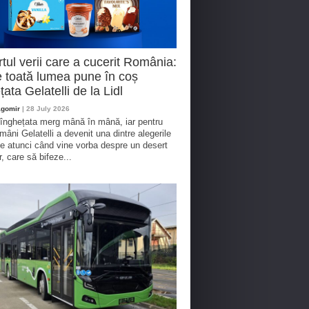
tul verii care a cucerit România:
 toată lumea pune în coș
țata Gelatelli de la Lidl
agomir
| 28 July 2026
 înghețata merg mână în mână, iar pentru
omâni Gelatelli a devenit una dintre alegerile
te atunci când vine vorba despre un desert
r, care să bifeze...