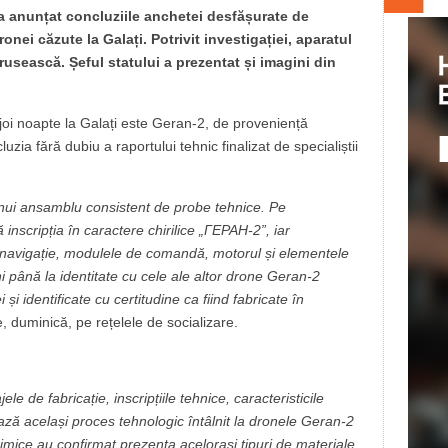
 a anunțat concluziile anchetei desfășurate de
onei căzute la Galați. Potrivit investigației, aparatul
usească. Șeful statului a prezentat și imagini din
 joi noapte la Galați este Geran-2, de proveniență
ia fără dubiu a raportului tehnic finalizat de specialiștii
unui ansamblu consistent de probe tehnice. Pe
 inscripția în caractere chirilice „ГЕРАН-2”, iar
 navigație, modulele de comandă, motorul și elementele
ni până la identitate cu cele ale altor drone Geran-2
și identificate cu certitudine ca fiind fabricate în
, duminică, pe rețelele de socializare.
 de fabricație, inscripțiile tehnice, caracteristicile
ează același proces tehnologic întâlnit la dronele Geran-2
-chimice au confirmat prezența acelorași tipuri de materiale