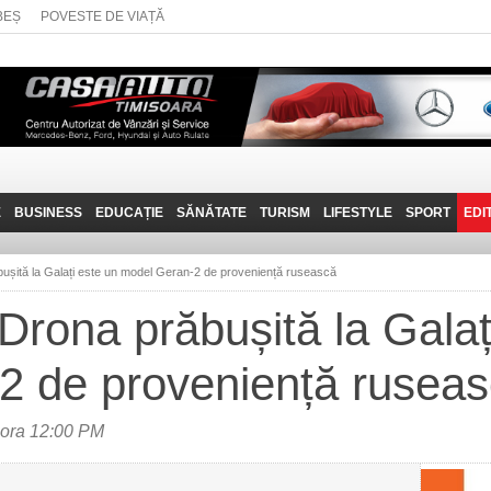
BEȘ
POVESTE DE VIAȚĂ
E
BUSINESS
EDUCAȚIE
SĂNĂTATE
TURISM
LIFESTYLE
SPORT
EDI
JOB-URI
PRIN MUNȚII
POVESTE DE VIAȚĂ
D
BANATULUI
ușită la Galați este un model Geran-2 de proveniență rusească
TEHNIT
VISIT CARAȘ-SEVERIN
Drona prăbușită la Galaț
FANTASTICUL BANAT
2 de proveniență rusea
TRAVEL VLOG
 ora 12:00 PM