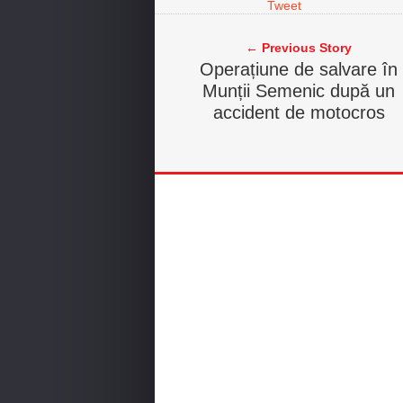
Tweet
← Previous Story
Operațiune de salvare în
Munții Semenic după un
accident de motocros