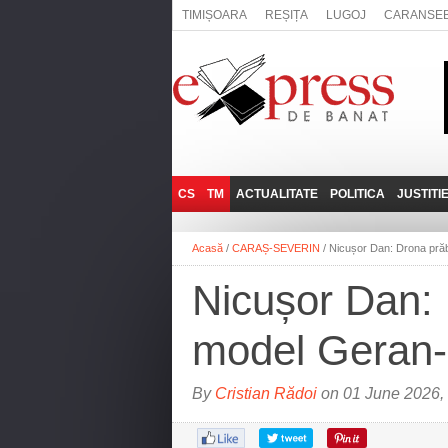
TIMIȘOARA
REȘIȚA
LUGOJ
CARANSE
CS
TM
ACTUALITATE
POLITICA
JUSTITI
REȘIȚA
LUGOJ
ADMINISTRATIE
EXPRESSLIVE
Acasă
/
CARAȘ-SEVERIN
/
Nicușor Dan: Drona prăb
CARANSEBEȘ
TIMIȘOARA
NAȚIONAL
INTERVIURILE
EXPRESS
Nicușor Dan: 
ANINA
SOCIAL
BĂILE HERCULANE
UTILE
model Geran-
BOCŞA
MOLDOVA NOUĂ
By
Cristian Rădoi
on 01 June 2026,
ORAVIȚA
OȚELU ROŞU