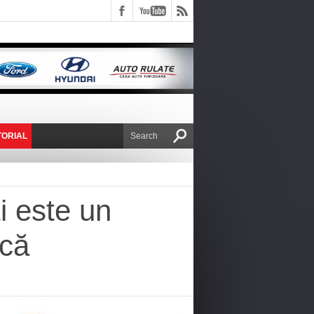
TORIAL
E VICTOR NAFIRU
i este un
scă