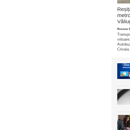
Reșiț
metro
Văliu
Roxana 
Transpo
viitoare
Autobuz
Crivaia,