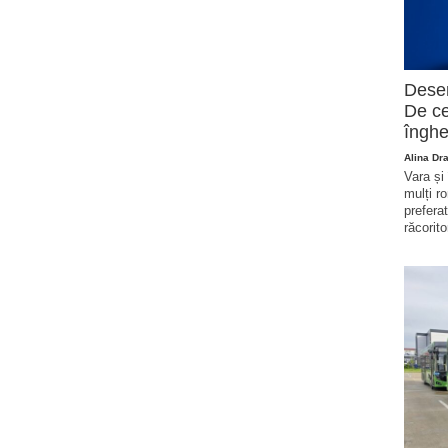
Deser
De ce
înghe
Alina Dr
Vara și
mulți r
prefera
răcorito