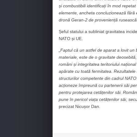
și combustibili identificați în mod repeta
elemente, ancheta concluzionează fără e
dronă Geran-2 de proveniență rusească
Șeful statului a subliniat gravitatea incide
NATO și UE.
„Faptul că un astfel de aparat a lovit un
materiale, este de o gravitate deosebită,
români și integritatea teritoriului naționa
apărate cu toată fermitatea. Rezultatele a
structurilor competente din cadrul NATO
acționeze împreună cu partenerii săi pentr
pentru protejarea cetățenilor săi. Român
pune în pericol viața cetățenilor săi, se
precizat Nicușor Dan.