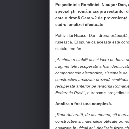
Președintele României,
Nicușor Dan
,
specialiștii români asupra resturilor dr
este o dronă Geran-2 de proveniență r
cadrul analizei efectuate.
Potrivit lui Nicușor Dan, drona prăbușită
rusească. El spune că aceasta este concluz
statului român.
„Ancheta a stabilit acest lucru pe baza 
fragmentele recuperate a fost identificată
componentele electronice, sistemele de
constructive analizate prezintă similitudi
recuperate anterior pe teritoriul României 
Federația Rusă”
, a transmis președintele
Analiza a fost una complexă.
„Raportul arată, de asemenea, că marcajele
constructive și materialele utilizate urm
analizate în ultimii ani. Analizele fizico