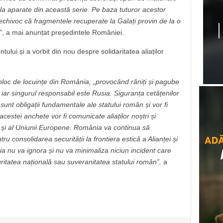
t la aparate din această serie. Pe baza tuturor acestor
chivoc că fragmentele recuperate la Galați provin de la o
”
, a mai anunțat președintele României.
ntului și a vorbit din nou despre solidaritatea aliaților
 bloc de locuințe din România, „provocând răniți și pagube
 iar singurul responsabil este Rusia. Siguranța cetățenilor
l sunt obligații fundamentale ale statului român și vor fi
cestei anchete vor fi comunicate aliaților noștri și
 și al Uniunii Europene. România va continua să
u consolidarea securității la frontiera estică a Alianței și
ia nu va ignora și nu va minimaliza niciun incident care
curitatea națională sau suveranitatea statului român”,
a