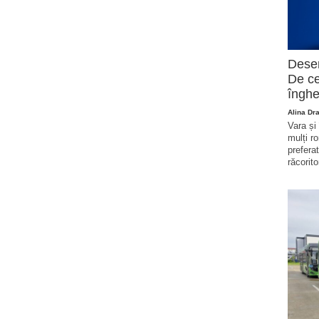
Deser
De ce
înghe
Alina Dr
Vara și
mulți r
prefera
răcorito