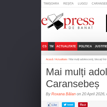
TIMIȘOARA
REȘIȚA
LUGOJ
CARANSE
CS
TM
ACTUALITATE
POLITICA
JUSTITI
REȘIȚA
LUGOJ
ADMINISTRATIE
EXPRESSLIVE
Acasă
/
Actualitate
/
Mai mulți adolescenți, blocați în
CARANSEBEȘ
TIMIȘOARA
NAȚIONAL
INTERVIURILE
EXPRESS
Mai mulți adol
ANINA
SOCIAL
BĂILE HERCULANE
UTILE
Caransebeș
BOCŞA
MOLDOVA NOUĂ
By
Roxana Bălan
on 20 April 2026,
ORAVIȚA
OȚELU ROŞU