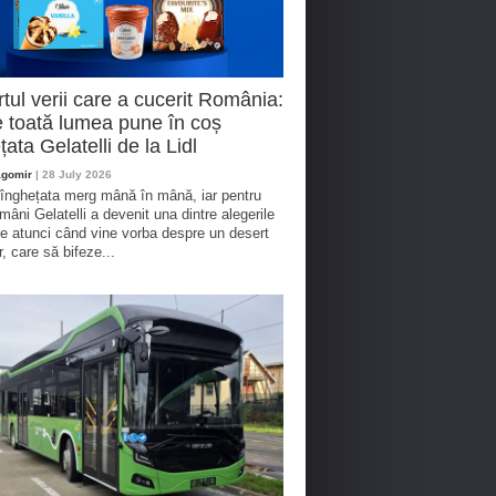
tul verii care a cucerit România:
 toată lumea pune în coș
țata Gelatelli de la Lidl
agomir
| 28 July 2026
 înghețata merg mână în mână, iar pentru
omâni Gelatelli a devenit una dintre alegerile
te atunci când vine vorba despre un desert
r, care să bifeze...