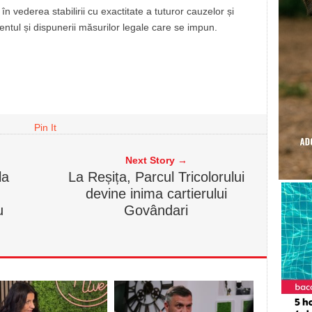
 în vederea stabilirii cu exactitate a tuturor cauzelor și
ntul și dispunerii măsurilor legale care se impun.
Pin It
Next Story →
la
La Reșița, Parcul Tricolorului
devine inima cartierului
u
Govândari