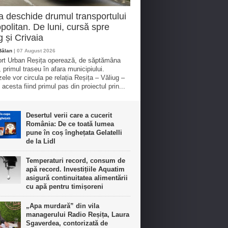
a deschide drumul transportului
politan. De luni, cursă spre
g și Crivaia
Bălan
| 07 August 2026
rt Urban Reșița operează, de săptămâna
, primul traseu în afara municipiului.
ele vor circula pe relația Reșița – Văliug –
 acesta fiind primul pas din proiectul prin...
Desertul verii care a cucerit
România: De ce toată lumea
pune în coș înghețata Gelatelli
de la Lidl
Temperaturi record, consum de
apă record. Investițiile Aquatim
asigură continuitatea alimentării
cu apă pentru timișoreni
„Apa murdară” din vila
managerului Radio Reșița, Laura
Sgaverdea, contorizată de