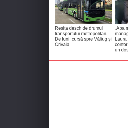
Reșița deschide drumul
„Apa m
transportului metropolitan.
manage
De luni, cursă spre Văliug și
Laura
Crivaia
contor
un dos