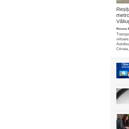
Reșiț
metro
Văliu
Roxana 
Transpo
viitoare
Autobuz
Crivaia,