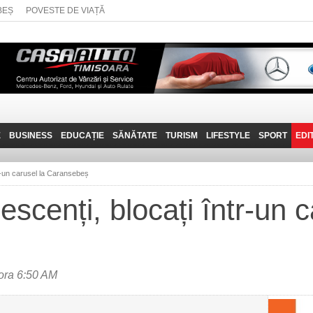
BEȘ
POVESTE DE VIAȚĂ
E
BUSINESS
EDUCAȚIE
SĂNĂTATE
TURISM
LIFESTYLE
SPORT
EDI
JOB-URI
PRIN MUNȚII
POVESTE DE VIAȚĂ
D
BANATULUI
tr-un carusel la Caransebeș
TEHNIT
VISIT CARAȘ-SEVERIN
escenți, blocați într-un c
FANTASTICUL BANAT
TRAVEL VLOG
 ora 6:50 AM