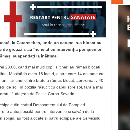
aseară, la Caransebeș, unde un carusel s-a blocat cu
e de groază s-au încheiat cu intervenția pompierilor
 rămași suspendați la înălțime.
ei 23.00, când mai mulți copii și tineri au rămas blocați
lina. Mașinăria avea 18 locuri, dintre care 14 ocupate cu
e ani, iar unul dintre brațe a rămas blocat, aproximativ 40
tri de sol, în poziția răsucit cu capul spre sol, fără a mai
oratul Județean de Poliție Caraș-Severin.
 echipaje din cadrul Detașamentului de Pompieri
, o autospecială pentru intervenție și salvări de la
sprijin, au fost alocate și patru echipaje ale Serviciului