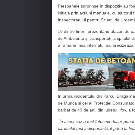
Persoanele surprinse în dispozitiv au fost
inițială prin acțiuni manuale, cu ajutorul 
Inspectoratului pentru Situații de Urgen
10 dintre tineri, prezentând atacuri de p
de Ambulanță și transportați la spitalul d
a rămâne însă internați, mai precizează
În urma incidentului din Parcul Dragalina, 
de Muncă și cei ai Protecției Consumatoru
bărbat de 49 de ani, din județul Ilfov, a f
„
În acest caz a fost întocmit dosar penal 
caruselul fost indisponibilizat până la fina