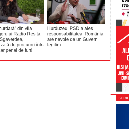
urdară” din vila
Hurduzeu: PSD a ales
rului Radio Reșița,
responsabilitatea, România
 Sgaverdea,
are nevoie de un Guvern
izată de procurori într-
legitim
ar penal de furt!
ȘTIRIL