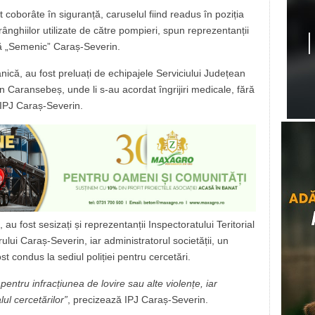
 coborâte în siguranță, caruselul fiind readus în poziția
frânghiilor utilizate de către pompieri, spun reprezentanții
ță „Semenic” Caraș-Severin.
anică, au fost preluați de echipajele Serviciului Județean
in Caransebeș, unde li s-au acordat îngrijiri medicale, fără
 IPJ Caraș-Severin.
au fost sesizați și reprezentanții Inspectoratului Teritorial
lui Caraș-Severin, iar administratorul societății, un
ost condus la sediul poliției pentru cercetări.
pentru infracțiunea de lovire sau alte violențe, iar
lul cercetărilor”
, precizează IPJ Caraș-Severin.