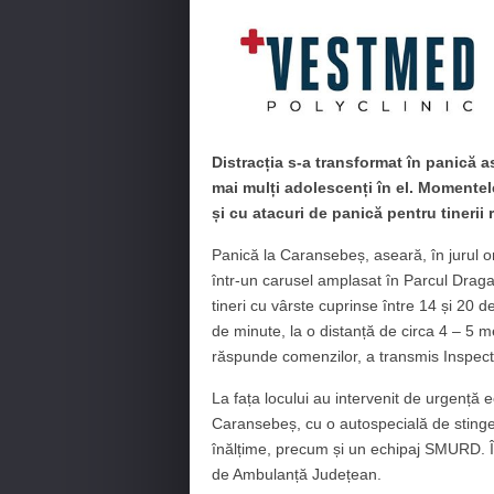
Distracția s-a transformat în panică 
mai mulți adolescenți în el. Momentel
și cu atacuri de panică pentru tinerii
Panică la Caransebeș, aseară, în jurul or
într-un carusel amplasat în Parcul Draga
tineri cu vârste cuprinse între 14 și 20 d
de minute, la o distanță de circa 4 – 5 me
răspunde comenzilor, a transmis Inspect
La fața locului au intervenit de urgență
Caransebeș, cu o autospecială de stingere
înălțime, precum și un echipaj SMURD. În 
de Ambulanță Județean.