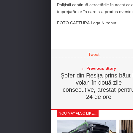
Polițiștii continuă cercetările în acest caz
împrejurărilor în care s-a produs evenime
FOTO CAPTURĂ Loga N Yonuț
Tweet
← Previous Story
Șofer din Reșița prins băut 
volan în două zile
consecutive, arestat pentr
24 de ore
YOU MAY ALSO LIKE...