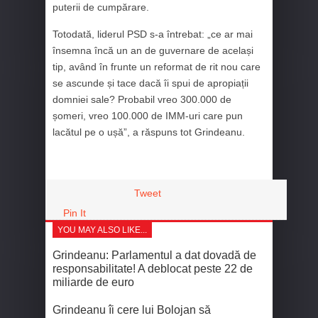
puterii de cumpărare.
Totodată, liderul PSD s-a întrebat: „ce ar mai
însemna încă un an de guvernare de același
tip, având în frunte un reformat de rit nou care
se ascunde și tace dacă îi spui de apropiații
domniei sale? Probabil vreo 300.000 de
șomeri, vreo 100.000 de IMM-uri care pun
lacătul pe o ușă”, a răspuns tot Grindeanu.
Tweet
Pin It
YOU MAY ALSO LIKE...
Grindeanu: Parlamentul a dat dovadă de
responsabilitate! A deblocat peste 22 de
miliarde de euro
Grindeanu îi cere lui Bolojan să