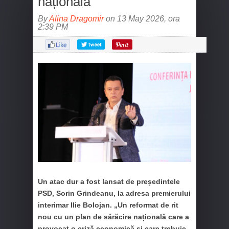
națională
By
Alina Dragomir
on 13 May 2026, ora
2:39 PM
Un atac dur a fost lansat de președintele
PSD, Sorin Grindeanu, la adresa premierului
interimar Ilie Bolojan. „Un reformat de rit
nou cu un plan de sărăcire națională care a
provocat o criză economică și care trebuie