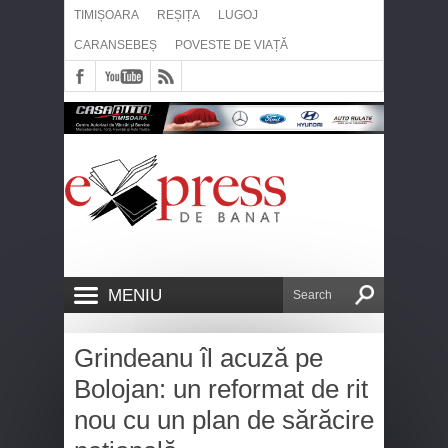
TIMIȘOARA
REȘIȚA
LUGOJ
CARANSEBEȘ
POVESTE DE VIAȚĂ
MENIU
Grindeanu îl acuză pe
Bolojan: un reformat de rit
nou cu un plan de sărăcire