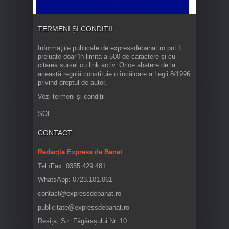
TERMENI ȘI CONDIȚII
Informaţiile publicate de expressdebanat.ro pot fi
preluate doar în limita a 500 de caractere şi cu
citarea sursei cu link activ. Orice abatere de la
această regulă constituie o încălcare a Legii 8/1996
privind dreptul de autor.
Vezi termeni și condiții
SOL
CONTACT
Redacția Express de Banat
Tel./Fax: 0355.429.481
WhatsApp: 0723.101.061
contact@expressdebanat.ro
publicitate@expressdebanat.ro
Reșița, Str. Făgărașului Nr. 10