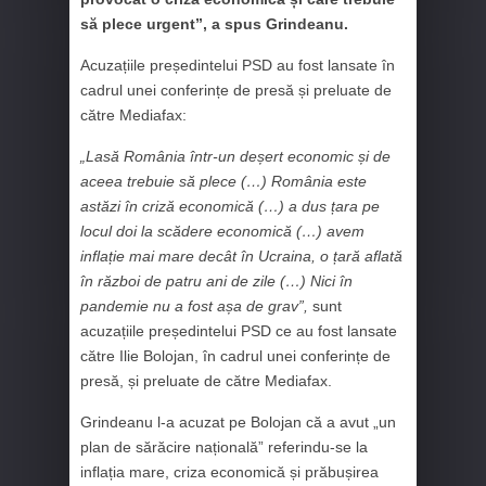
să plece urgent”, a spus Grindeanu.
Acuzațiile președintelui PSD au fost lansate în
cadrul unei conferințe de presă și preluate de
către Mediafax:
„Lasă România într-un deșert economic și de
aceea trebuie să plece (…) România este
astăzi în criză economică (…) a dus țara pe
locul doi la scădere economică (…) avem
inflație mai mare decât în Ucraina, o țară aflată
în război de patru ani de zile (…) Nici în
pandemie nu a fost așa de grav”,
sunt
acuzațiile președintelui PSD ce au fost lansate
către Ilie Bolojan, în cadrul unei conferințe de
presă, și preluate de către Mediafax.
Grindeanu l-a acuzat pe Bolojan că a avut „un
plan de sărăcire națională” referindu-se la
inflația mare, criza economică și prăbușirea