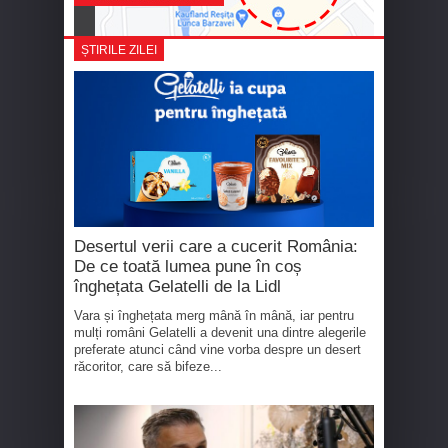
ȘTIRILE ZILEI
Desertul verii care a cucerit România:
De ce toată lumea pune în coș
înghețata Gelatelli de la Lidl
Vara și înghețata merg mână în mână, iar pentru
mulți români Gelatelli a devenit una dintre alegerile
preferate atunci când vine vorba despre un desert
răcoritor, care să bifeze...