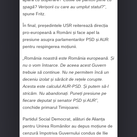
șpagă? Verișorii cu care au umplut statul?”
,
spune Fritz.
În final, președintele USR reiterează direcția
pro-europeană a Români și face apel la
presiune asupra parlamentarilor PSD și AUR
pentru respingerea moțiunii.
„România noastră este România europeană. Și
nu o vom întoarce. De aceea acest Guvern
trebuie să continue. Nu ne permitem încă un
deceniu izolat și sărăcit de rețele corupte.
Acesta este calculul AUR-PSD. Și putem să-l
stricăm. Nu abandonați. Puneți presiune pe
fiecare deputat și senator PSD și AUR”,
conchide primarul Timișoarei.
Partidul Social Democrat, alături de Alianța
pentru Unirea Românilor au depus moțiune de
cenzură împotriva Guvernului condus de Ilie