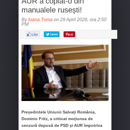
AUR a copiat-o din
manualele rusești!
By
Ioana Toma
on 29 April 2026, ora 2:50
PM
Președintele Uniunii Salvați România,
Dominic Fritz, a criticat moțiunea de
cenzură depusă de PSD și AUR împotriva