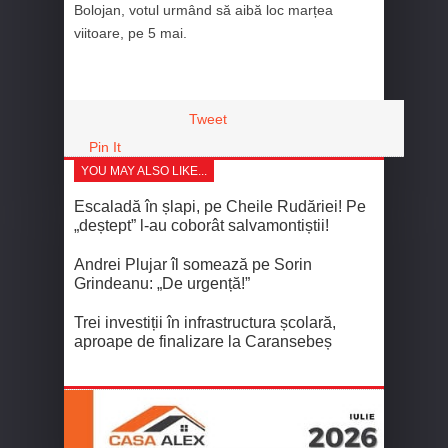
Bolojan, votul urmând să aibă loc marțea
viitoare, pe 5 mai.
Tweet
Pin It
YOU MAY ALSO LIKE...
Escaladă în șlapi, pe Cheile Rudăriei! Pe
„deștept” l-au coborât salvamontiștii!
Andrei Plujar îl somează pe Sorin
Grindeanu: „De urgență!”
Trei investiții în infrastructura școlară,
aproape de finalizare la Caransebeș