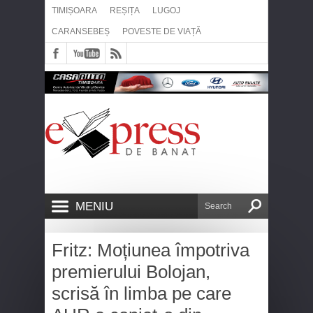
TIMIȘOARA
REȘIȚA
LUGOJ
CARANSEBEȘ
POVESTE DE VIAȚĂ
MENIU
Fritz: Moțiunea împotriva
premierului Bolojan,
scrisă în limba pe care