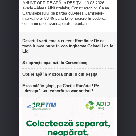
ANUNȚ OPRIRE APĂ în REŞIŢA –10.08.2026 –
avarie –Aleea Albăstrelelor, Constructorilor, Calea
Caransebeșului pe partea cu Aleea Căminelor-
interval orar 09:45-până la remediere În vederea
eliminării unei avarii apărute spontan...
Desertul verii care a cucerit România: De ce
toată lumea pune în coș înghețata Gelatelli de la
Lidl
Se oprește apa, azi, la Caransebeș
Oprire apă în Microraionul III din Reșița
Escaladă în șlapi, pe Cheile Rudăriei! Pe
„deștept” l-au coborât salvamontiștii!