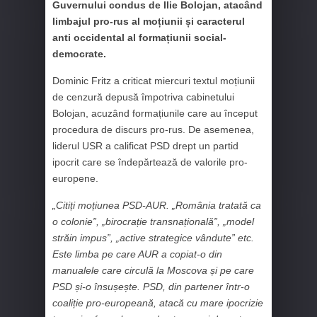
Guvernului condus de Ilie Bolojan, atacând
limbajul pro-rus al moțiunii și caracterul
anti occidental al formațiunii social-
democrate.
Dominic Fritz a criticat miercuri textul moțiunii
de cenzură depusă împotriva cabinetului
Bolojan, acuzând formațiunile care au început
procedura de discurs pro-rus. De asemenea,
liderul USR a calificat PSD drept un partid
ipocrit care se îndepărtează de valorile pro-
europene.
„Citiți moțiunea PSD-AUR. „România tratată ca
o colonie”, „birocrație transnațională”, „model
străin impus”, „active strategice vândute” etc.
Este limba pe care AUR a copiat-o din
manualele care circulă la Moscova și pe care
PSD și-o însușește. PSD, din partener într-o
coaliție pro-europeană, atacă cu mare ipocrizie