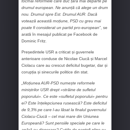
tocmai reformele care duc țara mai departe pe
drumul european. Ne anunță că alege un drum
nou. Drumul spre Est. Drumul AUR. Dacă
votează această moțiune, PSD cu greu mai
poate fi considerat un partid pro-european”
, se
arată în mesajul publicat pe Facebook de
Dominic Fritz.
Președintele USR a criticat și guvernele
anterioare conduse de Nicolae Ciucă și Marcel
Ciolacu care au crescut deficitul bugetar, dar și
corupția și sinecurile politice din stat.
„Moțiunea AUR-PSD numește reformele
miniștrilor USR drept «străine de sufletul
poporului». Ce este «sufletul poporului» pentru
ei? Este înțelepciunea rusească? Este deficitul
de 9,3% pe care l-au lăsat la finalul guvernului
Ciolacu-Ciucă – cel mai mare din Uniunea
Europeană? Sunt pensiile speciale pe care le
apără cu disperare? Cutiile de pantofi pline cu