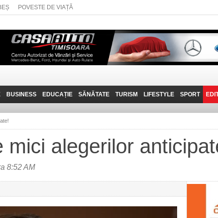
BEȘ
POVESTE DE VIAȚĂ
E
BUSINESS
EDUCAȚIE
SĂNĂTATE
TURISM
LIFESTYLE
SPORT
EDI
JOB-URI
PRIN MUNȚII
POVESTE DE VIAȚĂ
D
BANATULUI
ate!
TEHNIT
VISIT CARAȘ-SEVERIN
 mici alegerilor anticipat
FANTASTICUL BANAT
TRAVEL VLOG
ra 8:52 AM