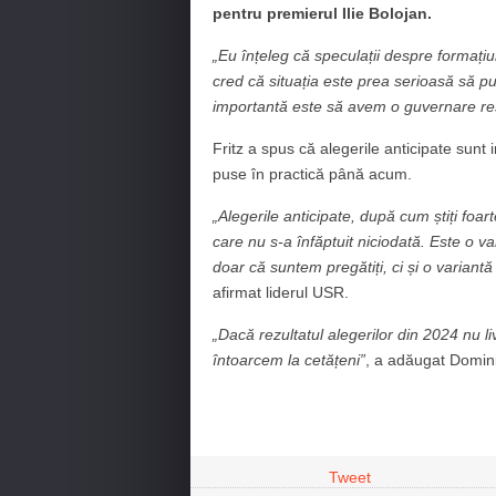
pentru premierul Ilie Bolojan.
„Eu înțeleg că speculații despre formațiu
cred că situația este prea serioasă să 
importantă este să avem o guvernare re
Fritz a spus că alegerile anticipate sunt
puse în practică până acum.
„Alegerile anticipate, după cum știți foa
care nu s-a înfăptuit niciodată. Este o v
doar că suntem pregătiți, ci și o variantă 
afirmat liderul USR.
„Dacă rezultatul alegerilor din 2024 nu li
întoarcem la cetățeni”
, a adăugat Domini
Tweet