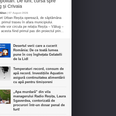
politan. De luni, cursă spre
g și Crivaia
Bălan
| 07 August 2026
rt Urban Reșița operează, de săptămâna
, primul traseu în afara municipiului.
ele vor circula pe relația Reșița – Văliug –
 acesta fiind primul pas din proiectul prin...
Desertul verii care a cucerit
România: De ce toată lumea
pune în coș înghețata Gelatelli
de la Lidl
Temperaturi record, consum de
apă record. Investițiile Aquatim
asigură continuitatea alimentării
cu apă pentru timișoreni
„Apa murdară” din vila
managerului Radio Reșița, Laura
Sgaverdea, contorizată de
procurori într-un dosar penal de
furt!