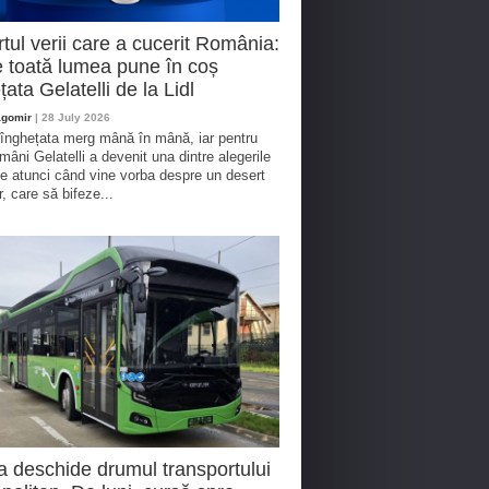
tul verii care a cucerit România:
 toată lumea pune în coș
țata Gelatelli de la Lidl
agomir
| 28 July 2026
 înghețata merg mână în mână, iar pentru
omâni Gelatelli a devenit una dintre alegerile
te atunci când vine vorba despre un desert
r, care să bifeze...
a deschide drumul transportului