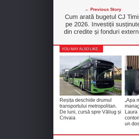
← Previous Story
Cum arată bugetul CJ Timi
pe 2026. Investiții susținut
din credite și fonduri exter
YOU MAY ALSO LIKE...
Reșița deschide drumul
„Apa m
transportului metropolitan.
manage
De luni, cursă spre Văliug și
Laura
Crivaia
contor
un dos