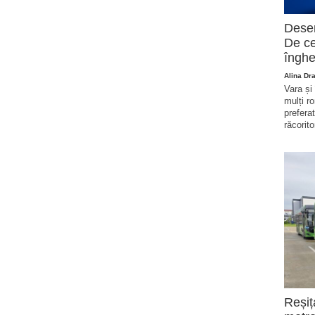
Deser
De ce
înghe
Alina Dr
Vara și
mulți r
prefera
răcorito
Reșiț