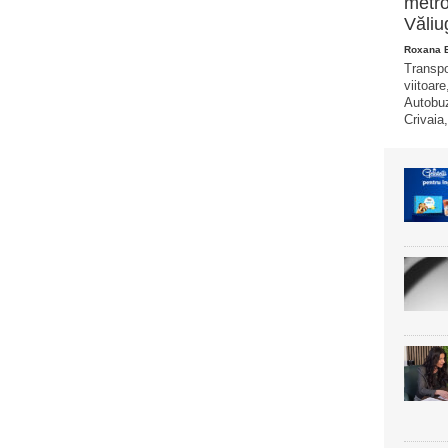
metro
Văliu
Roxana 
Transpo
viitoare
Autobuz
Crivaia,