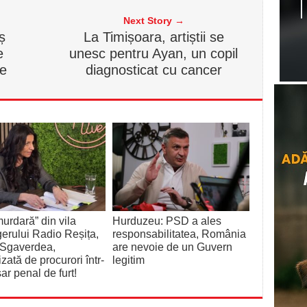
Next Story →
ș
La Timișoara, artiștii se
e
unesc pentru Ayan, un copil
ne
diagnosticat cu cancer
urdară” din vila
Hurduzeu: PSD a ales
rului Radio Reșița,
responsabilitatea, România
 Sgaverdea,
are nevoie de un Guvern
izată de procurori într-
legitim
ar penal de furt!