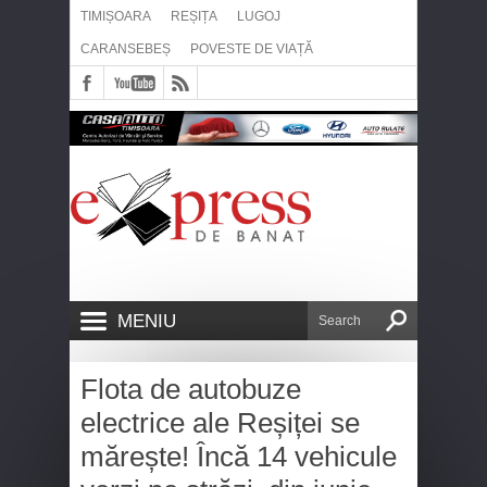
TIMIȘOARA
REȘIȚA
LUGOJ
CARANSEBEȘ
POVESTE DE VIAȚĂ
MENIU
Flota de autobuze
electrice ale Reșiței se
mărește! Încă 14 vehicule