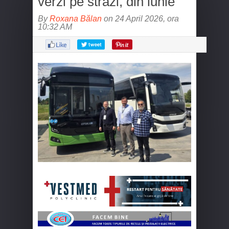
verzi pe străzi, din iunie
By
Roxana Bălan
on 24 April 2026, ora
10:32 AM