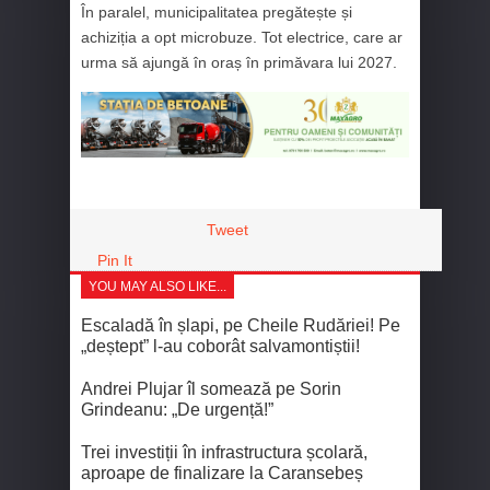
În paralel, municipalitatea pregătește și
achiziția a opt microbuze. Tot electrice, care ar
urma să ajungă în oraș în primăvara lui 2027.
Tweet
Pin It
YOU MAY ALSO LIKE...
Escaladă în șlapi, pe Cheile Rudăriei! Pe
„deștept” l-au coborât salvamontiștii!
Andrei Plujar îl somează pe Sorin
Grindeanu: „De urgență!”
Trei investiții în infrastructura școlară,
aproape de finalizare la Caransebeș