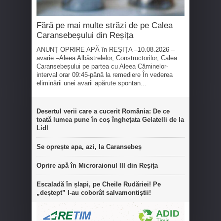
Fără pe mai multe străzi de pe Calea
Caransebeșului din Reșița
ANUNȚ OPRIRE APĂ în REŞIŢA –10.08.2026 –
avarie –Aleea Albăstrelelor, Constructorilor, Calea
Caransebeșului pe partea cu Aleea Căminelor-
interval orar 09:45-până la remediere În vederea
eliminării unei avarii apărute spontan...
Desertul verii care a cucerit România: De ce
toată lumea pune în coș înghețata Gelatelli de la
Lidl
Se oprește apa, azi, la Caransebeș
Oprire apă în Microraionul III din Reșița
Escaladă în șlapi, pe Cheile Rudăriei! Pe
„deștept” l-au coborât salvamontiștii!