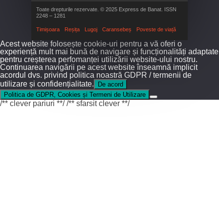
Toate drepturile rezervate. © 2025 Express de Banat. ISSN
2248 – 1281
Timișoara
Reșița
Lugoj
Caransebeș
Poveste de viață
Acest website folosește cookie-uri pentru a vă oferi o
experiență mult mai bună de navigare și funcționalități adaptate
pentru creșterea perfomanței utilizării website-ului nostru.
Continuarea navigării pe acest website înseamnă implicit
acordul dvs. privind politica noastră GDPR / termenii de
utilizare și confidențialitate.
De acord
Politica de GDPR, Cookies și Termeni de Utilizare
/** clever pariuri **/
/** sfarsit clever **/