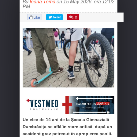
By
Ioana Toma
on 15 May 2026, ora 12:02
PM
Un elev de 14 ani de la Școala Gimnazială
Dumbrăvița se află în stare critică, după un
accident grav petrecut în apropierea școlii.