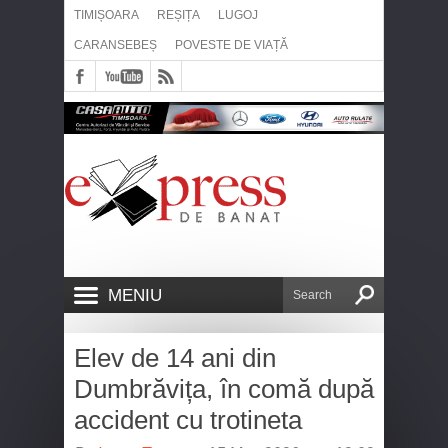
TIMIȘOARA
REȘIȚA
LUGOJ
CARANSEBEȘ
POVESTE DE VIAȚĂ
MENIU
Elev de 14 ani din
Dumbrăvița, în comă după
accident cu trotineta