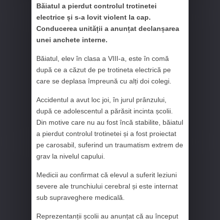
Băiatul a pierdut controlul trotinetei
electrice și s-a lovit violent la cap.
Conducerea unității a anunțat declanșarea
unei anchete interne.
Băiatul, elev în clasa a VIII-a, este în comă
după ce a căzut de pe trotineta electrică pe
care se deplasa împreună cu alți doi colegi.
Accidentul a avut loc joi, în jurul prânzului,
după ce adolescentul a părăsit incinta școlii.
Din motive care nu au fost încă stabilite, băiatul
a pierdut controlul trotinetei și a fost proiectat
pe carosabil, suferind un traumatism extrem de
grav la nivelul capului.
Medicii au confirmat că elevul a suferit leziuni
severe ale trunchiului cerebral și este internat
sub supraveghere medicală.
Reprezentanții școlii au anunțat că au început