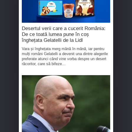
Desertul verii care a cucerit România:
De ce toată lumea pune în coș
înghețata Gelatelli de la Lidl
Vara și înghețata merg mână în mână, iar pentru
mulți români Gelatelli a devenit una dintre alegerile
preferate atunci când vine vorba despre un desert
răcoritor, care să bifeze...