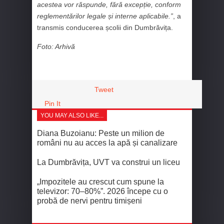
acestea vor răspunde, fără excepție, conform
reglementărilor legale și interne aplicabile.”
, a
transmis conducerea școlii din Dumbrăvița.
Foto: Arhivă
Tweet
Pin It
YOU MAY ALSO LIKE...
Diana Buzoianu: Peste un milion de
români nu au acces la apă și canalizare
La Dumbrăvița, UVT va construi un liceu
„Impozitele au crescut cum spune la
televizor: 70–80%”. 2026 începe cu o
probă de nervi pentru timișeni