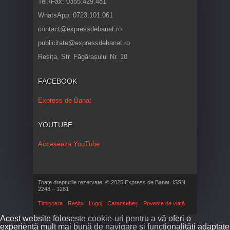
Tel./Fax: 0355.429.481
WhatsApp: 0723.101.061
contact@expressdebanat.ro
publicitate@expressdebanat.ro
Reșița, Str. Făgărașului Nr. 10
FACEBOOK
Express de Banat
YOUTUBE
Acceseaza YouTube
Toate drepturile rezervate. © 2025 Express de Banat. ISSN
2248 – 1281
Timișoara
Reșița
Lugoj
Caransebeș
Poveste de viață
Acest website folosește cookie-uri pentru a vă oferi o
experiență mult mai bună de navigare și funcționalități adaptate