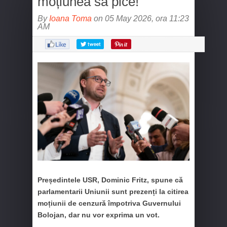
moțiunea să pice!
By
Ioana Toma
on 05 May 2026, ora 11:23
AM
Președintele USR, Dominic Fritz, spune că
parlamentarii Uniunii sunt prezenți la citirea
moțiunii de cenzură împotriva Guvernului
Bolojan, dar nu vor exprima un vot.