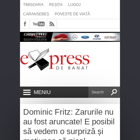
TIMIȘOARA
REȘIȚA
LUGOJ
CARANSEBEȘ
POVESTE DE VIAȚĂ
MENIU
Dominic Fritz: Zarurile nu
au fost aruncate! E posibil
să vedem o surpriză și