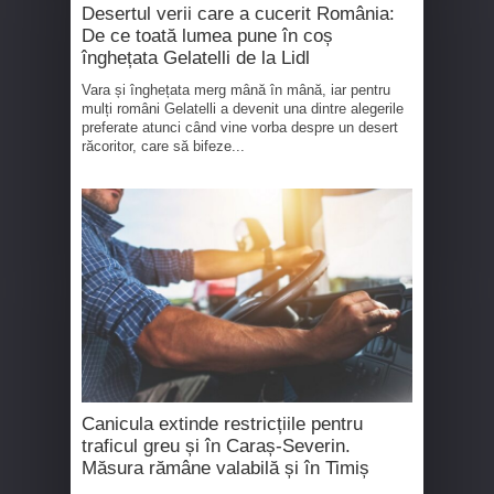
Desertul verii care a cucerit România:
De ce toată lumea pune în coș
înghețata Gelatelli de la Lidl
Vara și înghețata merg mână în mână, iar pentru
mulți români Gelatelli a devenit una dintre alegerile
preferate atunci când vine vorba despre un desert
răcoritor, care să bifeze...
Canicula extinde restricțiile pentru
traficul greu și în Caraș-Severin.
Măsura rămâne valabilă și în Timiș