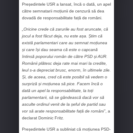
Președintele USR a lansat, încă o dată, un apel
către semnatarii moțiunii de cenzură să dea
dovadă de responsabilitate față de români.
„Oricine crede că zarurile au fost aruncate, că
jocul a fost făcut deja, nu este așa. Știm că
există parlamentari care au semnat moțiunea
și care își dau seama că este o capcană
întinsă poporului român de către PSD și AUR.
Românii plătesc deja rate mai mari la credite,
leul s-a depreciat brusc, enorm, în ultimele zile.
Și, de aceea, cred că este posibil să vedem o
surpriză și moțiunea să pice. Facem încă o
dată un apel la responsabilitate, la toți
parlamentarii, să se gândească dacă vor să
asculte ordinul venit de la șeful de partid sau
vor să arate responsabilitate față de români”
, a
declarat Dominic Fritz.
Președintele USR a subliniat că moțiunea PSD-