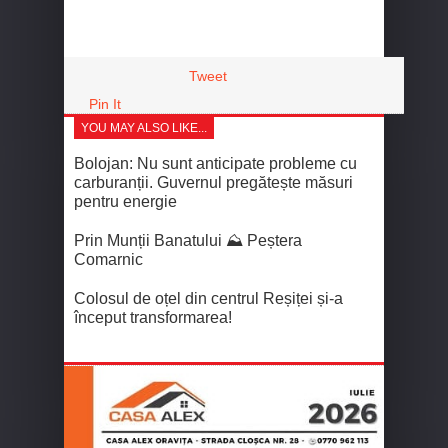
Tweet
Pin It
YOU MAY ALSO LIKE...
Bolojan: Nu sunt anticipate probleme cu
carburanții. Guvernul pregătește măsuri
pentru energie
Prin Munții Banatului ⛰️ Peștera
Comarnic
Colosul de oțel din centrul Reșiței și-a
început transformarea!