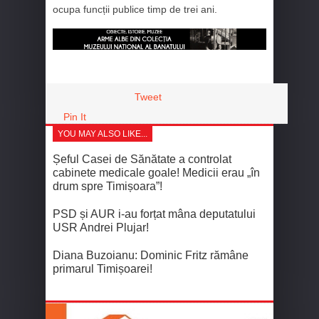
ocupa funcții publice timp de trei ani.
Tweet
Pin It
YOU MAY ALSO LIKE...
Șeful Casei de Sănătate a controlat
cabinete medicale goale! Medicii erau „în
drum spre Timișoara”!
PSD și AUR i-au forțat mâna deputatului
USR Andrei Plujar!
Diana Buzoianu: Dominic Fritz rămâne
primarul Timișoarei!