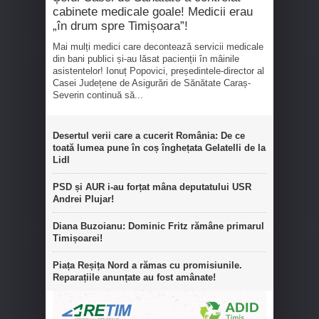
cabinete medicale goale! Medicii erau
„în drum spre Timișoara”!
Mai mulți medici care decontează servicii medicale
din bani publici și-au lăsat pacienții în mâinile
asistentelor! Ionuț Popovici, președintele-director al
Casei Județene de Asigurări de Sănătate Caraș-
Severin continuă să...
Desertul verii care a cucerit România: De ce
toată lumea pune în coș înghețata Gelatelli de la
Lidl
PSD și AUR i-au forțat mâna deputatului USR
Andrei Plujar!
Diana Buzoianu: Dominic Fritz rămâne primarul
Timișoarei!
Piața Reșița Nord a rămas cu promisiunile.
Reparațiile anunțate au fost amânate!