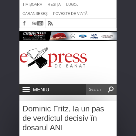
TIMIȘOARA
REȘIȚA
LUGOJ
CARANSEBEȘ
POVESTE DE VIAȚĂ
MENIU
Dominic Fritz, la un pas
de verdictul decisiv în
dosarul ANI