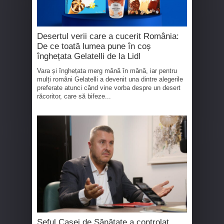
Desertul verii care a cucerit România:
De ce toată lumea pune în coș
înghețata Gelatelli de la Lidl
Vara și înghețata merg mână în mână, iar pentru
mulți români Gelatelli a devenit una dintre alegerile
preferate atunci când vine vorba despre un desert
răcoritor, care să bifeze...
Șeful Casei de Sănătate a controlat