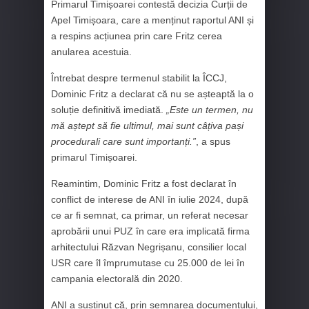
Primarul Timișoarei contestă decizia Curții de
Apel Timișoara, care a menținut raportul ANI și
a respins acțiunea prin care Fritz cerea
anularea acestuia.
Întrebat despre termenul stabilit la ÎCCJ,
Dominic Fritz a declarat că nu se așteaptă la o
soluție definitivă imediată.
„Este un termen, nu
mă aștept să fie ultimul, mai sunt câțiva pași
procedurali care sunt importanți.”
, a spus
primarul Timișoarei.
Reamintim, Dominic Fritz a fost declarat în
conflict de interese de ANI în iulie 2024, după
ce ar fi semnat, ca primar, un referat necesar
aprobării unui PUZ în care era implicată firma
arhitectului Răzvan Negrișanu, consilier local
USR care îl împrumutase cu 25.000 de lei în
campania electorală din 2020.
ANI a susținut că, prin semnarea documentului,