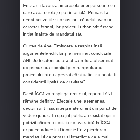
Fritz ar fi favorizat interesele unei persoane cu
care avea o relație patrimonială. Primarul a
negat acuzațiile și a susținut că actul avea un
caracter formal, iar proiectul urbanistic fusese
inițiat înainte de mandatul său.
Curtea de Apel Timișoara a respins însă
argumentele edilului și a menținut concluziile
ANI. Judecătorii au arătat că referatul semnat
de primar era esențial pentru aprobarea
proiectului și au apreciat că situația „nu poate fi
considerată lipsită de gravitate”.
Dacă ÎCCJ va respinge recursul, raportul ANI
rămâne definitiv. Efectele unei asemenea
decizii sunt însă interpretate diferit din punct de
vedere juridic. În spațiul public au existat opinii
potrivit cărora o decizie nefavorabilă la ÎCCJ i-
ar putea aduce lui Dominic Fritz pierderea
mandatului de primar și interdicția de a mai