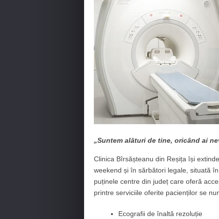
„Suntem alături de tine, oricând ai ne
Clinica Bîrsășteanu din Reșița își extind
weekend și în sărbători legale, situată în
puținele centre din județ care oferă acces 
printre serviciile oferite pacienților se n
Ecografii de înaltă rezoluție