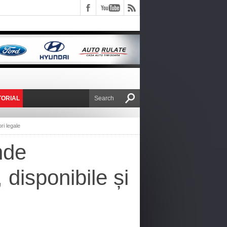
TORIAL
E VICTOR NAFIRU
ri legale
nde
disponibile și