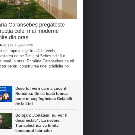
ria Caransebeș pregătește
rucția celei mai moderne
nițe din oraș
Bălan
| 07 August 2026
 de improvizații în clădiri vechi,
alitatea de pe Timiș și Sebeș ridică o
ță nouă în oraș. Primăria Caransebeș caută
ctor pentru construirea unei grădinițe noi
Desertul verii care a cucerit
România: De ce toată lumea
pune în coș înghețata Gelatelli
de la Lidl
Bolojan: „Cetățenii nu vor fi
deconectați”. La nevoie,
Transelectrica va limita
consumul fabricilor