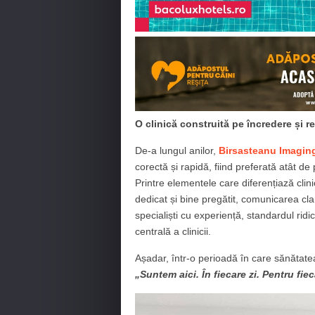
O clinică construită pe încredere și r
De-a lungul anilor,
Birsasteanu Imaging
corectă și rapidă, fiind preferată atât de 
Printre elementele care diferențiază clin
dedicat și bine pregătit, comunicarea clar
specialiști cu experiență, standardul ridica
centrală a clinicii.
Așadar, într-o perioadă în care sănătatea
„Suntem aici. În fiecare zi. Pentru fie