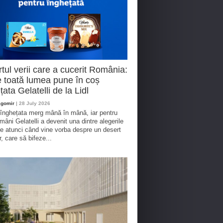
tul verii care a cucerit România:
 toată lumea pune în coș
țata Gelatelli de la Lidl
agomir
| 28 July 2026
 înghețata merg mână în mână, iar pentru
omâni Gelatelli a devenit una dintre alegerile
te atunci când vine vorba despre un desert
r, care să bifeze...