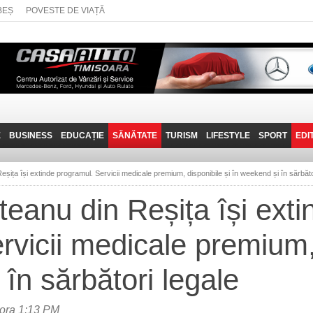
BEȘ
POVESTE DE VIAȚĂ
E
BUSINESS
EDUCAȚIE
SĂNĂTATE
TURISM
LIFESTYLE
SPORT
EDI
JOB-URI
PRIN MUNȚII
POVESTE DE VIAȚĂ
D
BANATULUI
eșița își extinde programul. Servicii medicale premium, disponibile și în weekend și în sărbăto
TEHNIT
VISIT CARAȘ-SEVERIN
teanu din Reșița își exti
FANTASTICUL BANAT
rvicii medicale premium, 
TRAVEL VLOG
în sărbători legale
ora 1:13 PM