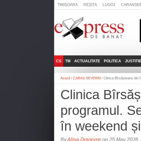
TIMIȘOARA
REȘIȚA
LUGOJ
CARANSE
CS
TM
ACTUALITATE
POLITICA
JUSTITI
REȘIȚA
LUGOJ
ADMINISTRATIE
EXPRESSLIVE
Acasă
/
CARAȘ-SEVERIN
/
Clinica Bîrsășteanu din R
CARANSEBEȘ
TIMIȘOARA
NAȚIONAL
INTERVIURILE
EXPRESS
Clinica Bîrsăș
ANINA
SOCIAL
BĂILE HERCULANE
UTILE
programul. Se
BOCŞA
MOLDOVA NOUĂ
în weekend și 
ORAVIȚA
OȚELU ROŞU
By
Alina Dragomir
on 25 May 2026, 