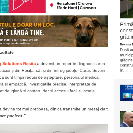
Primă
const
grădi
Roxana 
După ani
ezultate
municip
grădini
 Solutions Resita
a devenit un reper în diagnosticarea
constru
în...
pacienți din Reșița, cât și din întreg județul Caraș-Severin.
ica sunt timpii reduși de așteptare, personalul medical
ă și empatică, investigațiile precise, interpretate de
t de igienă și confort, dar și accesul facil și locația
 devine tot mai prețioasă, clinica transmite un mesaj clar:
care pacient.”