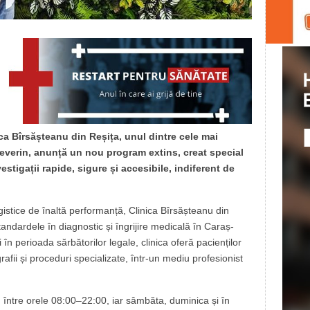
ica Bîrsășteanu din Reșița, unul dintre cele mai
verin, anunță un nou program extins, creat special
stigații rapide, sigure și accesibile, indiferent de
gistice de înaltă performanță, Clinica Bîrsășteanu din
standardele în diagnostic și îngrijire medicală în Caraș-
n perioada sărbătorilor legale, clinica oferă pacienților
afii și proceduri specializate, într-un mediu profesionist
, între orele 08:00–22:00, iar sâmbăta, duminica și în