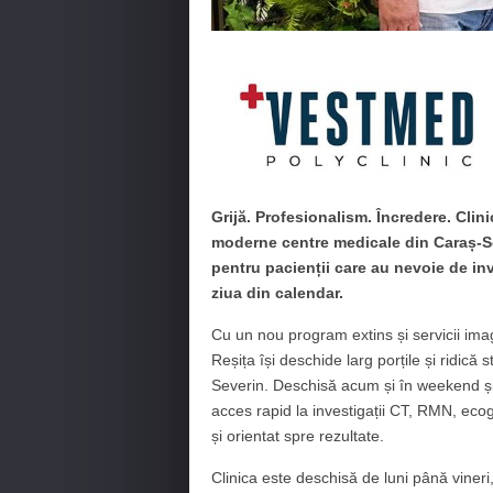
Grijă. Profesionalism. Încredere. Clin
moderne centre medicale din Caraș-Se
pentru pacienții care au nevoie de inve
ziua din calendar.
Cu un nou program extins și servicii ima
Reșița își deschide larg porțile și ridică 
Severin. Deschisă acum și în weekend și î
acces rapid la investigații CT, RMN, ecogr
și orientat spre rezultate.
Clinica este deschisă de luni până vineri