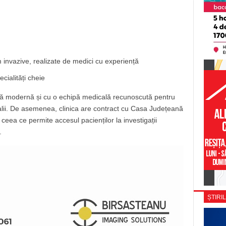
m invazive, realizate de medici cu experiență
ecialități cheie
ră modernă și cu o echipă medicală recunoscută pentru
talii. De asemenea, clinica are contract cu Casa Județeană
eea ce permite accesul pacienților la investigații
.
ȘTIRIL