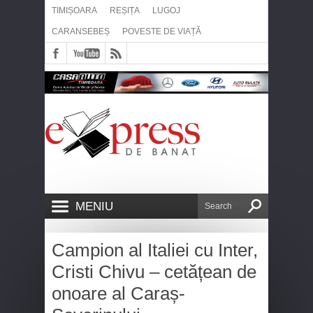
TIMIȘOARA
REȘIȚA
LUGOJ
CARANSEBEȘ
POVESTE DE VIAȚĂ
MENIU
Campion al Italiei cu Inter,
Cristi Chivu – cetățean de
onoare al Caraș-