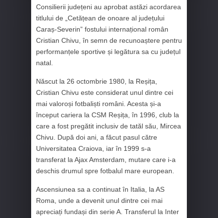
Consilierii județeni au aprobat astăzi acordarea
titlului de „Cetățean de onoare al județului
Caraș-Severin” fostului internațional român
Cristian Chivu, în semn de recunoaștere pentru
performanțele sportive și legătura sa cu județul
natal.
Născut la 26 octombrie 1980, la Reșița,
Cristian Chivu este considerat unul dintre cei
mai valoroși fotbaliști români. Acesta și-a
început cariera la CSM Reșița, în 1996, club la
care a fost pregătit inclusiv de tatăl său, Mircea
Chivu. După doi ani, a făcut pasul către
Universitatea Craiova, iar în 1999 s-a
transferat la Ajax Amsterdam, mutare care i-a
deschis drumul spre fotbalul mare european.
Ascensiunea sa a continuat în Italia, la AS
Roma, unde a devenit unul dintre cei mai
apreciați fundași din serie A. Transferul la Inter