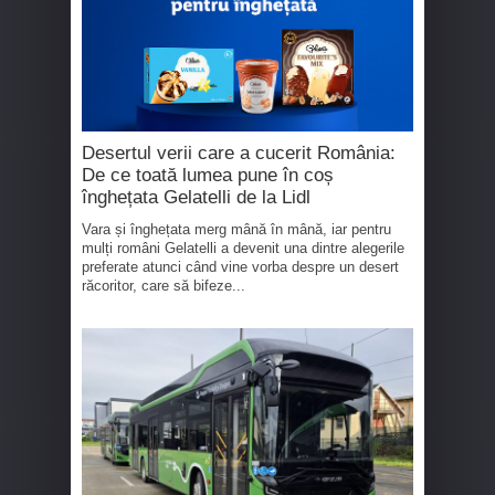
Desertul verii care a cucerit România:
De ce toată lumea pune în coș
înghețata Gelatelli de la Lidl
Vara și înghețata merg mână în mână, iar pentru
mulți români Gelatelli a devenit una dintre alegerile
preferate atunci când vine vorba despre un desert
răcoritor, care să bifeze...