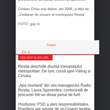
Cristian Chivu mai deține, din 2006, și titlul de
„Cetățean de onoare al municipiului Reșița”.
FOTO: gsp.ro
Tweet
Pin It
YOU MAY ALSO LIKE...
Reșița deschide drumul transportului
metropolitan. De luni, cursă spre Văliug și
Crivaia
„Apa murdară” din vila managerului Radio
Reșița, Laura Sgaverdea, contorizată de
procurori într-un dosar penal de furt!
Hurduzeu: PSD a ales responsabilitatea,
România are nevoie de un Guvern legitim