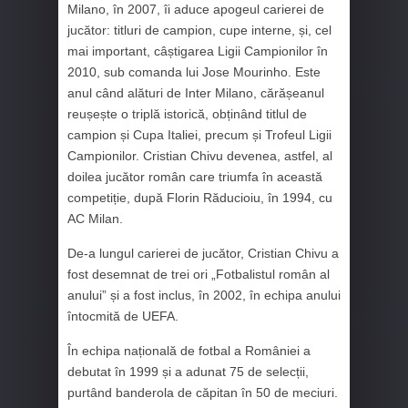
Milano, în 2007, îi aduce apogeul carierei de
jucător: titluri de campion, cupe interne, și, cel
mai important, câștigarea Ligii Campionilor în
2010, sub comanda lui Jose Mourinho. Este
anul când alături de Inter Milano, cărășeanul
reușește o triplă istorică, obținând titlul de
campion și Cupa Italiei, precum și Trofeul Ligii
Campionilor. Cristian Chivu devenea, astfel, al
doilea jucător român care triumfa în această
competiție, după Florin Răducioiu, în 1994, cu
AC Milan.
De-a lungul carierei de jucător, Cristian Chivu a
fost desemnat de trei ori „Fotbalistul român al
anului” și a fost inclus, în 2002, în echipa anului
întocmită de UEFA.
În echipa națională de fotbal a României a
debutat în 1999 și a adunat 75 de selecții,
purtând banderola de căpitan în 50 de meciuri.