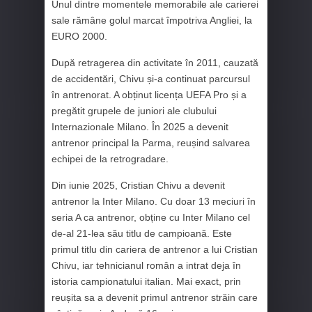
Unul dintre momentele memorabile ale carierei
sale rămâne golul marcat împotriva Angliei, la
EURO 2000.
După retragerea din activitate în 2011, cauzată
de accidentări, Chivu și-a continuat parcursul
în antrenorat. A obținut licența UEFA Pro și a
pregătit grupele de juniori ale clubului
Internazionale Milano. În 2025 a devenit
antrenor principal la Parma, reușind salvarea
echipei de la retrogradare.
Din iunie 2025, Cristian Chivu a devenit
antrenor la Inter Milano. Cu doar 13 meciuri în
seria A ca antrenor, obține cu Inter Milano cel
de-al 21-lea său titlu de campioană. Este
primul titlu din cariera de antrenor a lui Cristian
Chivu, iar tehnicianul român a intrat deja în
istoria campionatului italian. Mai exact, prin
reușita sa a devenit primul antrenor străin care