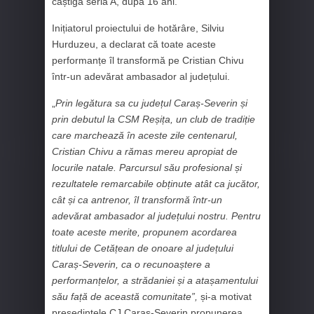
câștigă seria A, după 16 ani.
Inițiatorul proiectului de hotărâre, Silviu
Hurduzeu, a declarat că toate aceste
performanțe îl transformă pe Cristian Chivu
într-un adevărat ambasador al județului.
„
Prin legătura sa cu județul Caraș-Severin și
prin debutul la CSM Reșița, un club de tradiție
care marchează în aceste zile centenarul,
Cristian Chivu a rămas mereu apropiat de
locurile natale. Parcursul său profesional și
rezultatele remarcabile obținute atât ca jucător,
cât și ca antrenor, îl transformă într-un
adevărat ambasador al județului nostru. Pentru
toate aceste merite, propunem acordarea
titlului de Cetățean de onoare al județului
Caraș-Severin, ca o recunoaștere a
performanțelor, a strădaniei și a atașamentului
său față de această comunitate”,
și-a motivat
președintele CJ Caraș-Severin propunerea.