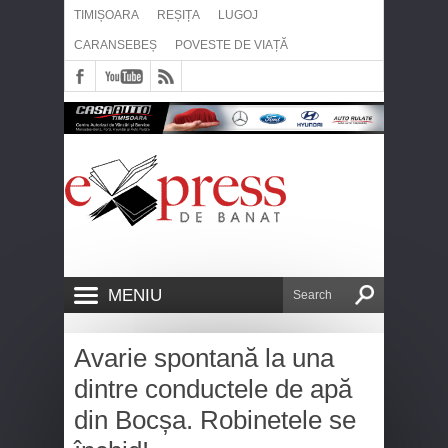
TIMIȘOARA
REȘIȚA
LUGOJ
CARANSEBEȘ
POVESTE DE VIAȚĂ
MENIU
Avarie spontană la una
dintre conductele de apă
din Bocșa. Robinetele se