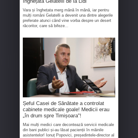
înghețata Gelatelli de la Lidl
Vara și înghețata merg mână în mână, iar pentru
mulți români Gelatelli a devenit una dintre alegerile
preferate atunci când vine vorba despre un desert
răcoritor, care să bifeze...
Șeful Casei de Sănătate a controlat
cabinete medicale goale! Medicii erau
„în drum spre Timișoara”!
Mai mulți medici care decontează servicii medicale
din bani publici și-au lăsat pacienții în mâinile
asistentelor! Ionuț Popovici, președintele-director al