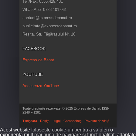
Tel./Fax: 0355.429.481
WhatsApp: 0723.101.061
contact@expressdebanat.ro
publicitate@expressdebanat.ro
Reșița, Str. Făgărașului Nr. 10
FACEBOOK
Express de Banat
YOUTUBE
Acceseaza YouTube
Toate drepturile rezervate. © 2025 Express de Banat. ISSN
2248 – 1281
Timișoara
Reșița
Lugoj
Caransebeș
Poveste de viață
Acest website folosește cookie-uri pentru a vă oferi o
experiență mult mai bună de navigare și funcționalități adaptate