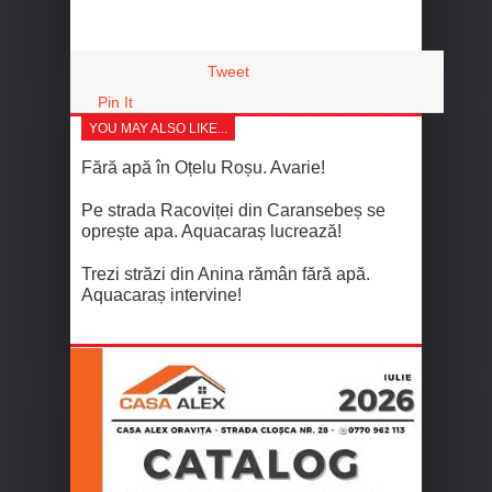
Tweet
Pin It
YOU MAY ALSO LIKE...
Fără apă în Oțelu Roșu. Avarie!
Pe strada Racoviței din Caransebeș se
oprește apa. Aquacaraș lucrează!
Trezi străzi din Anina rămân fără apă.
Aquacaraș intervine!