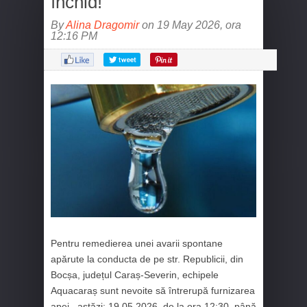
închid!
By
Alina Dragomir
on 19 May 2026, ora
12:16 PM
Pentru remedierea unei avarii spontane
apărute la conducta de pe str. Republicii, din
Bocșa, județul Caraș-Severin, echipele
Aquacaraș sunt nevoite să întrerupă furnizarea
apei, astăzi: 19.05.2026, de la ora 12:30, până