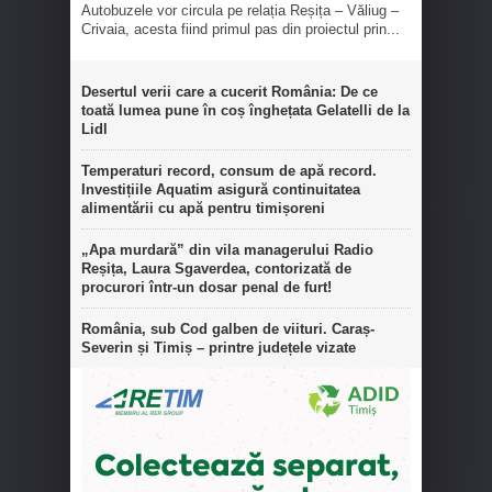
Autobuzele vor circula pe relația Reșița – Văliug –
Crivaia, acesta fiind primul pas din proiectul prin...
Desertul verii care a cucerit România: De ce
toată lumea pune în coș înghețata Gelatelli de la
Lidl
Temperaturi record, consum de apă record.
Investițiile Aquatim asigură continuitatea
alimentării cu apă pentru timișoreni
„Apa murdară” din vila managerului Radio
Reșița, Laura Sgaverdea, contorizată de
procurori într-un dosar penal de furt!
România, sub Cod galben de viituri. Caraș-
Severin și Timiș – printre județele vizate