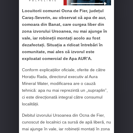
Locuitorii comunei Ocna de Fier, județul
Caraș-Severin, au observat că apa de aur,
comoara din Banat, care curgea liber din
zona izvorului Ursoanea, nu mai ajunge în
vale, iar robineții montați acolo au fost
dezafectați. Situația a ridicat întrebări în
comunitate, mai ales că izvorul este
exploatat comercial de Apa AUR’A.
Conform explicațiilor oficiale, oferite de către
Horațiu Rada, directorul executiv al Aura
Mineral Water, modificarea are o cauză
tehnică: apa nu mai reprezintă un „supraplin”,
ci este direcționată integral către consumul
localității.
Debitul izvorului Ursoanea din Ocna de Fier,
cunoscut de localnici ca sursă de apă liberă, nu
mai ajunge în vale, iar robineții montați în zona