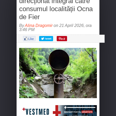
direcționat integral către
consumul localității Ocna
de Fier
By
Alina Dragomir
on 21 April 2026, ora
3:46 PM