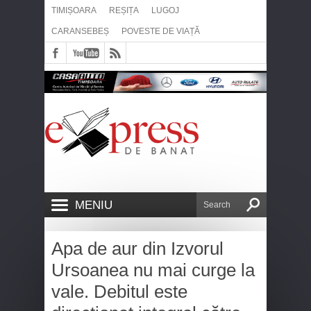
TIMIȘOARA
REȘIȚA
LUGOJ
CARANSEBEȘ
POVESTE DE VIAȚĂ
MENIU
Apa de aur din Izvorul
Ursoanea nu mai curge la
vale. Debitul este