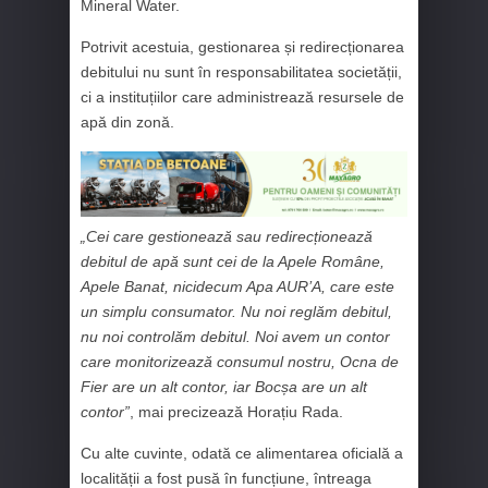
Mineral Water.
Potrivit acestuia, gestionarea și redirecționarea
debitului nu sunt în responsabilitatea societății,
ci a instituțiilor care administrează resursele de
apă din zonă.
„Cei care gestionează sau redirecționează
debitul de apă sunt cei de la Apele Române,
Apele Banat, nicidecum Apa AUR’A, care este
un simplu consumator. Nu noi reglăm debitul,
nu noi controlăm debitul. Noi avem un contor
care monitorizează consumul nostru, Ocna de
Fier are un alt contor, iar Bocșa are un alt
contor”
, mai precizează Horațiu Rada.
Cu alte cuvinte, odată ce alimentarea oficială a
localității a fost pusă în funcțiune, întreaga