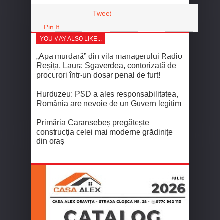
Tweet
Pin It
YOU MAY ALSO LIKE...
„Apa murdară” din vila managerului Radio
Reșița, Laura Sgaverdea, contorizată de
procurori într-un dosar penal de furt!
Hurduzeu: PSD a ales responsabilitatea,
România are nevoie de un Guvern legitim
Primăria Caransebeș pregătește
construcția celei mai moderne grădinițe
din oraș