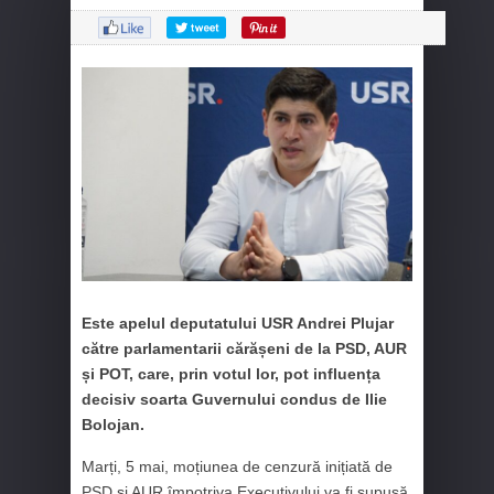
Este apelul deputatului USR Andrei Plujar
către parlamentarii cărășeni de la PSD, AUR
și POT, care, prin votul lor, pot influența
decisiv soarta Guvernului condus de Ilie
Bolojan.
Marți, 5 mai, moțiunea de cenzură inițiată de
PSD și AUR împotriva Executivului va fi supusă