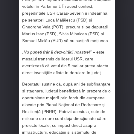
votului în Parlament. În acest context,
președintele USR Caraș-Severin îi îndeamnă
pe senatorii Luca Mălăiescu (PSD) și
Gheorghe Vela (POT), precum și pe deputații
Marius Isac (PSD), Silvia Mihalcea (PSD) și
Samuel Miclău (AUR) să nu susțină moțiunea.
„Nu puneți frână dezvoltării noastre!”
– este
mesajul transmis de liderul USR, care
avertizează că votul din 5 mai ar putea afecta
direct investițiile aflate în derulare în județ.
Deputatul susține că, după ani de subfinanțare
și stagnare, județul beneficiază în prezent de o
oportunitate majoră prin fondurile europene
alocate prin Planul Național de Redresare și
Reziliență (PNRR). Potrivit acestuia, sute de
milioane de euro sunt deja direcționate către
proiecte locale, cu impact direct asupra
infrastructurii, educației și sistemului de