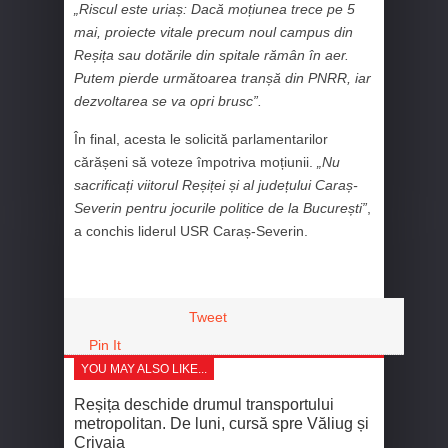
„Riscul este uriaș: Dacă moțiunea trece pe 5
mai, proiecte vitale precum noul campus din
Reșița sau dotările din spitale rămân în aer.
Putem pierde următoarea tranșă din PNRR, iar
dezvoltarea se va opri brusc”.
În final, acesta le solicită parlamentarilor
cărășeni să voteze împotriva moțiunii.
„Nu
sacrificați viitorul Reșiței și al județului Caraș-
Severin pentru jocurile politice de la București”
,
a conchis liderul USR Caraș-Severin.
Tweet
Pin It
YOU MAY ALSO LIKE...
Reșița deschide drumul transportului
metropolitan. De luni, cursă spre Văliug și
Crivaia