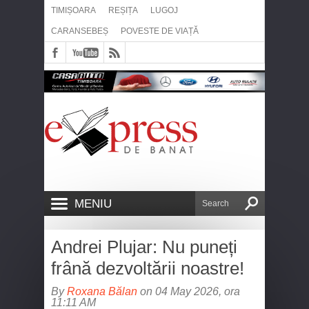
TIMIȘOARA
REȘIȚA
LUGOJ
CARANSEBEȘ
POVESTE DE VIAȚĂ
MENIU
Andrei Plujar: Nu puneți
frână dezvoltării noastre!
By
Roxana Bălan
on 04 May 2026, ora
11:11 AM