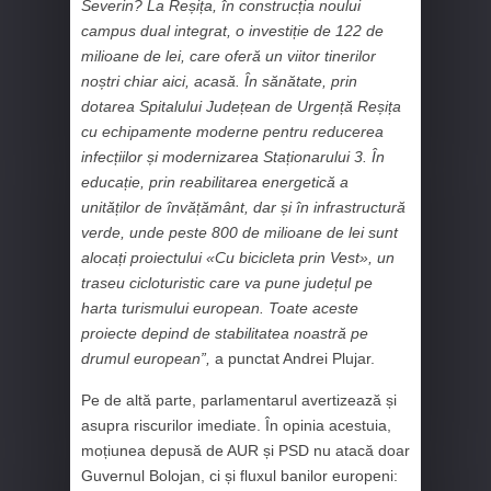
Severin? La Reșița, în construcția noului
campus dual integrat, o investiție de 122 de
milioane de lei, care oferă un viitor tinerilor
noștri chiar aici, acasă. În sănătate, prin
dotarea Spitalului Județean de Urgență Reșița
cu echipamente moderne pentru reducerea
infecțiilor și modernizarea Staționarului 3. În
educație, prin reabilitarea energetică a
unităților de învățământ, dar și în infrastructură
verde, unde peste 800 de milioane de lei sunt
alocați proiectului «Cu bicicleta prin Vest», un
traseu cicloturistic care va pune județul pe
harta turismului european. Toate aceste
proiecte depind de stabilitatea noastră pe
drumul european”,
a punctat Andrei Plujar.
Pe de altă parte, parlamentarul avertizează și
asupra riscurilor imediate. În opinia acestuia,
moțiunea depusă de AUR și PSD nu atacă doar
Guvernul Bolojan, ci și fluxul banilor europeni: