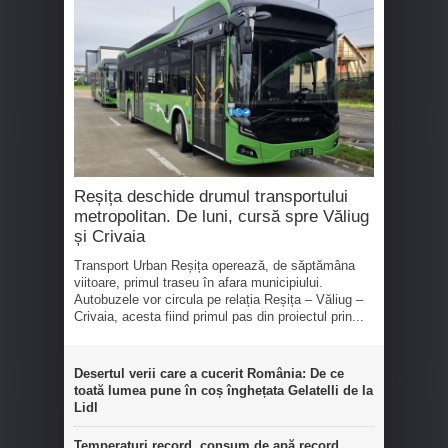
Reșița deschide drumul transportului
metropolitan. De luni, cursă spre Văliug
și Crivaia
Transport Urban Reșița operează, de săptămâna
viitoare, primul traseu în afara municipiului.
Autobuzele vor circula pe relația Reșița – Văliug –
Crivaia, acesta fiind primul pas din proiectul prin...
Desertul verii care a cucerit România: De ce
toată lumea pune în coș înghețata Gelatelli de la
Lidl
Temperaturi record, consum de apă record.