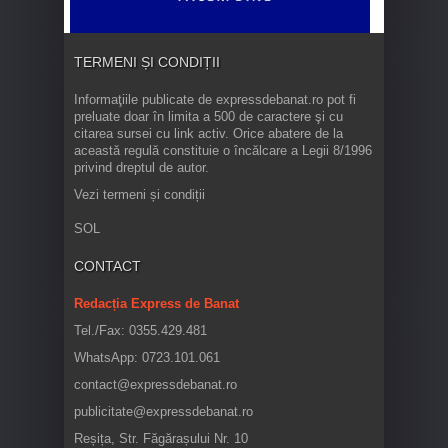
TERMENI ȘI CONDIȚII
Informaţiile publicate de expressdebanat.ro pot fi
preluate doar în limita a 500 de caractere şi cu
citarea sursei cu link activ. Orice abatere de la
această regulă constituie o încălcare a Legii 8/1996
privind dreptul de autor.
Vezi termeni și condiții
SOL
CONTACT
Redacția Express de Banat
Tel./Fax: 0355.429.481
WhatsApp: 0723.101.061
contact@expressdebanat.ro
publicitate@expressdebanat.ro
Reșița, Str. Făgărașului Nr. 10