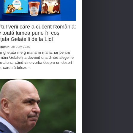
tul verii care a cucerit România:
 toată lumea pune în coș
țata Gelatelli de la Lidl
agomir
| 28 July 2026
 înghețata merg mână în mână, iar pentru
omâni Gelatelli a devenit una dintre alegerile
te atunci când vine vorba despre un desert
r, care să bifeze...