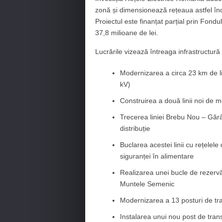
zonă și dimensionează rețeaua astfel încâ
Proiectul este finanțat parțial prin Fon
37,8 milioane de lei.
Lucrările vizează întreaga infrastructură 
Modernizarea a circa 23 km de li
kV)
Construirea a două linii noi de 
Trecerea liniei Brebu Nou – Gărâ
distribuție
Buclarea acestei linii cu rețelele
siguranței în alimentare
Realizarea unei bucle de rezervă
Muntele Semenic
Modernizarea a 13 posturi de tr
Instalarea unui nou post de tra