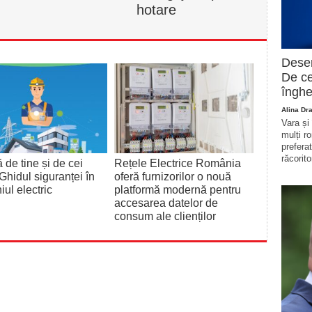
hotare
Deser
De ce
înghe
Alina Dr
Vara și
mulți r
prefera
răcorito
ă de tine și de cei
Rețele Electrice România
 Ghidul siguranței în
oferă furnizorilor o nouă
ul electric
platformă modernă pentru
accesarea datelor de
consum ale clienților