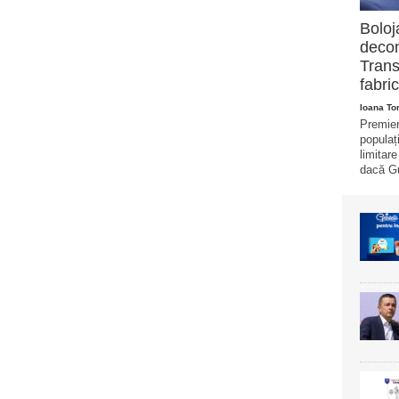
Boloj
decon
Trans
fabric
Ioana T
Premier
populaț
limitar
dacă Gu