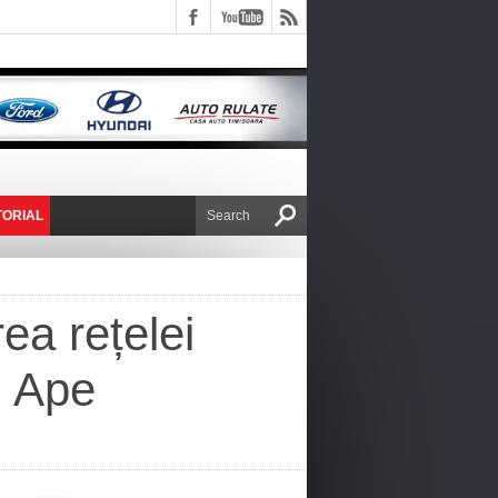
TORIAL
E VICTOR NAFIRU
ea rețelei
i Ape