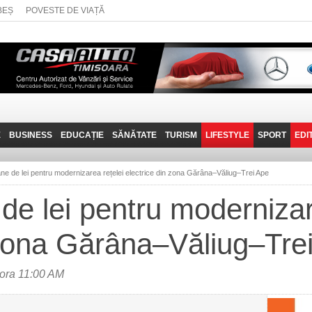
BEȘ
POVESTE DE VIAȚĂ
E
BUSINESS
EDUCAȚIE
SĂNĂTATE
TURISM
LIFESTYLE
SPORT
EDI
JOB-URI
PRIN MUNȚII
POVESTE DE VIAȚĂ
D
BANATULUI
ane de lei pentru modernizarea rețelei electrice din zona Gărâna–Văliug–Trei Ape
TEHNIT
VISIT CARAȘ-SEVERIN
 de lei pentru modernizar
FANTASTICUL BANAT
 zona Gărâna–Văliug–Tre
TRAVEL VLOG
ora 11:00 AM