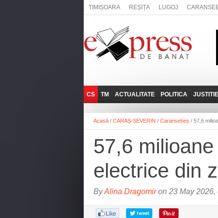
TIMIȘOARA
REȘIȚA
LUGOJ
CARANSE
CS
TM
ACTUALITATE
POLITICA
JUSTITI
REȘIȚA
LUGOJ
ADMINISTRATIE
EXPRESSLIVE
Acasă
/
CARAȘ-SEVERIN
/
Caransebeș
/
57,6 milio
CARANSEBEȘ
TIMIȘOARA
NAȚIONAL
INTERVIURILE
EXPRESS
57,6 milioane
ANINA
SOCIAL
BĂILE HERCULANE
UTILE
electrice din
BOCŞA
MOLDOVA NOUĂ
By
Alina Dragomir
on 23 May 2026, 
ORAVIȚA
OȚELU ROŞU