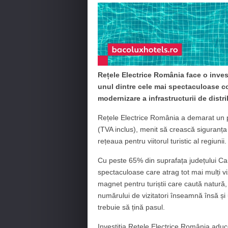
Rețele Electrice România face o invest
unul dintre cele mai spectaculoase co
modernizare a infrastructurii de distri
Rețele Electrice România a demarat un pr
(TVA inclus), menit să crească siguranța
rețeaua pentru viitorul turistic al regiunii.
Cu peste 65% din suprafața județului Car
spectaculoase care atrag tot mai mulți v
magnet pentru turiștii care caută natură,
numărului de vizitatori înseamnă însă și 
trebuie să țină pasul.
Investiția Rețele Electrice România aduce