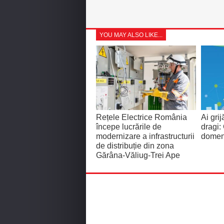
YOU MAY ALSO LIKE...
Rețele Electrice România
Ai grij
începe lucrările de
dragi:
modernizare a infrastructurii
domeni
de distribuție din zona
Gărâna-Văliug-Trei Ape