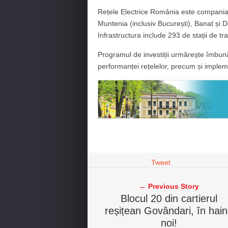
Rețele Electrice România este compania
Muntenia (inclusiv București), Banat și D
Infrastructura include 293 de stații de t
Programul de investiții urmărește îmbunătăț
performanței rețelelor, precum și imple
Tweet
← Previous Story
Blocul 20 din cartierul
reșițean Govândari, în hai
noi!