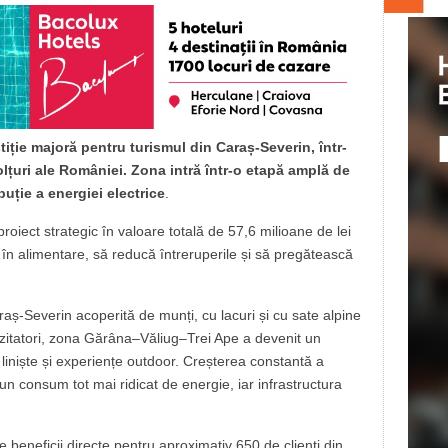
iție majoră pentru turismul din Caraș‑Severin, într-
lțuri ale României. Zona intră într-o etapă amplă de
buție a energiei electrice
.
oiect strategic în valoare totală de 57,6 milioane de lei
 în alimentare, să reducă întreruperile și să pregătească
aș‑Severin acoperită de munți, cu lacuri și cu sate alpine
izitatori, zona Gărâna–Văliug–Trei Ape a devenit un
 liniște și experiențe outdoor. Creșterea constantă a
un consum tot mai ridicat de energie, iar infrastructura
 beneficii directe pentru aproximativ 650 de clienți din