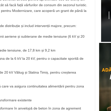
t să facă față vârfurilor de consum din sezonul turistic.
dul pentru Modernizare, care acoperă un grant de până la
de distribuție și includ intervenții majore, precum:
nii aeriene și subterane de medie tensiune (6 kV și 20
medie tensiune, de 17,8 km și 9,2 km
na de la 6 kV la 20 kV, pentru o capacitate sporită de
 de 20 kV Văliug și Slatina Timiș, pentru creșterea
 care va asigura continuitatea alimentării pentru zona
ansformare existente
nsformare în anvelopă de beton în zona de agrement